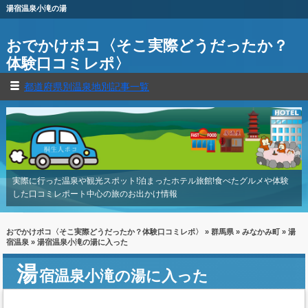
湯宿温泉小滝の湯
おでかけポコ〈そこ実際どうだったか？
体験口コミレポ〉
都道府県別温泉地別記事一覧
実際に行った温泉や観光スポット!泊まったホテル旅館!食べたグルメや体験
した口コミレポート中心の旅のお出かけ情報
おでかけポコ〈そこ実際どうだったか？体験口コミレポ〉
»
群馬県
»
みなかみ町
»
湯
宿温泉
» 湯宿温泉小滝の湯に入った
湯
宿温泉小滝の湯に入った