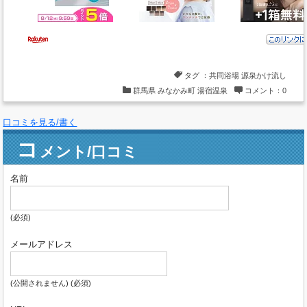
タグ ：
共同浴場
源泉かけ流し
群馬県
みなかみ町
湯宿温泉
コメント：0
口コミを見る/書く
コ
メント/口コミ
名前
(必須)
メールアドレス
(公開されません) (必須)