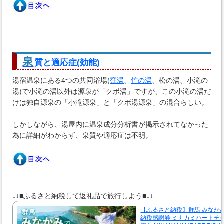
泉
質と適応症(効能)
湯宿温泉にある4つの共同浴場(
窪湯
、
竹の湯
、松の湯、小滝の
湯)で小滝の湯以外は源泉が「クボ湯」ですが、この小滝の湯だ
けは独自源泉の「小滝源泉」と「クボ湯源泉」の混合らしい。
しかしながら、湯屋内に温泉成分分析書が掲示されてなかった
為に詳細がわからず、泉質や適応症は不明。
↓↓■ふるさと納税して返礼品で旅行しよう■↓↓
【ふるさと納税】群馬 みなか
納税感謝券 ミナカミハートチケッ