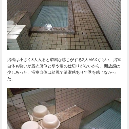
浴槽は小さく3人入ると窮屈な感じがする2人MAXぐらい。浴室
自体も狭いが脱衣所側と壁や扉の仕切りがないから、開放感は
少しあった、浴室自体は綺麗で清潔感あり年季を感じなかっ
た。