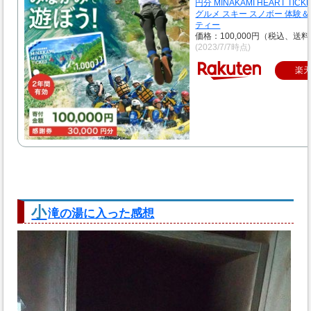
円分 MINAKAMI HEART TIC
グルメ スキー スノボー 体験
ティー
価格：100,000円（税込、送料
(2023/7/7時点)
楽
小
滝の湯に入った感想