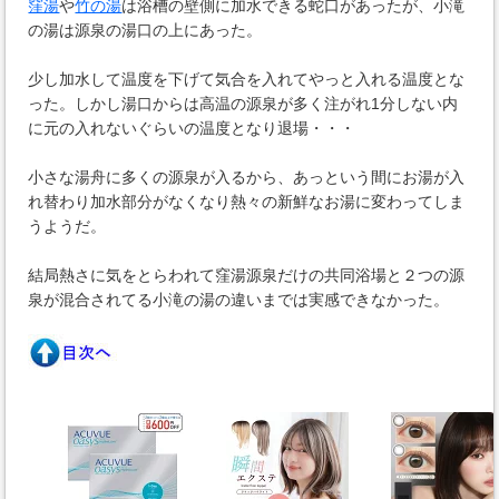
窪湯
や
竹の湯
は浴槽の壁側に加水できる蛇口があったが、小滝
の湯は源泉の湯口の上にあった。
少し加水して温度を下げて気合を入れてやっと入れる温度とな
った。しかし湯口からは高温の源泉が多く注がれ1分しない内
に元の入れないぐらいの温度となり退場・・・
小さな湯舟に多くの源泉が入るから、あっという間にお湯が入
れ替わり加水部分がなくなり熱々の新鮮なお湯に変わってしま
うようだ。
結局熱さに気をとらわれて窪湯源泉だけの共同浴場と２つの源
泉が混合されてる小滝の湯の違いまでは実感できなかった。