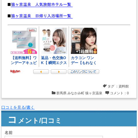
タグ ：
資料館
群馬県
みなかみ町
猿ヶ京温泉
コメント：0
口コミを見る/書く
コ
メント/口コミ
名前