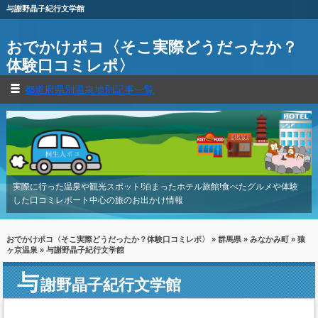
与謝野晶子紀行文学館
おでかけポコ〈そこ実際どうだったか？
体験口コミレポ〉
都道府県別温泉地別記事一覧
実際に行った温泉や観光スポット!泊まったホテル旅館!食べたグルメや体験
した口コミレポート中心の旅のお出かけ情報
おでかけポコ〈そこ実際どうだったか？体験口コミレポ〉
»
群馬県
»
みなかみ町
»
猿
ヶ京温泉
» 与謝野晶子紀行文学館
与
謝野晶子紀行文学館