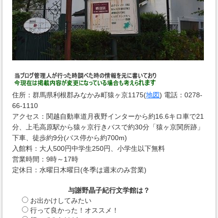
住所：群馬県利根郡みなかみ町猿ヶ京1175(
地図
) 電話：0278-
66-1110
アクセス：関越自動車道月夜野インターから約16.6キロ車で21
分、上毛高原駅から猿ヶ京行きバスで約30分「猿ヶ京関所跡」
下車、徒歩約9分(バス停から約700m)
入館料：大人500円中学生250円、小学生以下無料
営業時間：9時～17時
定休日：水曜日木曜日(冬季は週末のみ営業)
与謝野晶子紀行文学館は？
お出かけしてみたい
行って良かった！オススメ！