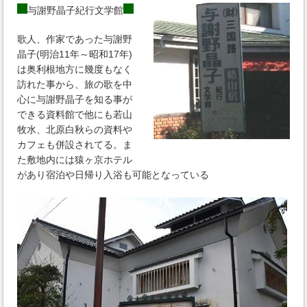
与謝野晶子紀行文学館
歌人、作家であった与謝野
晶子(明治11年～昭和17年)
は奥利根地方に幾度もなく
訪れた事から、旅の歌を中
心に与謝野晶子を知る事が
できる資料館で他にも若山
牧水、北原白秋らの資料や
カフェも併設されてる。ま
た敷地内には猿ヶ京ホテル
があり宿泊や日帰り入浴も可能となっている