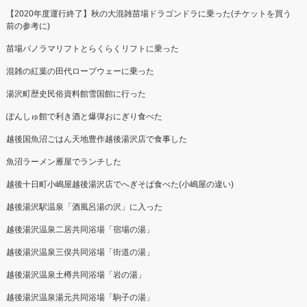
【2020年度運行終了】秋の大混雑苗場ドラゴンドラに乗った(チケットを買う
前の参考に)
苗場パノラマリフトとらくらくリフトに乗った
混雑の紅葉の田代ロープウェーに乗った
湯沢町歴史民俗資料館雪国館に行った
ぽんしゅ館で利き酒と爆弾おにぎり食べた
越後国魚沼ごはん天地豊作越後湯沢店で食事した
魚沼ラーメン雁屋でランチした
越後十日町小嶋屋越後湯沢店でへぎそば食べた(小嶋屋の違い)
越後湯沢駅温泉「酒風呂湯の沢」に入った
越後湯沢温泉二居共同浴場「宿場の湯」
越後湯沢温泉三俣共同浴場「街道の湯」
越後湯沢温泉土樽共同浴場「岩の湯」
越後湯沢温泉湯元共同浴場「駒子の湯」