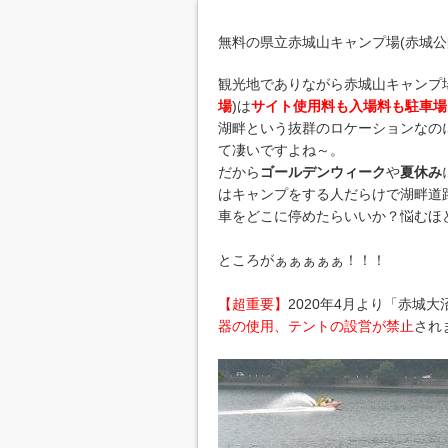
無料の県立赤城山キャンプ場(赤城公
観光地でありながら赤城山キャンプ
場
)は
サイト使用料も入場料も駐車場
湖畔という抜群のロケーションなの
て凄いですよね～。
だから
ゴールデンウィーク
や
夏休み
はキャンプをする人だらけで湖畔道
車をどこに停めたらいいか？悩むほ
ところがぁぁぁぁぁ！！！
【超重要】
2020年4月より「赤城
器の使用、テントの設営が禁止
され