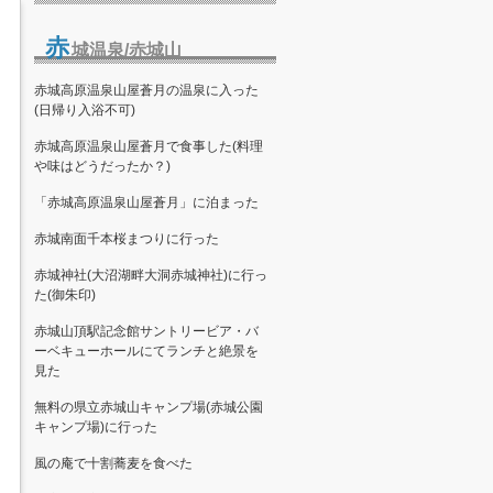
赤
城温泉/赤城山
赤城高原温泉山屋蒼月の温泉に入った
(日帰り入浴不可)
赤城高原温泉山屋蒼月で食事した(料理
や味はどうだったか？)
「赤城高原温泉山屋蒼月」に泊まった
赤城南面千本桜まつりに行った
赤城神社(大沼湖畔大洞赤城神社)に行っ
た(御朱印)
赤城山頂駅記念館サントリービア・バ
ーベキューホールにてランチと絶景を
見た
無料の県立赤城山キャンプ場(赤城公園
キャンプ場)に行った
風の庵で十割蕎麦を食べた