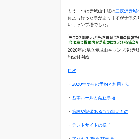
もう一つは赤城山中腹の
三夜沢赤城
何度も行った事がありますが子供の
いキャンプ場でした。
2020年の県立赤城山キャンプ場(赤
約受付開始
目次
・
2020年からの予約と利用方法
・
基本ルールと禁止事項
・
施設や設備あるもの無いもの
・
テントサイトの様子
・
アクセス/場所/駐車場