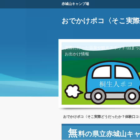
赤城山キャンプ場
おでかけポコ〈そこ実際
実際に行った温泉や観光スポット!泊まっ
お出かけ情報
おでかけポコ〈そこ実際どうだったか？体験口コ
無
料の県立赤城山キャ