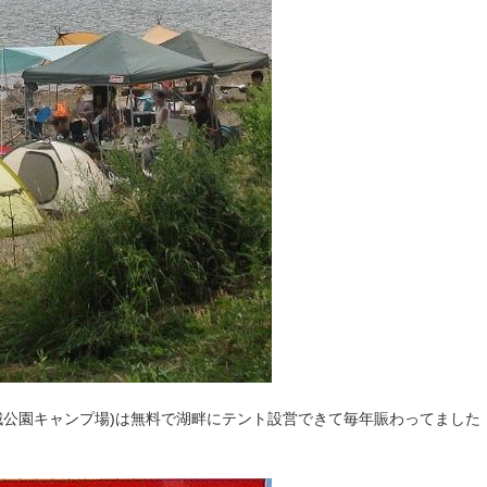
赤城公園キャンプ場)は無料で湖畔にテント設営できて毎年賑わってました