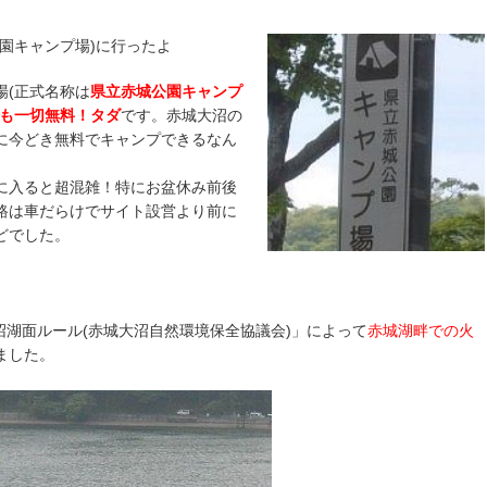
園キャンプ場)に行ったよ
場(正式名称は
県立赤城公園キャンプ
も一切無料！タダ
です。赤城大沼の
に今どき無料でキャンプできるなん
に入ると超混雑！特にお盆休み前後
路は車だらけでサイト設営より前に
どでした。
大沼湖面ルール(赤城大沼自然環境保全協議会)」によって
赤城湖畔での火
ました。