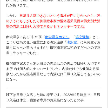
円があります。
しかし、
日帰り入浴できないという看板が門になかったら、私
のようにもしかしたら御宿総本家の混浴露天風呂や男女別大浴
場の内湯に日帰り入浴できるかも？ラッキーですね。
赤城温泉にある3軒の宿「
赤城温泉ホテル
」「
湯之沢館
」とこ
こより標高の低い位置にある滝沢温泉「
滝沢館
」にも何度かお
風呂に入った事ありますが、御宿総本家は初めてだったので本
当にラッキーでした。
御宿総本家の男女別大浴場の内湯はこの周辺で日帰り入浴でき
る所では個人的にナンバー1でした。内湯だけでも価値ある温
泉だったから混浴風呂なしで内湯だけ日帰り入浴してもいいの
にな～。
以下は日帰り入浴した時の様子です。2022年9月時点で、日帰
り入浴は休止、宿泊者専用のお風呂になったとの事