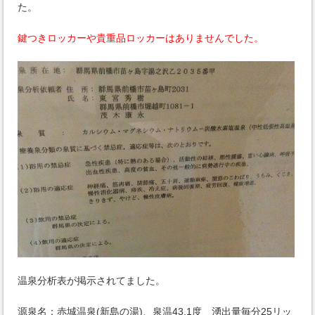
た。
鍵つきロッカーや貴重品ロッカーはありませんでした。
温泉分析表が掲示されてました。
源泉名：赤城温泉(新島の湯)、泉温43,1度 湧出量毎分25リッ