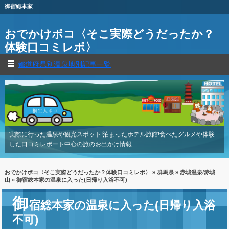
御宿総本家
おでかけポコ〈そこ実際どうだったか？
体験口コミレポ〉
都道府県別温泉地別記事一覧
実際に行った温泉や観光スポット!泊まったホテル旅館!食べたグルメや体験
した口コミレポート中心の旅のお出かけ情報
おでかけポコ〈そこ実際どうだったか？体験口コミレポ〉
»
群馬県
»
赤城温泉/赤城
山
» 御宿総本家の温泉に入った(日帰り入浴不可)
御
宿総本家の温泉に入った(日帰り入浴
不可)