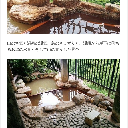
山の空気と温泉の湯気、鳥のさえずりと、湯船から崖下に落ち
るお湯の水音～そして山の青々した景色！