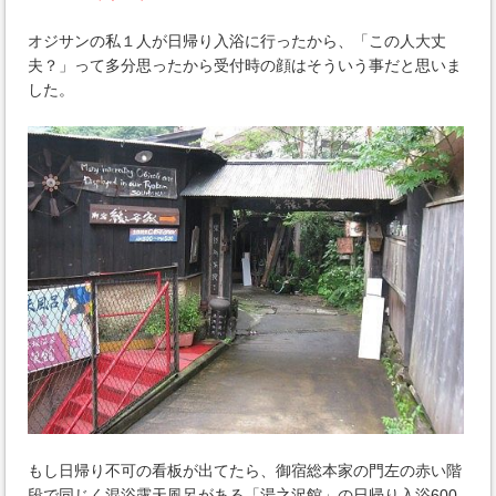
オジサンの私１人が日帰り入浴に行ったから、「この人大丈
夫？」って多分思ったから受付時の顔はそういう事だと思いま
した。
もし日帰り不可の看板が出てたら、御宿総本家の門左の赤い階
段で同じく混浴露天風呂がある「湯之沢館」の日帰り入浴600