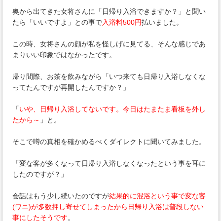
奥から出てきた女将さんに「日帰り入浴できますか？」と聞い
たら「いいですよ」との事で
入浴料500円
払いました。
この時、女将さんの顔が私を怪しげに見てる、そんな感じであ
まりいい印象ではなかったです。
帰り間際、お茶を飲みながら「いつ来ても日帰り入浴しなくな
ってたんですが再開したんですか？」
「
いや、日帰り入浴してないです。今日はたまたま看板を外し
たから～
」と。
そこで噂の真相を確かめるべくダイレクトに聞いてみました。
「変な客が多くなって日帰り入浴しなくなったという事を耳に
したのですが？」
会話はもう少し続いたのですが
結果的に混浴という事で変な客
(ワニ)が多数押し寄せてしまったから日帰り入浴は普段しない
事にしたそうです
。