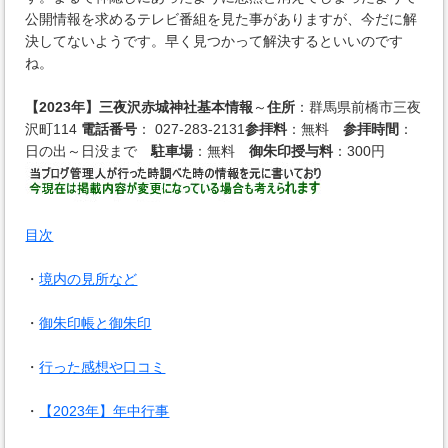
公開情報を求めるテレビ番組を見た事がありますが、今だに解
決してないようです。早く見つかって解決するといいのです
ね。
【2023年】三夜沢赤城神社基本情報
～
住所
：群馬県前橋市三夜
沢町114
電話番号
： 027-283-2131
参拝料
：無料
参拝時間
：
日の出～日没まで
駐車場
：無料
御朱印授与料
：300円
目次
・
境内の見所など
・
御朱印帳と御朱印
・
行った感想や口コミ
・
【2023年】年中行事