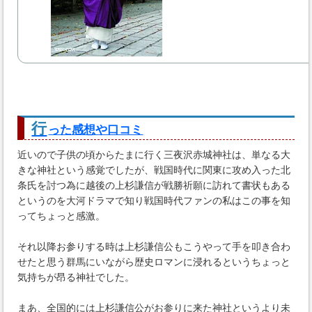
行
った感想や口コミ
近いので子供の頃からたまに行く三夜沢赤城神社は、単なる大
きな神社という感覚でしたが、戦国時代に関東に攻め入った北
条氏を討つ為に越後の上杉謙信が戦勝祈願に訪れて書状もある
というのを大河ドラマで知り戦国時代ファンの私はこの事を知
ってちょっと感激。
それ以降お参りする時は上杉謙信公もこうやって手を叩き合わ
せたと思う群馬にいながら歴史ロマンに浸れるというちょっと
気持ちが昂る神社でした。
まあ、全国的には上杉謙信公がお参りに来た神社というより未