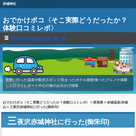
赤城神社
おでかけポコ〈そこ実際どうだったか？
体験口コミレポ〉
都道府県別温泉地別記事一覧
実際に行った温泉や観光スポット!泊まったホテル旅館!食べたグルメや体験
した口コミレポート中心の旅のお出かけ情報
おでかけポコ〈そこ実際どうだったか？体験口コミレポ〉
»
群馬県
»
赤城温泉/赤城
山
» 三夜沢赤城神社に行った(御朱印)
三
夜沢赤城神社に行った(御朱印)