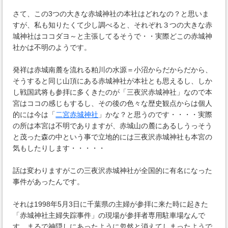
さて、この3つの大きな赤城神社の本社はどれなの？と思いま
すが、私も知りたくて少し調べると、それぞれ３つの大きな赤
城神社はココダヨ～と主張してるそうで・・実際どこの赤城神
社かは不明のようです。
発祥は赤城南麓を流れる粕川の水源＝小沼からだからだから、
そうすると同じ山頂にある赤城神社が本社とも思えるし、しか
し戦国武将も参拝に多くきたのが「三夜沢赤城神社」なので本
宮はココの感じもするし、その後の色々な歴史観点からは個人
的には今は「
二宮赤城神社
」かな？と思うのです・・・・実際
の所は本宮は不明でありますが、赤城山の麓にあるしうっそう
と茂った森の中という事で立地的には三夜沢赤城神社も本宮の
気もしたりします・・・・・
話は変わりますがこの三夜沢赤城神社が全国的に有名になった
事件があったんです。
それは1998年5月3日に千葉県の主婦が参拝に来た時に起きた
「赤城神社主婦失踪事件」の現場が参拝者専用駐車場なんで
す。まるで神隠しにあったように忽然と消えてしまったようで