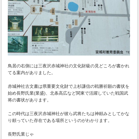
鳥居の右側には三夜沢赤城神社の文化財級の見どころが書かれ
てる案内がありました。
赤城神社古文書は県重要文化財で上杉謙信の戦勝祈願の書状を
始め長野氏業(業盛)、北条高広など関東で活躍していた戦国武
将の書状があります。
この時代は三夜沢赤城神社が彼ら武将たちは神頼みとしてかな
り頼っていた存在である場所というのがわかります。
長野氏業じゃ