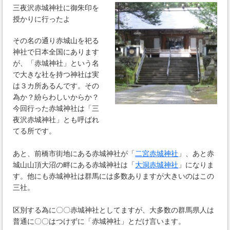
三夜沢赤城神社に御朱印を
授かりに行ったよ
その名の通り赤城山を祀る
神社で日本全国にあります
が、「赤城神社」という名
で大きな社を持つ神社は実
は３カ所あるんです。その
為か？紛らわしいからか？
今回行った赤城神社は「三
夜沢赤城神社」とも呼ばれ
てる所です。
あと、前橋市街地にある赤城神社が「
二宮赤城神社
」、あと赤
城山山頂大沼の畔にある赤城神社は「
大洞赤城神社
」になりま
す。他にも赤城神社は群馬には多数ありますが大きいのはこの
三社。
区別する為に〇〇赤城神社としてますが、大多数の群馬県人は
普通に〇〇はつけずに「赤城神社」とだけ言います。