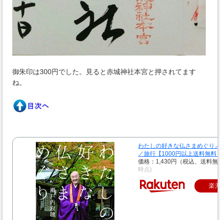
御朱印は300円でした。見ると赤城神社本宮と押されてます
ね。
わたしの好きな仏さまめぐり
／旅行【1000円以上送料無料
価格：1,430円（税込、送料無
時点)
楽