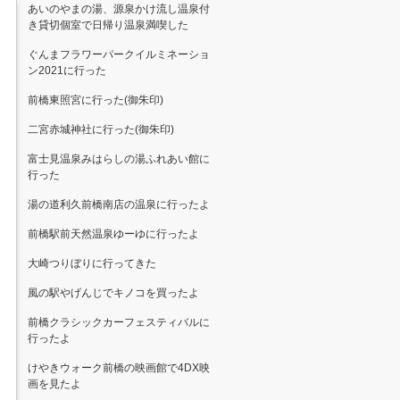
あいのやまの湯、源泉かけ流し温泉付
き貸切個室で日帰り温泉満喫した
ぐんまフラワーパークイルミネーショ
ン2021に行った
前橋東照宮に行った(御朱印)
二宮赤城神社に行った(御朱印)
富士見温泉みはらしの湯ふれあい館に
行った
湯の道利久前橋南店の温泉に行ったよ
前橋駅前天然温泉ゆーゆに行ったよ
大崎つりぼりに行ってきた
風の駅やげんじでキノコを買ったよ
前橋クラシックカーフェスティバルに
行ったよ
けやきウォーク前橋の映画館で4DX映
画を見たよ