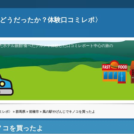
どうだったか？体験口コミレポ〉
たホテル旅館!食べたグルメや体験した口コミレポート中心の旅の
ミレポ〉
»
群馬県
»
前橋市
» 風の駅やげんじでキノコを買ったよ
ノコを買ったよ