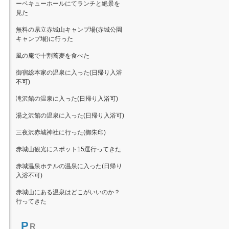
ーベキューホールにてランチと絶景を
見た
無料の県立赤城山キャンプ場(赤城公園
キャンプ場)に行った
風の庵で十割蕎麦を食べた
御宿総本家の温泉に入った(日帰り入浴
不可)
滝沢館の温泉に入った(日帰り入浴可)
湯之沢館の温泉に入った(日帰り入浴可)
三夜沢赤城神社に行った(御朱印)
赤城山観光にスポット15選行ってきた
赤城温泉ホテルの温泉に入った(日帰り
入浴不可)
赤城山にある温泉はどこがいいのか？
行ってきた
P
R