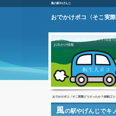
風の駅やげんじ
おでかけポコ〈そこ実際
実際に行った温泉や観光スポット!泊まっ
お出かけ情報
おでかけポコ〈そこ実際どうだったか？体験口コ
風
の駅やげんじでキ