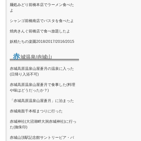
麺処みどり前橋本店でラーメン食べた
よ
シャンゴ前橋南店でパスタを食べたよ
焼肉きんぐ前橋店で食べ放題したよ
妖精たちの楽園2018/2017/2016/2015
赤
城温泉/赤城山
赤城高原温泉山屋蒼月の温泉に入った
(日帰り入浴不可)
赤城高原温泉山屋蒼月で食事した(料理
や味はどうだったか？)
「赤城高原温泉山屋蒼月」に泊まった
赤城南面千本桜まつりに行った
赤城神社(大沼湖畔大洞赤城神社)に行っ
た(御朱印)
赤城山頂駅記念館サントリービア・バ