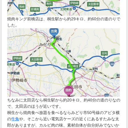
焼肉キング前橋店は、桐生駅から約29キロ、約60分の道のりで
した。
ちなみに太田店なら桐生駅から約20キロ、約40分の道のりなの
で、太田店のほうが近いです。
桐生から焼肉食べ放題を食べるならみどり市50号線のアピタ横
の
牛角
や、そこから近い電気店ケーズの近くにあるすたみな太
郎がありますが、カルビ肉の味、素材自体が自分好みでないか