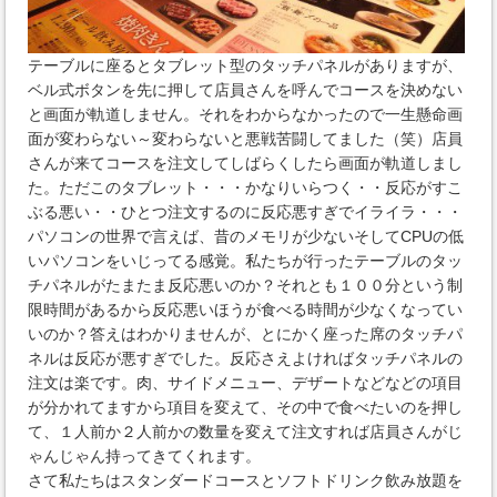
テーブルに座るとタブレット型のタッチパネルがありますが、
ベル式ボタンを先に押して店員さんを呼んでコースを決めない
と画面が軌道しません。それをわからなかったので一生懸命画
面が変わらない～変わらないと悪戦苦闘してました（笑）店員
さんが来てコースを注文してしばらくしたら画面が軌道しまし
た。ただこのタブレット・・・かなりいらつく・・反応がすこ
ぶる悪い・・ひとつ注文するのに反応悪すぎでイライラ・・・
パソコンの世界で言えば、昔のメモリが少ないそしてCPUの低
いパソコンをいじってる感覚。私たちが行ったテーブルのタッ
チパネルがたまたま反応悪いのか？それとも１００分という制
限時間があるから反応悪いほうが食べる時間が少なくなってい
いのか？答えはわかりませんが、とにかく座った席のタッチパ
ネルは反応が悪すぎでした。反応さえよければタッチパネルの
注文は楽です。肉、サイドメニュー、デザートなどなどの項目
が分かれてますから項目を変えて、その中で食べたいのを押し
て、１人前か２人前かの数量を変えて注文すれば店員さんがじ
ゃんじゃん持ってきてくれます。
さて私たちはスタンダードコースとソフトドリンク飲み放題を