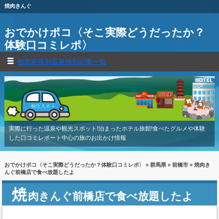
焼肉きんぐ
おでかけポコ〈そこ実際どうだったか？
体験口コミレポ〉
都道府県別温泉地別記事一覧
実際に行った温泉や観光スポット!泊まったホテル旅館!食べたグルメや体験
した口コミレポート中心の旅のお出かけ情報
おでかけポコ〈そこ実際どうだったか？体験口コミレポ〉
»
群馬県
»
前橋市
» 焼肉き
んぐ前橋店で食べ放題したよ
焼
肉きんぐ前橋店で食べ放題したよ