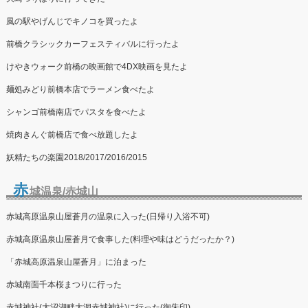
風の駅やげんじでキノコを買ったよ
前橋クラシックカーフェスティバルに行ったよ
けやきウォーク前橋の映画館で4DX映画を見たよ
麺処みどり前橋本店でラーメン食べたよ
シャンゴ前橋南店でパスタを食べたよ
焼肉きんぐ前橋店で食べ放題したよ
妖精たちの楽園2018/2017/2016/2015
赤
城温泉/赤城山
赤城高原温泉山屋蒼月の温泉に入った(日帰り入浴不可)
赤城高原温泉山屋蒼月で食事した(料理や味はどうだったか？)
「赤城高原温泉山屋蒼月」に泊まった
赤城南面千本桜まつりに行った
赤城神社(大沼湖畔大洞赤城神社)に行った(御朱印)