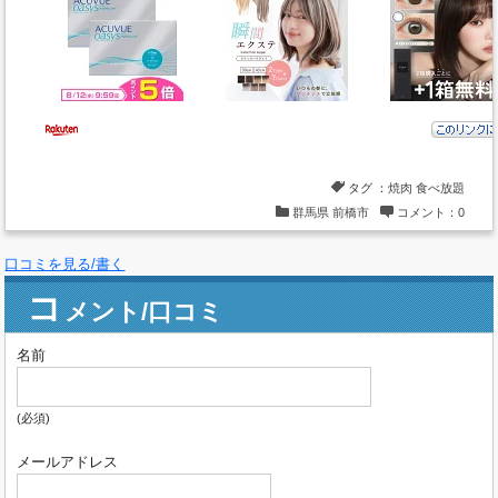
タグ ：
焼肉
食べ放題
群馬県
前橋市
コメント：0
口コミを見る/書く
コ
メント/口コミ
名前
(必須)
メールアドレス