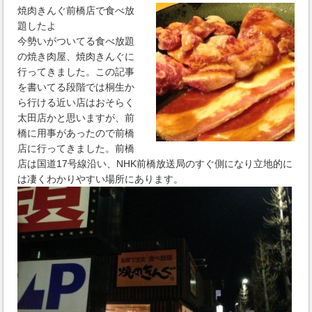
焼肉きんぐ前橋店で食べ放
題したよ
今勢いがついてる食べ放題
の焼き肉屋、焼肉きんぐに
行ってきました。この記事
を書いてる段階では桐生か
ら行ける近い店はおそらく
太田店かと思いますが、前
橋に用事があったので前橋
店に行ってきました。前橋
店は国道17号線沿い、NHK前橋放送局のすぐ側になり立地的に
は凄くわかりやすい場所にあります。