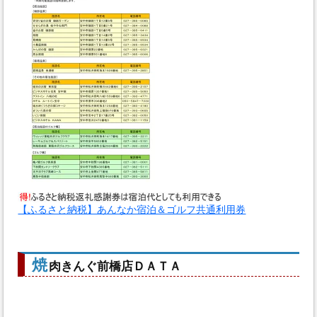
【ふるさと納税】あんなか宿泊＆ゴルフ共通利用券
焼
肉きんぐ前橋店ＤＡＴＡ