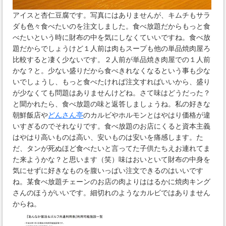
アイスと杏仁豆腐です。写真にはありませんが、キムチもサラ
ダも色々食べたいのを注文しました。食べ放題だからもっと食
べたいという時に財布の中を気にしなくていいですね。食べ放
題だからでしょうけど１人前は肉もスープも他の単品焼肉屋ろ
比較すると凄く少ないです。２人前が単品焼き肉屋での１人前
かな？と。少ない盛りだから食べきれなくなるという事も少な
いでしょうし、もっと食べたければ注文すればいいから、盛り
が少なくても問題はありませんけどね。さて味はどうだった？
と聞かれたら、食べ放題の味と返答しましょうね。私の好きな
朝鮮飯店や
どんさん亭
のカルビやホルモンとはやはり価格が違
いすぎるのでそれなりです。食べ放題のお店にくると資本主義
はやはり高いものは高い、安いものは安いを痛感します。た
だ、タンが死ぬほど食べたいと言ってた子供たちえお連れてま
た来ようかな？と思います（笑）味はおいといて財布の中身を
気にせずに好きなものを腹いっぱい注文できるのはいいです
ね。某食べ放題チェーンのお店の肉よりははるかに焼肉キング
さんのほうがいいです。細切れのようなカルビではありません
からね。