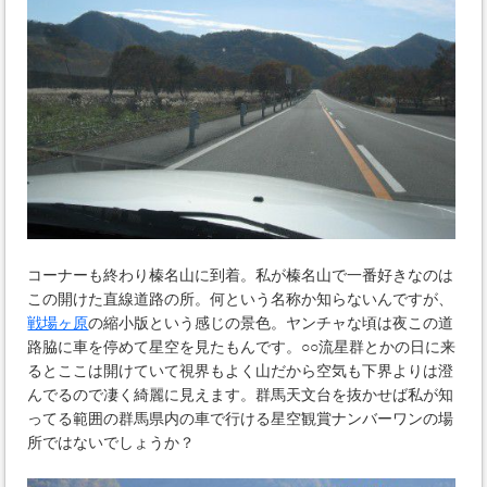
コーナーも終わり榛名山に到着。私が榛名山で一番好きなのは
この開けた直線道路の所。何という名称か知らないんですが、
戦場ヶ原
の縮小版という感じの景色。ヤンチャな頃は夜この道
路脇に車を停めて星空を見たもんです。○○流星群とかの日に来
るとここは開けていて視界もよく山だから空気も下界よりは澄
んでるので凄く綺麗に見えます。群馬天文台を抜かせば私が知
ってる範囲の群馬県内の車で行ける星空観賞ナンバーワンの場
所ではないでしょうか？