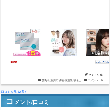
タグ ：
紅葉
群馬県
渋川市
伊香保温泉/榛名山
コメント：0
口コミを見る/書く
コ
メント/口コミ