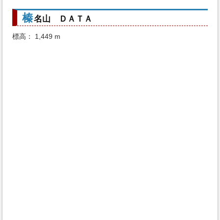
榛
名山 ＤＡＴＡ
標高： 1,449 m