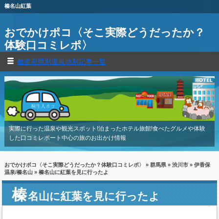
榛名山紅葉
おでかけポコ〈そこ実際どうだったか？
体験口コミレポ〉
都道府県別温泉地別記事一覧
実際に行った温泉や観光スポット!泊まったホテル旅館!食べたグルメや体験
した口コミレポート中心の旅のお出かけ情報
おでかけポコ〈そこ実際どうだったか？体験口コミレポ〉
»
群馬県
»
渋川市
»
伊香保
温泉/榛名山
» 榛名山に紅葉を見に行ったよ
榛
名山に紅葉を見に行ったよ