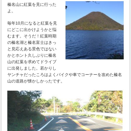
榛名山に紅葉を見に行った
よ。
毎年10月になると紅葉を見
にどこに出かけようかと悩
むます。そうだ！紅葉時期
の榛名湖と榛名富士はきっ
と見応えある景色ではない
かとホント久しぶりに榛名
山の紅葉を求めてドライブ
に出発しました。若かりし
ヤンチャだったころはよくバイクや車でコーナーを攻めた榛名
山の道路が懐かしかったです。