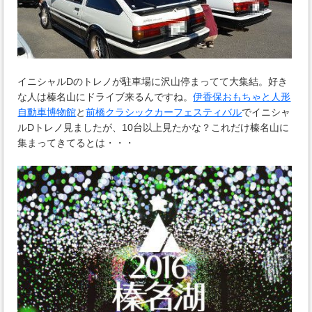
イニシャルDのトレノが駐車場に沢山停まってて大集結。好き
な人は榛名山にドライブ来るんですね。
伊香保おもちゃと人形
自動車博物館
と
前橋クラシックカーフェスティバル
でイニシャ
ルDトレノ見ましたが、10台以上見たかな？これだけ榛名山に
集まってきてるとは・・・