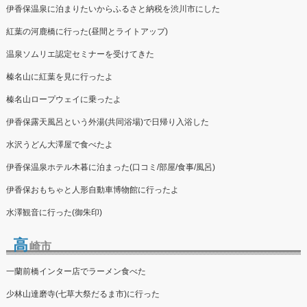
伊香保温泉に泊まりたいからふるさと納税を渋川市にした
紅葉の河鹿橋に行った(昼間とライトアップ)
温泉ソムリエ認定セミナーを受けてきた
榛名山に紅葉を見に行ったよ
榛名山ロープウェイに乗ったよ
伊香保露天風呂という外湯(共同浴場)で日帰り入浴した
水沢うどん大澤屋で食べたよ
伊香保温泉ホテル木暮に泊まった(口コミ/部屋/食事/風呂)
伊香保おもちゃと人形自動車博物館に行ったよ
水澤観音に行った(御朱印)
高
崎市
一蘭前橋インター店でラーメン食べた
少林山達磨寺(七草大祭だるま市)に行った