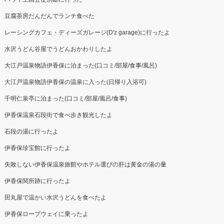
豆腐茶房だんだんでランチ食べた
レーシングカフェ・ディーズガレージ(D'z garage)に行ったよ
水沢うどん谷屋でうどんおかわりしたよ
大江戸温泉物語伊香保に泊まった(口コミ/部屋/食事/風呂)
大江戸温泉物語伊香保の温泉に入った(日帰り入浴可)
千明仁泉亭に泊まった(口コミ/部屋/風呂/食事)
伊香保温泉石段街で食べ歩き観光したよ
石段の湯に行ったよ
伊香保珍宝館に行ったよ
失敗しない伊香保温泉旅館やホテル選びの肝は黄金の湯の量
伊香保関所跡に行ったよ
田丸屋で温かい水沢うどんを食べたよ
伊香保ロープウェイに乗ったよ