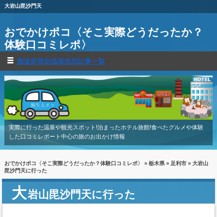
大岩山毘沙門天
おでかけポコ〈そこ実際どうだったか？
体験口コミレポ〉
都道府県別温泉地別記事一覧
実際に行った温泉や観光スポット!泊まったホテル旅館!食べたグルメや体験
した口コミレポート中心の旅のお出かけ情報
おでかけポコ〈そこ実際どうだったか？体験口コミレポ〉
»
栃木県
»
足利市
» 大岩山
毘沙門天に行った
大
岩山毘沙門天に行った