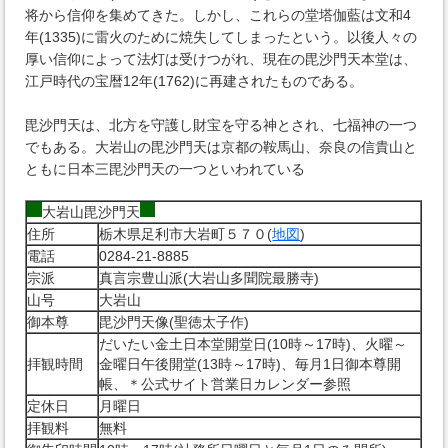
将から信仰を集めてきた。しかし、これらの堂塔伽藍は文和4
年(1335)に雷火のために焼失してしまったという。以後人々の
厚い信仰によって法灯は受けつがれ、現在の毘沙門天本堂は、
江戸時代の宝暦12年(1762)に再建されたものである。
毘沙門天は、北方を守護し財宝を守る神とされ、七福神の一つ
でもある。大岩山の毘沙門天は京都の鞍馬山、奈良の信貴山と
ともに日本三毘沙門天の一つといわれている
大岩山毘沙門天
住所
栃木県足利市大岩町５７０(
地図
)
電話
0284-21-8885
宗派
真言宗豊山派(大岩山多聞院最勝寺)
山号
大岩山
御本尊
毘沙門天像(聖徳太子作)
だいたい金土日本堂開堂日(10時～17時)、火曜～
拝観時間
金曜日午後開堂(13時～17時)、毎月1日御本尊開
帳、＊公式サイト営業日カレンダー参照
定休日
月曜日
拝観料
無料