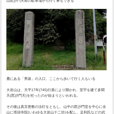
山毘沙門天前の駐車場から行く事もできる
麓にある「男坂」の入口、ここから歩いて行く人もいる
大岩山は、天平17年(745)行基により開かれ、堂宇を建て多聞
天(毘沙門天)を祀ったのが始まりといわれる。
その後は真言密教の法灯をともし、山中の毘沙門堂を中心に全
山に塔頭寺院(いわゆる大岩山十二坊)を配し、足利氏などの武