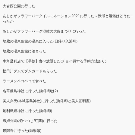
大岩西公園に行った
あしかがフラワーパークイルミネーション2021に行った～渋滞と混雑はどうだ
ったか
あしかがフラワーパーク混雑の大藤まつりに行った
地蔵の湯東葉館の温泉に入った(日帰り入浴可)
地蔵の湯東葉館に泊まった
牛角足利店で【早割】食べ放題した(チョイ得する予約方法あり)
松田川ダムでダムカードもらった
ラーメンペコペコで食べた
名草厳島神社に行った(御朱印は?)
美人弁天(本城厳島神社)に行った(御朱印と美人証明書)
足利織姫神社に行った(御朱印)
織姫公園(桜/つつじ/紅葉)に行った
鑁阿寺に行った(御朱印)