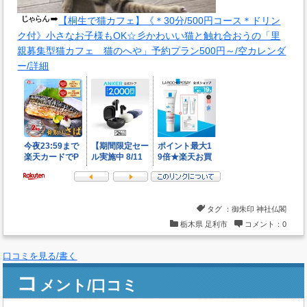
【桐生で猫カフェ】《＊30分/500円コース＊ドリン
ク付》小さなお子様もOK☆彡かわいい猫と触れ合おうの「里
親募集型猫カフェ 猫のへや」予約プラン500円～/空カレンダ
ー/詳細
タグ ：
御朱印
神社仏閣
栃木県
足利市
コメント：0
口コミを見る/書く
コ
メント/口コミ