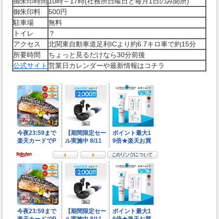
御朱印時間
10時～17時(社務所日曜日と毎月1日のみ開所)
御朱印料
500円
駐車場
無料
トイレ
？
アクセス
北関東自動車道足利ICより約6.7キロ車で約15分
所要時間
ちょっと見るだけなら30分前後
公式サイト
営業日カレンダーや最新情報はコチラ