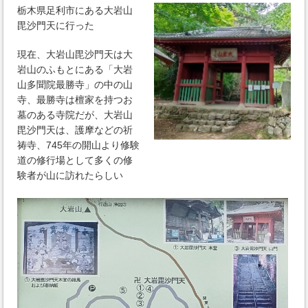
栃木県足利市にある大岩山
毘沙門天に行った
現在、大岩山毘沙門天は大
岩山のふもとにある「大岩
山多聞院最勝寺」の中の山
寺、最勝寺は檀家を持つお
墓のある寺院だが、大岩山
毘沙門天は、護摩などの祈
祷寺、745年の開山より修験
道の修行場として多くの修
験者が山に訪れたらしい