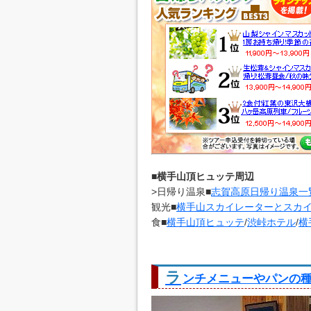
■
横手山頂ヒュッテ周辺
>日帰り温泉■
志賀高原日帰り温泉一
観光■
横手山スカイレーターとスカ
食■
横手山頂ヒュッテ
/
渋峠ホテル
/
横
ラ
ンチメニューやパンの