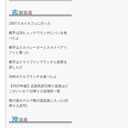
志
賀高原
2307スカイカフェに行った
横手山頂ヒュッテでランチにパンを食
べたよ
横手山スカイレーターとスカイペアリ
フトに乗った
横手山ドライブインでランチと絶景を
楽しんだ
渋峠ホテルでランチを食べたよ
【2023年版】志賀高原日帰り温泉はど
こがいいか？日帰り入浴場所一覧
熊の湯ホテルで熊の湯温泉に入った(日
帰り入浴可)
渋
温泉