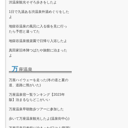
渋温泉観光そぞろ歩きをしたよ
1日で九湯ある渋温泉外湯めぐりをした
よ
地獄谷温泉の風呂に入る猿を見に行っ
たら予想と違ってた
地獄谷温泉後楽園で日帰り入浴したよ
真田家旧本陣つばたや旅館に泊まった
よ
万
座温泉
万座ハイウェーを走った(冬の道と夏の
道、道路に熊がいた)
万座温泉宿一覧ランキング【2023年
版】泊まるならどこがいい
万座温泉早朝散歩ツアーに参加した
歩いて万座温泉観光したよ(温泉街中心)