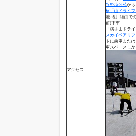
谷野猿公苑
から
横手山ドライブ
池-硯川経由で
前)下車
「横手山ドライ
スカイペアリフ
トに乗車または
車スペースしか
アクセス