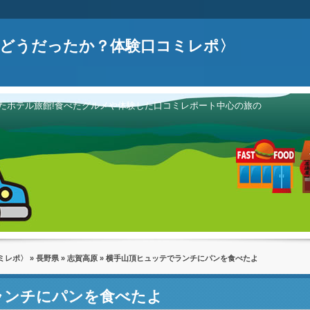
どうだったか？体験口コミレポ〉
たホテル旅館!食べたグルメや体験した口コミレポート中心の旅の
ミレポ〉
»
長野県
»
志賀高原
» 横手山頂ヒュッテでランチにパンを食べたよ
ランチにパンを食べたよ