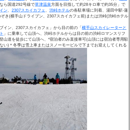
なら国道292号線で
草津温泉
方面を目指して約28キロ車で約35分」で
イン
、
2307スカイカフェ
、
渋峠ホテル
の各駐車場に到着、湯田中駅-蓮
のぞき(横手山ドライブン、2307スカイカフェ前)または渋峠(渋峠ホテル
ブイン、2307スカイカフェ」から目の前の「
横手山スカイレーターと
ト
」に乗車して山頂へ、渋峠ホテルからは目の前の渋峠ロマンスリフ
登山道を徒歩にて山頂へ、*宿泊者のみ直接車可(山頂には宿泊者専用駐
ない)＊冬季は雪上車またはスノーモービルで下までお迎えしてくれる