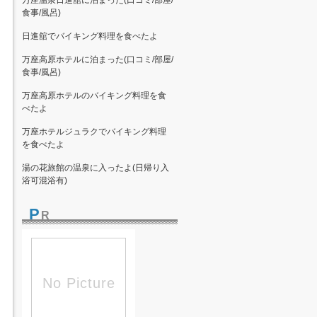
万座温泉日進舘に泊まった(口コミ/部屋/
食事/風呂)
日進舘でバイキング料理を食べたよ
万座高原ホテルに泊まった(口コミ/部屋/
食事/風呂)
万座高原ホテルのバイキング料理を食
べたよ
万座ホテルジュラクでバイキング料理
を食べたよ
湯の花旅館の温泉に入ったよ(日帰り入
浴可混浴有)
P
R