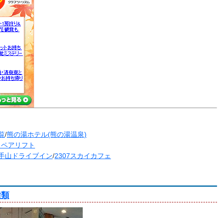
覧
/
熊の湯ホテル(熊の湯温泉)
イペアリフト
手山ドライブイン
/
2307スカイカフェ
種類