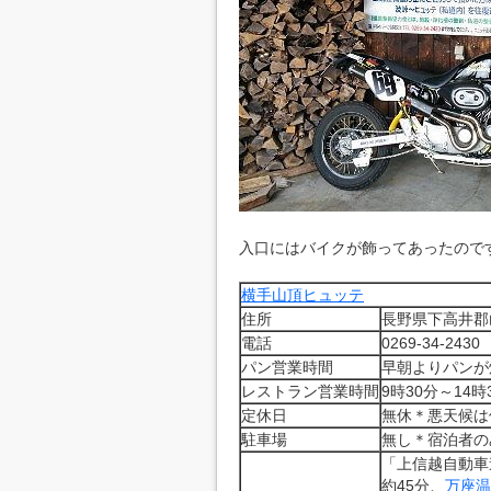
入口にはバイクが飾ってあったので
横手山頂ヒュッテ
住所
長野県下高井郡山
電話
0269-34-2430
パン営業時間
早朝よりパンが
レストラン営業時間
9時30分～14時
定休日
無休＊悪天候は
駐車場
無し＊宿泊者の
「上信越自動車
約45分、
万座温