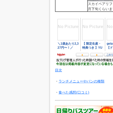
スカイペアリフ
月下旬くらいま
目次
・
ランチメニューやパンの種類
・
食べた感想(口コミ)