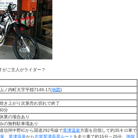
すがご主人がライダー？
ノ内町大字平穏7149-17(
地図
)
焼き上がり次第売れ切れで終了
30分
休業の場合あり
みの無料駐車場あり
道信州中野ICから国道292号線で
草津温泉
方面を目指して約35キロ車で
泉
、
草津温泉
から
志賀草津高原ルート
を走り車で約15分～25分、
地獄