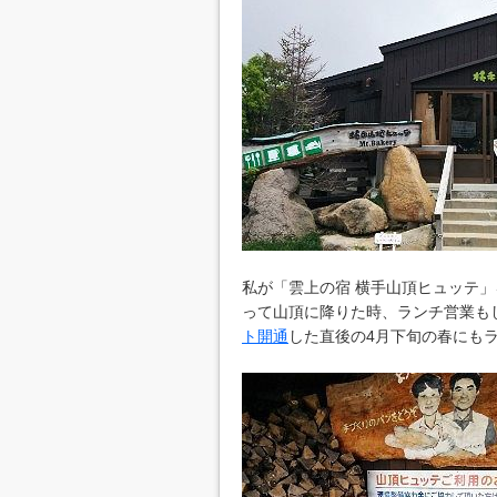
私が「雲上の宿 横手山頂ヒュッテ
って山頂に降りた時、ランチ営業も
ト開通
した直後の4月下旬の春にも