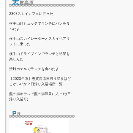
志
賀高原
2307スカイカフェに行った
横手山頂ヒュッテでランチにパンを食
べたよ
横手山スカイレーターとスカイペアリ
フトに乗った
横手山ドライブインでランチと絶景を
楽しんだ
渋峠ホテルでランチを食べたよ
【2023年版】志賀高原日帰り温泉はど
こがいいか？日帰り入浴場所一覧
熊の湯ホテルで熊の湯温泉に入った(日
帰り入浴可)
P
R