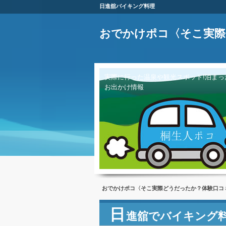
日進舘バイキング料理
おでかけポコ〈そこ実際
実際に行った温泉や観光スポット!泊まっ
お出かけ情報
おでかけポコ〈そこ実際どうだったか？体験口コ
日
進舘でバイキング