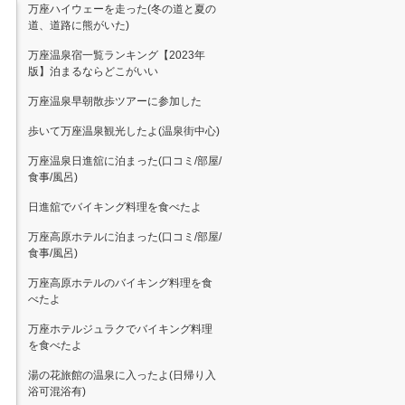
万座ハイウェーを走った(冬の道と夏の
道、道路に熊がいた)
万座温泉宿一覧ランキング【2023年
版】泊まるならどこがいい
万座温泉早朝散歩ツアーに参加した
歩いて万座温泉観光したよ(温泉街中心)
万座温泉日進舘に泊まった(口コミ/部屋/
食事/風呂)
日進舘でバイキング料理を食べたよ
万座高原ホテルに泊まった(口コミ/部屋/
食事/風呂)
万座高原ホテルのバイキング料理を食
べたよ
万座ホテルジュラクでバイキング料理
を食べたよ
湯の花旅館の温泉に入ったよ(日帰り入
浴可混浴有)