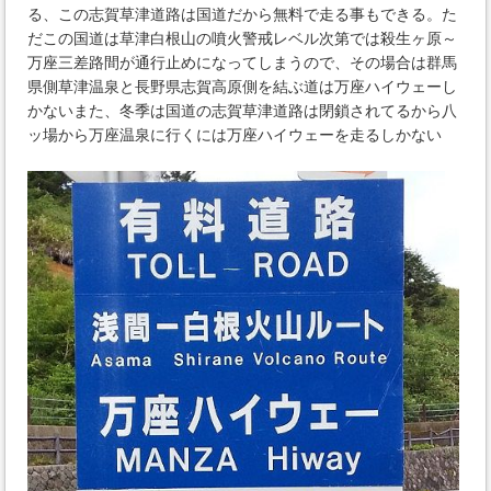
る、この志賀草津道路は国道だから無料で走る事もできる。た
だこの国道は草津白根山の噴火警戒レベル次第では殺生ヶ原～
万座三差路間が通行止めになってしまうので、その場合は群馬
県側草津温泉と長野県志賀高原側を結ぶ道は万座ハイウェーし
かないまた、冬季は国道の志賀草津道路は閉鎖されてるから八
ッ場から万座温泉に行くには万座ハイウェーを走るしかない