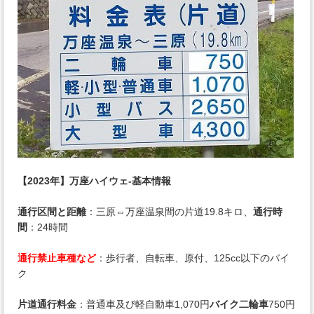
【2023年】万座ハイウェ-基本情報
通行区間と距離
：三原⇔万座温泉間の片道19.8キロ、
通行時
間
：24時間
通行禁止車種など
：歩行者、自転車、原付、125cc以下のバイ
ク
片道通行料金
：普通車及び軽自動車1,070円
バイク二輪車
750円