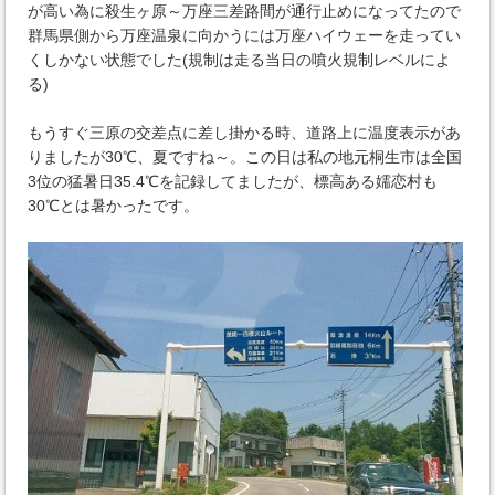
が高い為に殺生ヶ原～万座三差路間が通行止めになってたので
群馬県側から万座温泉に向かうには万座ハイウェーを走ってい
くしかない状態でした(規制は走る当日の噴火規制レベルによ
る)
もうすぐ三原の交差点に差し掛かる時、道路上に温度表示があ
りましたが30℃、夏ですね～。この日は私の地元桐生市は全国
3位の猛暑日35.4℃を記録してましたが、標高ある嬬恋村も
30℃とは暑かったです。