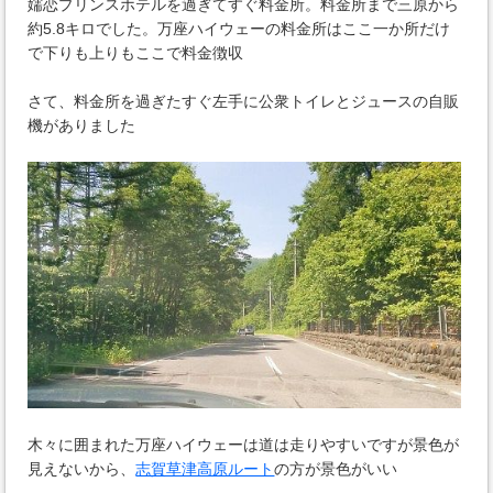
嬬恋プリンスホテルを過ぎてすぐ料金所。料金所まで三原から
約5.8キロでした。万座ハイウェーの料金所はここ一か所だけ
で下りも上りもここで料金徴収
さて、料金所を過ぎたすぐ左手に公衆トイレとジュースの自販
機がありました
木々に囲まれた万座ハイウェーは道は走りやすいですが景色が
見えないから、
志賀草津高原ルート
の方が景色がいい