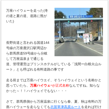
万座ハイウェーを走った(冬
の道と夏の道、道路に熊が
いた)
長野街道と言われる国道144
号線の万座鹿沢口駅周辺か
ら群馬県道59号線から分岐
して万座温泉まで通じる
道、管理運営はプリンスホテルがしている「浅間ー白根火山ル
ート」とも呼ばれる有料道路の事です
走る前までは万座ハイウエイ、そうハイウェイという名称かと
思っていたら、
万座ハイウェｰ
が正式名称
なんですね。知らな
かった～！！ハイウェイでもない・・・
さて、群馬県側から万座温泉に行くなら春、夏、秋は有料の万
座ハイウェーを走らなくても
志賀草津高原ルート
を走れば行け