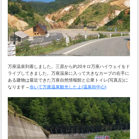
万座温泉到着しました。三原から約20キロ万座ハイウェイをド
ライブしてきました。万座温泉に入って大きなカーブの右手に
ある建物は最近できた万座自然情報館と公衆トイレ(写真左)に
なります→
歩いて万座温泉観光したよ(温泉街中心)