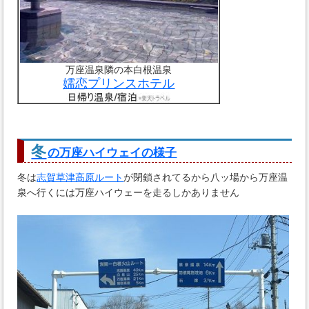
万座温泉隣の本白根温泉
嬬恋プリンスホテル
冬
の万座ハイウェイの様子
冬は
志賀草津高原ルート
が閉鎖されてるから八ッ場から万座温
泉へ行くには万座ハイウェーを走るしかありません