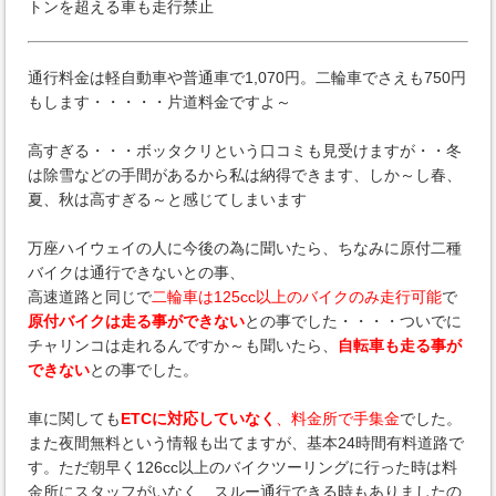
トンを超える車も走行禁止
通行料金は軽自動車や普通車で1,070円。二輪車でさえも750円
もします・・・・・片道料金ですよ～
高すぎる・・・ボッタクリという口コミも見受けますが・・冬
は除雪などの手間があるから私は納得できます、しか～し春、
夏、秋は高すぎる～と感じてしまいます
万座ハイウェイの人に今後の為に聞いたら、ちなみに原付二種
バイクは通行できないとの事、
高速道路と同じで
二輪車は125cc以上のバイクのみ走行可能
で
原付バイクは走る事ができない
との事でした・・・・ついでに
チャリンコは走れるんですか～も聞いたら、
自転車も走る事が
できない
との事でした。
車に関しても
ETCに対応していなく
、料金所で手集金
でした。
また夜間無料という情報も出てますが、基本24時間有料道路で
す。ただ朝早く126cc以上のバイクツーリングに行った時は料
金所にスタッフがいなく、スルー通行できる時もありましたの