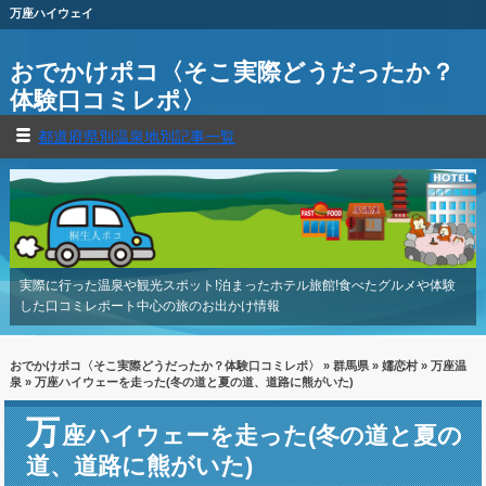
万座ハイウェイ
おでかけポコ〈そこ実際どうだったか？
体験口コミレポ〉
都道府県別温泉地別記事一覧
実際に行った温泉や観光スポット!泊まったホテル旅館!食べたグルメや体験
した口コミレポート中心の旅のお出かけ情報
おでかけポコ〈そこ実際どうだったか？体験口コミレポ〉
»
群馬県
»
嬬恋村
»
万座温
泉
» 万座ハイウェーを走った(冬の道と夏の道、道路に熊がいた)
万
座ハイウェーを走った(冬の道と夏の
道、道路に熊がいた)