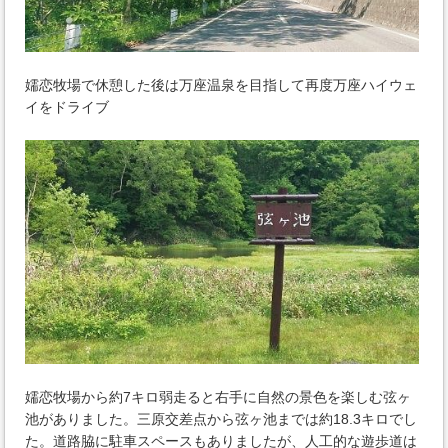
嬬恋牧場で休憩した後は万座温泉を目指して再度万座ハイウェ
イをドライブ
嬬恋牧場から約7キロ弱走ると右手に自然の景色を楽しむ弦ヶ
池がありました。三原交差点から弦ヶ池までは約18.3キロでし
た。道路脇に駐車スペースもありましたが、人工的な遊歩道は