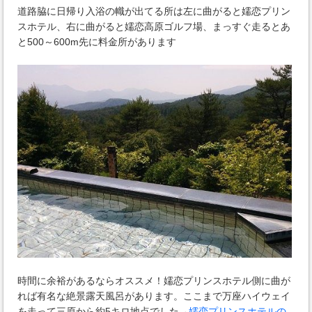
道路脇に日帰り入浴の幟が出てる所は左に曲がると嬬恋プリン
スホテル、右に曲がると嬬恋高原ゴルフ場、まっすぐ走るとあ
と500～600m先に料金所があります
時間に余裕があるならオススメ！嬬恋プリンスホテル側に曲が
れば有名な絶景露天風呂があります。ここまで万座ハイウェイ
を走って三原から約5キロ地点でした→
嬬恋プリンスホテルの