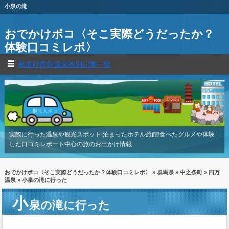
小泉の滝
おでかけポコ〈そこ実際どうだったか？
体験口コミレポ〉
都道府県別温泉地別記事一覧
実際に行った温泉や観光スポット!泊まったホテル旅館!食べたグルメや体験
した口コミレポート中心の旅のお出かけ情報
おでかけポコ〈そこ実際どうだったか？体験口コミレポ〉
»
群馬県
»
中之条町
»
四万
温泉
» 小泉の滝に行った
小
泉の滝に行った