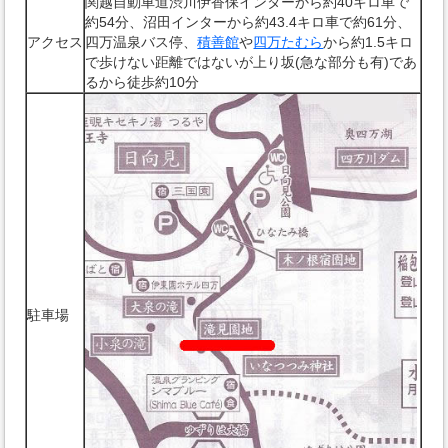
関越自動車道渋川伊香保インターから約40キロ車で
約54分、沼田インターから約43.4キロ車で約61分、
アクセス
四万温泉バス停、
積善館
や
四万たむら
から約1.5キロ
で歩けない距離ではないが上り坂(急な部分も有)であ
るから徒歩約10分
駐車場