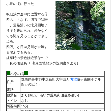
小泉の滝に行った
楓仙渓の途中に位置する落
差の小さな滝。四万では唯
一、道路沿いの滝見園地よ
り滝を眺められ、歩かなく
ても滝を見ることができる
場所。
四万川と日向見川が合流す
る場所でもある。
紅葉時の景色は絶景なので
一見の価値あり(滝見園地掲示の説明書きより)
小泉の滝
群馬県吾妻郡中之条町大字四万(
地図
)(伊東園ホテル
住所
四万の近く)
電話
-
観瀑台
あり(四万川沿いの温泉街側道路沿い)
トイレ
なし
所要時間
15分