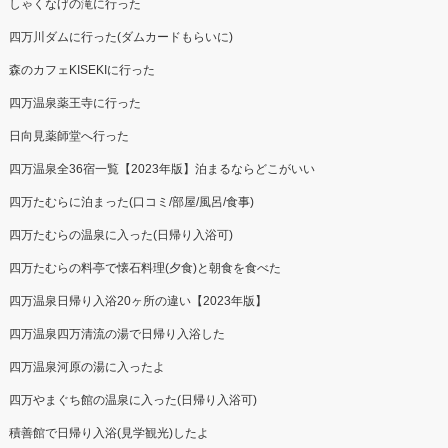
しゃくなげの滝に行った
四万川ダムに行った(ダムカードもらいに)
森のカフェKISEKIに行った
四万温泉薬王寺に行った
日向見薬師堂へ行った
四万温泉全36宿一覧【2023年版】泊まるならどこがいい
四万たむらに泊まった(口コミ/部屋/風呂/食事)
四万たむらの温泉に入った(日帰り入浴可)
四万たむらの料亭で懐石料理(夕食)と朝食を食べた
四万温泉日帰り入浴20ヶ所の違い【2023年版】
四万温泉四万清流の湯で日帰り入浴した
四万温泉河原の湯に入ったよ
四万やまぐち館の温泉に入った(日帰り入浴可)
積善館で日帰り入浴(見学観光)したよ