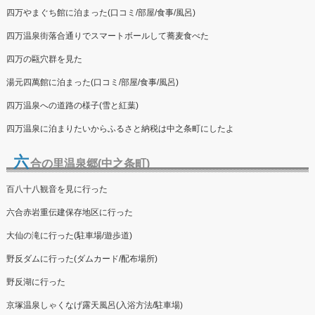
四万やまぐち館に泊まった(口コミ/部屋/食事/風呂)
四万温泉街落合通りでスマートボールして蕎麦食べた
四万の甌穴群を見た
湯元四萬館に泊まった(口コミ/部屋/食事/風呂)
四万温泉への道路の様子(雪と紅葉)
四万温泉に泊まりたいからふるさと納税は中之条町にしたよ
六
合の里温泉郷(中之条町)
百八十八観音を見に行った
六合赤岩重伝建保存地区に行った
大仙の滝に行った(駐車場/遊歩道)
野反ダムに行った(ダムカード/配布場所)
野反湖に行った
京塚温泉しゃくなげ露天風呂(入浴方法/駐車場)