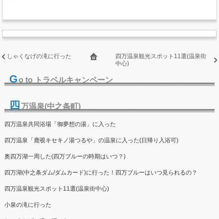
しゃくなげの滝に行った
四万温泉観光スポット11選(温泉街
中心)
G
o to トラベルキャンペーン
四
万温泉(中之条町)
四万温泉共同浴場「御夢想の湯」に入った
四万温泉「鹿覗キセキノ湯つるや」の温泉に入った(日帰り入浴可)
奥四万湖一周した(四万ブルーの時期はいつ？)
四万湖(中之条ダム/ダムカード)に行った！四万ブルーはいつ見られるの？
四万温泉観光スポット11選(温泉街中心)
小泉の滝に行った