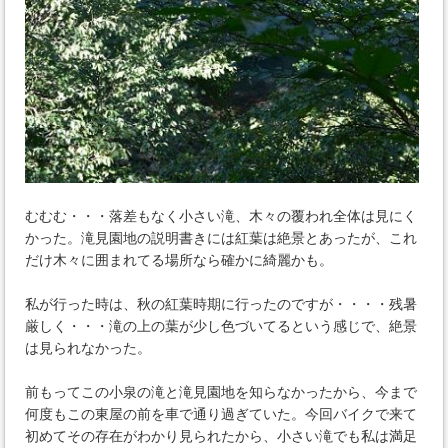
むむむ・・・落差もなく小さい滝、木々の覆われ全体は見にく
かった。滝見園地の説明書きには紅葉は絶景とあったが、これ
だけ木々に囲まれてる場所なら確かに綺麗かも。
私が行った時は、秋の紅葉時期に行ったのですが・・・・残暑
厳しく・・・滝の上の葉が少し色づいてるという感じで、絶景
は見られなかった。
前もってこの小泉の滝と滝見園地を知らなかったから、今まで
何度もこの東屋の前を車で通り過ぎていた。今回バイクで来て
初めてその存在がわかり見られたから、小さい滝でも私は満足