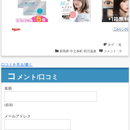
タグ ：
滝
群馬県
中之条町
四万温泉
コメント：0
口コミを見る/書く
コ
メント/口コミ
名前
(必須)
メールアドレス