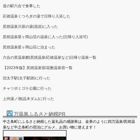
道の駅六合で食事した
応徳温泉くつろぎの湯で日帰り入浴した
尻焼温泉川原の湯(混浴)に入った
尻焼温泉星ヶ岡山荘の温泉に入った(日帰り入浴可)
尻焼温泉星ヶ岡山荘に泊まった
六合の里温泉郷(尻焼温泉/応徳温泉など)日帰り温泉一覧
【2023年版】尻焼温泉宿/花敷温泉宿一覧
旧太子駅(太子駅跡)に行った
チャツボミゴケ公園に行った
上州湯ノ湖(品木ダム)に行った
四
万温泉ふるさと納税PR
中之条町にふるさと納税した返礼品の感謝券は、金券のように四万温泉/尻焼温
泉など中之条町の宿泊にグルメ、お買い物に使えます！