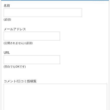
メテルメでプールと日帰り温泉
/
大滝の湯
/
草津ビッグバ
名前
ス
/
奈良屋
/
ホテルヴィレッジ
/
草津温泉望雲
食(湯畑周辺)■
草津温泉湯畑で食べ歩き
/
三國家
(蕎麦)/
月や
(蕎麦)/
上州麺処平野家
(蕎麦)/
そばきち
(蕎麦)
韓国料理焼肉
(必須)
オモニー
(焼肉)
らーめん壱番
(ラーメン)/
栄屋うどん店
(う
メールアドレス
どん)/
湯楽亭
(お好み焼き)/
グランデフューメ草津
(アイス
食べ放題)/
龍燕
(中華料理)/
足湯カフェ
(軽食喫茶)/
草津プリ
ン
(販売)/
月乃井
(ピザ&ケーキ&洋食)
(公開されません) (必須)
食(郊外)■
アルロドデンドロ
(イタリアンとジビエ)/
草津ナ
ウリゾートホテルバイキング
(食事のみ可)/
ホテルヴィレ
URL
ッジバイキング
(食事のみ可)/
ホテル櫻井バイキング
(宿泊
者のみ)/
草津白根レストハウス
(色々)
(空白でもOKです)
イベント■
白根神社夏まつり
情報～■
草津温泉に泊まりたいからふるさと納税は草津町
■
冬の草津温泉に行った時の道路の雪の様子
■
初めての草
コメント/口コミ投稿覧
津温泉で知っておきたい事
■
電車とバスで草津温泉に行っ
た(長野原草津口駅/草津バスターミナル)
■
草津温泉ベスト
20ランキング（アド街ック天国）