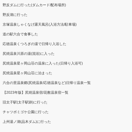
野反ダムに行った(ダムカード/配布場所)
野反湖に行った
京塚温泉しゃくなげ露天風呂(入浴方法/駐車場)
道の駅六合で食事した
応徳温泉くつろぎの湯で日帰り入浴した
尻焼温泉川原の湯(混浴)に入った
尻焼温泉星ヶ岡山荘の温泉に入った(日帰り入浴可)
尻焼温泉星ヶ岡山荘に泊まった
六合の里温泉郷(尻焼温泉/応徳温泉など)日帰り温泉一覧
【2023年版】尻焼温泉宿/花敷温泉宿一覧
旧太子駅(太子駅跡)に行った
チャツボミゴケ公園に行った
上州湯ノ湖(品木ダム)に行った