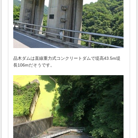
品木ダムは直線重力式コンクリートダムで堤高43.5m堤
長106mだそうです。