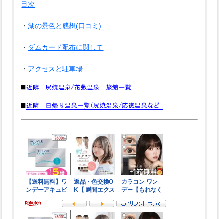
目次
・
湖の景色と感想(口コミ)
・
ダムカード配布に関して
・
アクセスと駐車場