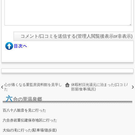
心が痛くなる重監房資料館を見学し
休暇村日光湯元に泊まった(口コミ/
た
部屋/食事/風呂)
六
合の里温泉郷
百八十八観音を見に行った
六合赤岩重伝建保存地区に行った
大仙の滝に行った(駐車場/遊歩道)