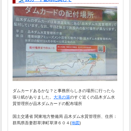
ダムカードあるかな？と事務所らしきの場所に行ったら
張り紙がありました。
大滝の湯
のすぐ近くの品木ダム水
質管理所が品木ダムカードの配布場所
国土交通省 関東地方整備局 品木ダム水質管理所、住所：
群馬県吾妻郡草津町草津６０４(
地図
)