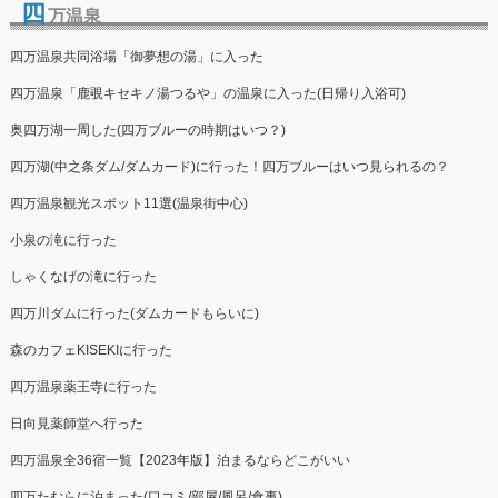
四
万温泉
四万温泉共同浴場「御夢想の湯」に入った
四万温泉「鹿覗キセキノ湯つるや」の温泉に入った(日帰り入浴可)
奥四万湖一周した(四万ブルーの時期はいつ？)
四万湖(中之条ダム/ダムカード)に行った！四万ブルーはいつ見られるの？
四万温泉観光スポット11選(温泉街中心)
小泉の滝に行った
しゃくなげの滝に行った
四万川ダムに行った(ダムカードもらいに)
森のカフェKISEKIに行った
四万温泉薬王寺に行った
日向見薬師堂へ行った
四万温泉全36宿一覧【2023年版】泊まるならどこがいい
四万たむらに泊まった(口コミ/部屋/風呂/食事)