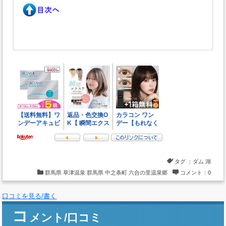
泊■
オススメ草津温泉旅館ホテル一覧
/
草津温泉望雲
/
綿の
湯草津ホテル別館
/
ホテル櫻井
/
湯畑草菴
/
ホテル一井
/
喜び
の宿高松
/
ホテルヴィレッジ
/
草津ナウリゾートホテル
/
綿
貫ペンション
/
湯畑の宿佳乃や
/
伊東園ホテル草津
観光■
草津温泉観光定番スポット一覧
/
チャツボミゴケ公
園
/
草津温泉スキー場(冬)と天狗山プレイゾーン(夏)
/
志賀
草津高原ルート
/
草津白根山登山道を歩いて湯釜
/
上州湯ノ
湖と百八十八観音
/
重監房資料館
/
白根神社
/
熱の湯で湯も
みショー
/
草津熱帯圏
/
光泉寺
/
草津温泉で射的とスマート
ボール
/
中沢ヴィレッジのアクテビティやアミューズメン
タグ ：
ダム
湖
ト
/
西の河原公園
/
天狗山展望リフト(天狗山カフェ)
/
バンジ
群馬県
草津温泉
群馬県
中之条町
六合の里温泉郷
コメント：0
ッブテング(草津温泉スキー場ジップライン)
日帰り温泉(共同浴場)■
草津温泉外湯で湯めぐり
/
白旗の
口コミを見る/書く
湯
/
千代の湯
/
地蔵の湯
/
こぶしの湯
/
睦の湯
/
躑躅の湯
/
関の
湯
/
凪の湯
/
煮川の湯
/
扇の湯
/
千歳の湯
/
巽の湯
/
コ
メント/口コミ
日帰り温泉(宿＆施設)■
御座の湯
/
西の河原露天風呂
/
テル