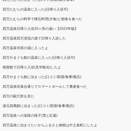
四万たむらの温泉に入った(日帰り入浴可)
四万たむらの料亭で懐石料理(夕食)と朝食を食べた
四万温泉日帰り入浴20ヶ所の違い【2023年版】
四万温泉四万清流の湯で日帰り入浴した
四万温泉河原の湯に入ったよ
四万やまぐち館の温泉に入った(日帰り入浴可)
積善館で日帰り入浴(見学観光)したよ
四万やまぐち館に泊まった(口コミ/部屋/食事/風呂)
四万温泉街落合通りでスマートボールして蕎麦食べた
四万の甌穴群を見た
湯元四萬館に泊まった(口コミ/部屋/食事/風呂)
四万温泉への道路の様子(雪と紅葉)
四万温泉に泊まりたいからふるさと納税は中之条町にしたよ