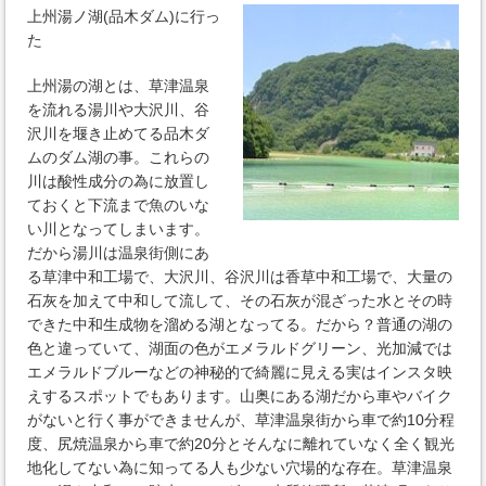
上州湯ノ湖(品木ダム)に行っ
た
上州湯の湖とは、草津温泉
を流れる湯川や大沢川、谷
沢川を堰き止めてる品木ダ
ムのダム湖の事。これらの
川は酸性成分の為に放置し
ておくと下流まで魚のいな
い川となってしまいます。
だから湯川は温泉街側にあ
る草津中和工場で、大沢川、谷沢川は香草中和工場で、大量の
石灰を加えて中和して流して、その石灰が混ざった水とその時
できた中和生成物を溜める湖となってる。だから？普通の湖の
色と違っていて、湖面の色がエメラルドグリーン、光加減では
エメラルドブルーなどの神秘的で綺麗に見える実はインスタ映
えするスポットでもあります。山奥にある湖だから車やバイク
がないと行く事ができませんが、草津温泉街から車で約10分程
度、尻焼温泉から車で約20分とそんなに離れていなく全く観光
地化してない為に知ってる人も少ない穴場的な存在。草津温泉