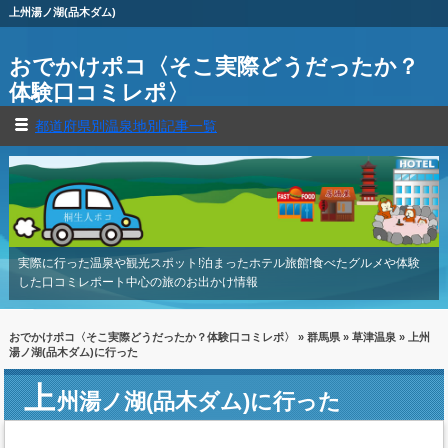
上州湯ノ湖(品木ダム)
おでかけポコ〈そこ実際どうだったか？
体験口コミレポ〉
都道府県別温泉地別記事一覧
実際に行った温泉や観光スポット!泊まったホテル旅館!食べたグルメや体験
した口コミレポート中心の旅のお出かけ情報
おでかけポコ〈そこ実際どうだったか？体験口コミレポ〉
»
群馬県
»
草津温泉
» 上州
湯ノ湖(品木ダム)に行った
上
州湯ノ湖(品木ダム)に行った