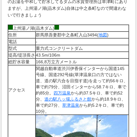
のお湯を中和して貯水してるダムの水質管理所は草津町にあり
ますが、上州湯ノ湖(品木ダム)自体は中之条町なので間違わな
いで行きましょう
上州湯ノ湖(品木ダム)
住所
群馬県吾妻郡中之条町入山3494(
地図
)
電話
-
型式
重力式コンクリートダム
堤高/堤頂長さ
43.5m/106m
総貯水容量
166,8万立方メートル
関越自動車道渋川伊香保インターから国道145
号線、国道292号線(草津温泉口の方ではない
道、道の駅六合を目指す道)を走って約56キロ、
車で約79分、沼田インターから58.7キロ、車で
アクセス
約85分。
四万温泉
から約37.5キロ、車で約52
分、
道の駅八ッ場ふるさと館
から約18.9キロ、
車で約27分、
草津温泉
から約5.2キロ、車で約
10分。