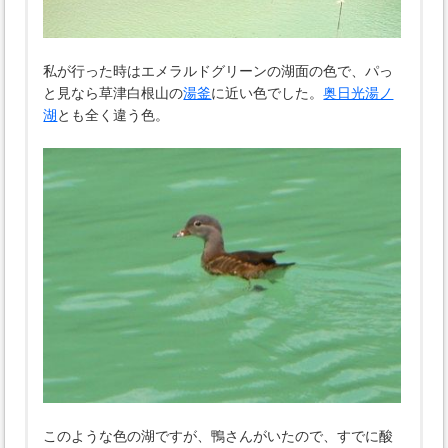
私が行った時はエメラルドグリーンの湖面の色で、パっ
と見なら草津白根山の
湯釜
に近い色でした。
奥日光湯ノ
湖
とも全く違う色。
このような色の湖ですが、鴨さんがいたので、すでに酸