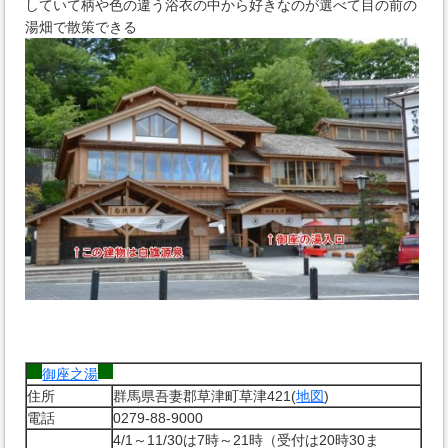
していて柄や色の違う浴衣の中から好きなのが選べて目の前の
湯畑で散策できる
御座之湯
住所
群馬県吾妻郡草津町草津421(
地図
)
電話
0279-88-9000
4/1～11/30は7時～21時（受付は20時30ま