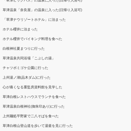
「草津ビッグバス」の温泉に入った(日帰り入浴可)
草津温泉「奈良屋」の温泉に入った(日帰り入浴可)
「草津ナウリゾートホテル」に泊まった
ホテル櫻井に泊まった
ホテル櫻井でバイキング料理を食べた
白根神社夏まつりに行った
草津温泉共同浴場「こぶしの湯」
チャツボミゴケ公園に行った
上州湯ノ湖(品木ダム)に行った
心が痛くなる重監房資料館を見学した
草津白根レストハウスでランチを食べた
草津温泉白根神社(御朱印あり)に行った
上州麺処平野家で二八そばを食べた
草津白根山登山道を歩いて湯釜を見に行った