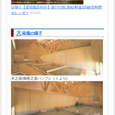
日帰り【貸切風呂50分】喜びの宿 高松/料金/詳細/空時間
カレンダー
大
浴場の様子
木之湯(御座之湯パンフレットより)