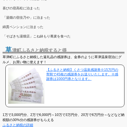
喜びの宿高松に泊まった
「湯畑の宿佳乃や」に泊まった
綿貫ペンションに泊まった
「そばきち湯畑店」こね鉢もり蕎麦を食べた
草
津町ふるさと納税すると得
草津町にふるさと納税した返礼品の感謝券は、金券のように草津温泉宿泊にグ
ルメ、お買い物に使えます！
【ふるさと納税】くさつ温泉感謝券※15万円の
寄附で45枚の感謝券をお送りいたします。※感
謝券は1000円券となります。
1万で3,000円分、2万で6,000円～10万で3万円分、20万で6万円分～などなど納
税額の30%分の感謝券がもらえる
ふるさと納税の詳細