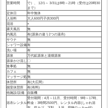
営業時間
で）、 12/1～ 3/31は8時～21時（受付は20時30
まで）
定休日
年中無休
入浴料
大人600円子供300円
混浴
×
露天風呂
無
内風呂
有(源泉の違う2つの湯舟)
サウナ
無
シャワー設備
有
洗い場
有
源泉
万代鉱源泉と湯畑源泉
源泉かけ流し
〇
食事処
無
カフェ
無
マッサージ処
無
休憩所
有(大広間）
個室休憩所
有(有料)
他施設/設備
自販機
受付期間：4月～11月、受付時間：9時～17時、
浴衣レンタル
料金：3時間2500円、レンタル内容(しゃれ浴
衣、竹カゴ、下駄、入浴、荷物ロッカー付)