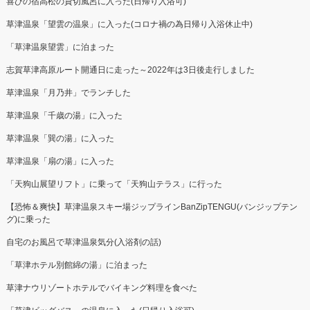
喜びの宿高松の貸切風呂に入った(日帰り入浴可)
草津温泉「望雲の温泉」に入った(コロナ禍の為日帰り入浴休止中)
「草津温泉望雲」に泊まった
志賀草津高原ルート開通日に走った～2022年は3日後走行しました
草津温泉「月乃井」でランチした
草津温泉「千歳の湯」に入った
草津温泉「巽の湯」に入った
草津温泉「扇の湯」に入った
「天狗山展望リフト」に乗って「天狗山テラス」に行った
【恐怖＆爽快】草津温泉スキー場ジップラインBanZipTENGU(バンジップテン
グ)に乗った
自宅のお風呂で草津温泉気分(入浴剤の話)
「草津ホテル別館綿の湯」に泊まった
草津ナウリゾートホテルでバイキング料理を食べた