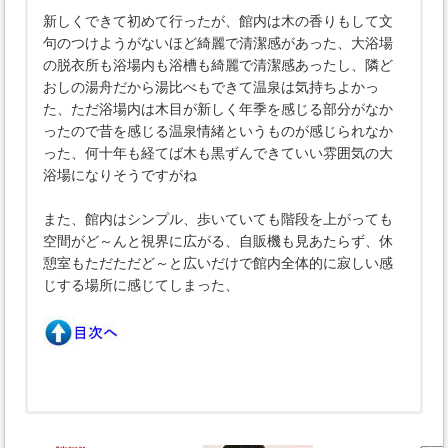
新しくできて初めて行ったが、館内は木の香りもして文
句のつけようがないほど綺麗で清潔感があった、大浴場
の脱衣所も浴場内も浴槽も綺麗で清潔感あったし、隣ど
おしの湯舟だから湯比べもできて温泉は気持ちよかっ
た、ただ浴場内は木目が新しく年季を感じる部分がなか
ったので昔を感じる温泉情緒というものが感じられなか
った、何十年も経てば木も黒ずんできていい雰囲気の大
浴場になりそうですがね
また、館内はシンプル、歩いていても階段を上がっても
空間がど～んと視界に広がる、自販機も見あたらず、休
憩室もただただど～と広いだけで館内全体的に寂しい感
じする場所に感じてしまった、
泊■
オススメ草津温泉旅館ホテル一覧
/
草津温泉望雲
/
綿の
湯草津ホテル別館
/
ホテル櫻井
/
湯畑草菴
/
ホテル一井
/
喜び