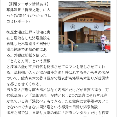
【割引クーポン情報あり】
草津温泉「御座之湯」に入
った(実際どうだったか？口
コミレポート)
御座之湯は江戸～明治に実
在し湯治をした浴場施設を
再建した木造造りの日帰り
温泉施設で湯畑の前にあ
る。外観は杉板を使った
「とんとん葺」という屋根
と漆喰の壁が江戸時代を彷彿させてロマンを感じさせてくれ
る、源頼朝が入った湯が御座之湯と呼ばれてる事からその名が
ついて、館内も木の香り豊かで脱衣所も浴場も木造りが昔風情
を感じさせてくれる、
男女別大浴場は露天風呂はなく内風呂だけだが泉質の違う「万
代鉱源泉」と「湯畑源泉」が隣どおし2つの湯舟にそれぞれ注
がれている為「湯比べ」もできる、ただ館内に食事処やカフェ
はないので大きな共同浴場という感覚の日帰り温泉施設
御座之湯では、日帰り入浴の他に「浴衣レンタル」だけも営業