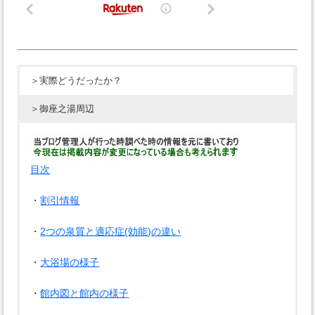
＞実際どうだったか？
＞御座之湯周辺
目次
・
割引情報
・
2つの泉質と適応症(効能)の違い
・
大浴場の様子
・
館内図と館内の様子