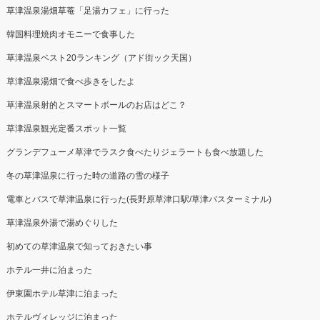
草津温泉湯畑草菴「足湯カフェ」に行った
韓国料理焼肉オモニーで食事した
草津温泉ベスト20ランキング（アド街ック天国）
草津温泉湯畑で食べ歩きをしたよ
草津温泉射的とスマートボールのお店はどこ？
草津温泉観光定番スポット一覧
グランデフューメ草津でラスク食べたりジェラートも食べ放題した
冬の草津温泉に行った時の道路の雪の様子
電車とバスで草津温泉に行った(長野原草津口駅/草津バスターミナル)
草津温泉外湯で湯めぐりした
初めての草津温泉で知っておきたい事
ホテル一井に泊まった
伊東園ホテル草津に泊まった
ホテルヴィレッジに泊まった