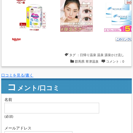
の宿高松
/
ホテルヴィレッジ
/
草津ナウリゾートホテル
/
綿
貫ペンション
/
湯畑の宿佳乃や
/
伊東園ホテル草津
観光■
草津温泉観光定番スポット一覧
/
チャツボミゴケ公
園
/
草津温泉スキー場(冬)と天狗山プレイゾーン(夏)
/
志賀
草津高原ルート
/
草津白根山登山道を歩いて湯釜
/
上州湯ノ
湖と百八十八観音
/
重監房資料館
/
白根神社
/
熱の湯で湯も
みショー
/
草津熱帯圏
/
光泉寺
/
草津温泉で射的とスマート
ボール
/
中沢ヴィレッジのアクテビティやアミューズメン
タグ ：
日帰り温泉
温泉
源泉かけ流し
ト
/
西の河原公園
/
天狗山展望リフト(天狗山カフェ)
/
バンジ
群馬県
草津温泉
コメント：0
ッブテング(草津温泉スキー場ジップライン)
日帰り温泉(共同浴場)■
草津温泉外湯で湯めぐり
/
白旗の
口コミを見る/書く
湯
/
千代の湯
/
地蔵の湯
/
こぶしの湯
/
睦の湯
/
躑躅の湯
/
関の
湯
/
凪の湯
/
煮川の湯
/
扇の湯
/
千歳の湯
/
巽の湯
/
コ
メント/口コミ
日帰り温泉(宿＆施設)■
御座の湯
/
西の河原露天風呂
/
テル
メテルメでプールと日帰り温泉
/
大滝の湯
/
草津ビッグバ
名前
ス
/
奈良屋
/
ホテルヴィレッジ
/
草津温泉望雲
食(湯畑周辺)■
草津温泉湯畑で食べ歩き
/
三國家
(蕎麦)/
月や
(蕎麦)/
上州麺処平野家
(蕎麦)/
そばきち
(蕎麦)
韓国料理焼肉
(必須)
オモニー
(焼肉)
らーめん壱番
(ラーメン)/
栄屋うどん店
(う
メールアドレス
どん)/
湯楽亭
(お好み焼き)/
グランデフューメ草津
(アイス