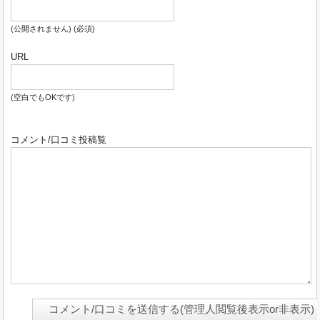
食べ放題)/
龍燕
(中華料理)/
足湯カフェ
(軽食喫茶)/
草津プリ
ン
(販売)/
月乃井
(ピザ&ケーキ&洋食)
(公開されません) (必須)
食(郊外)■
アルロドデンドロ
(イタリアンとジビエ)/
草津ナ
ウリゾートホテルバイキング
(食事のみ可)/
ホテルヴィレ
URL
ッジバイキング
(食事のみ可)/
ホテル櫻井バイキング
(宿泊
者のみ)/
草津白根レストハウス
(色々)
(空白でもOKです)
イベント■
白根神社夏まつり
情報～■
草津温泉に泊まりたいからふるさと納税は草津町
■
冬の草津温泉に行った時の道路の雪の様子
■
初めての草
コメント/口コミ投稿覧
津温泉で知っておきたい事
■
電車とバスで草津温泉に行っ
た(長野原草津口駅/草津バスターミナル)
■
草津温泉ベスト
20ランキング（アド街ック天国）