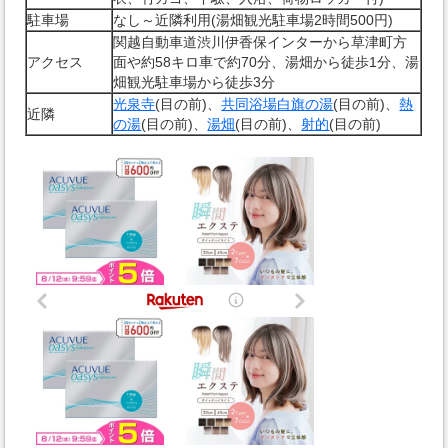
駐車場
なし～近隣利用(湯畑観光駐車場2時間500円)
関越自動車道渋川伊香保インターから草津町方
アクセス
面や約58キロ車で約70分、湯畑から徒歩1分、湯
畑観光駐車場から徒歩3分
光泉寺
(目の前)、
共同浴場白旗の湯
(目の前)、
熱
近隣
の湯
(目の前)、
湯畑
(目の前)、
射的
(目の前)