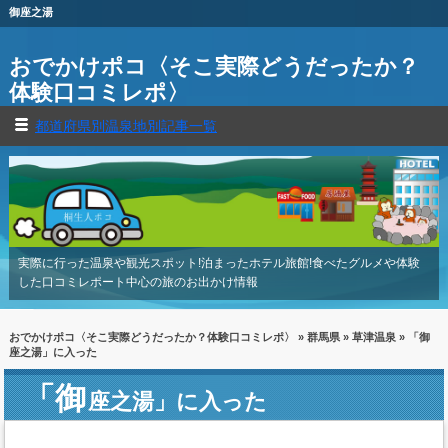
御座之湯
おでかけポコ〈そこ実際どうだったか？
体験口コミレポ〉
都道府県別温泉地別記事一覧
実際に行った温泉や観光スポット!泊まったホテル旅館!食べたグルメや体験
した口コミレポート中心の旅のお出かけ情報
おでかけポコ〈そこ実際どうだったか？体験口コミレポ〉
»
群馬県
»
草津温泉
» 「御
座之湯」に入った
「御
座之湯」に入った