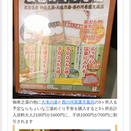
御座之湯の他に
大滝の湯
と
西の河原露天風呂
の3ヶ所入る
予定ならちょいな三湯めぐり手形を購入すると3ヶ所合計
入浴料大人2100円が1600円に、子供1000円が700円に割
引されます