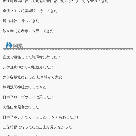
近江町市場に行って旬彩和食口福で海鮮ひつまぶしを食べてきた
金沢２１世紀美術館に行ってきた
尾山神社に行ってきた
妙立寺（忍者寺）へ行ってきた
静
岡県
直虎で混雑してた龍潭寺に行ったよ
井伊直虎ゆかりの地観光したよ
井伊谷城址に行った(駐車場から大変)
静岡浅間神社に行ってきた
日本平ロープウェイに乗ったよ
久能山東照宮に行った
日本平ホテルでカフェした(ランチもあったよ)
三保松原に行ったら富士山が見えなかった