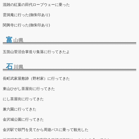
混雑の紅葉の田代ロープウェーに乗った
雲洞庵に行った(御朱印あり)
関興寺に行った(御朱印あり)
富
山県
五箇山菅沼合掌造り集落に行ってきたよ
石
川県
長町武家屋敷跡（野村家）に行ってきた
東山ひがし茶屋街に行ってきた
にし茶屋街に行ってきた
兼六園に行ってきた
金沢城公園に行ってきた
金沢駅で鼓門を見てから周遊バスに乗って観光した