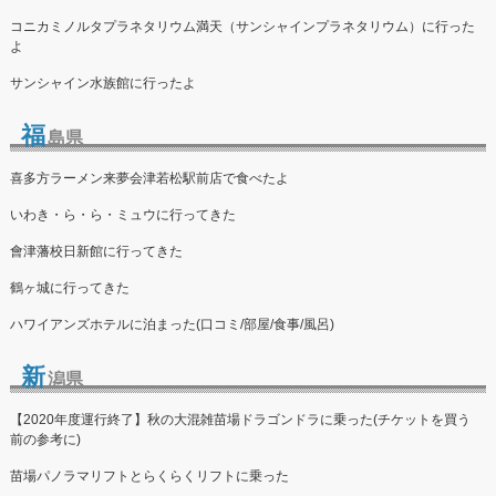
コニカミノルタプラネタリウム満天（サンシャインプラネタリウム）に行った
よ
サンシャイン水族館に行ったよ
福
島県
喜多方ラーメン来夢会津若松駅前店で食べたよ
いわき・ら・ら・ミュウに行ってきた
會津藩校日新館に行ってきた
鶴ヶ城に行ってきた
ハワイアンズホテルに泊まった(口コミ/部屋/食事/風呂)
新
潟県
【2020年度運行終了】秋の大混雑苗場ドラゴンドラに乗った(チケットを買う
前の参考に)
苗場パノラマリフトとらくらくリフトに乗った