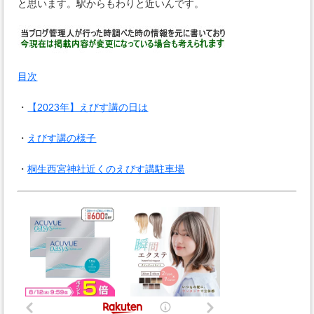
と思います。駅からもわりと近いんです。
目次
・
【2023年】えびす講の日は
・
えびす講の様子
・
桐生西宮神社近くのえびす講駐車場