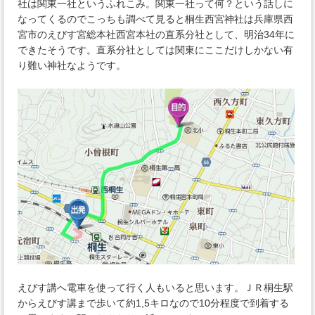
社は関東一社というふれこみ。関東一社って何？という話しに
なってくるのでこっちも調べて見ると桐生西宮神社は兵庫県西
宮市のえびす宮総本社西宮本社の直系分社として、明治34年に
できたそうです。直系分社としては関東にここだけしかない有
り難い神社なようです。
えびす講へ電車を使って行く人もいると思います。ＪＲ桐生駅
からえびす講まで歩いて約1,5キロなので10分程度で到着する