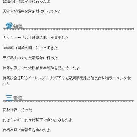
普通の日に臨済寺に行ったよ
天守台発掘中の駿府城に行ってきた
愛
知県
カクキュー「八丁味噌の郷」を見学した
岡崎城（岡崎公園）に行ってきた
三河武士のやかた家康館に行った
長篠の戦いでの織田信長本陣跡を見に行ったよ
長篠設楽原PA(パーキングエリア)下りで家康鯛天丼と信長赤味噌ラーメンを食
べた
三
重県
伊勢神宮に行った
おはらい町・おかげ横丁で食べ歩きしたよ
赤福本店で赤福餅を食べたよ