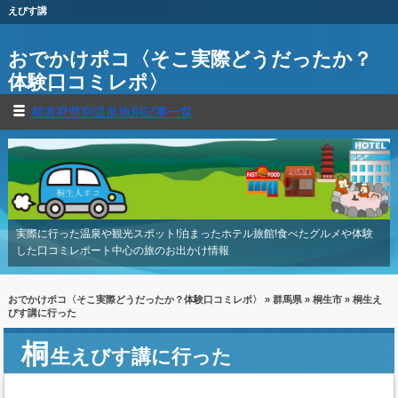
えびす講
おでかけポコ〈そこ実際どうだったか？
体験口コミレポ〉
都道府県別温泉地別記事一覧
実際に行った温泉や観光スポット!泊まったホテル旅館!食べたグルメや体験
した口コミレポート中心の旅のお出かけ情報
おでかけポコ〈そこ実際どうだったか？体験口コミレポ〉
»
群馬県
»
桐生市
» 桐生え
びす講に行った
桐
生えびす講に行った