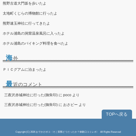
熊野古道大門坂を歩いたよ
太地町くじらの博物館に行ったよ
熊野速玉神社に行ってきたよ
ホテル浦島の洞窟温泉風呂に入ったよ
ホテル浦島のバイキング料理を食べたよ
海
外
ＰＩＣグアムに泊まったよ
最
近のコメント
三夜沢赤城神社に行った(御朱印)
に
poco
より
三夜沢赤城神社に行った(御朱印)
に
おさピー
より
TOPへ戻る
Copyright (C) 2026
おでかけポコ〈そこ実際どうだったか？体験口コミレポ〉
All Rights Reserved