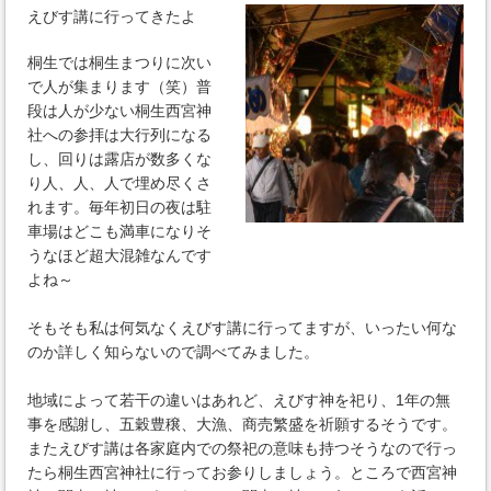
えびす講に行ってきたよ
桐生では桐生まつりに次い
で人が集まります（笑）普
段は人が少ない桐生西宮神
社への参拝は大行列になる
し、回りは露店が数多くな
り人、人、人で埋め尽くさ
れます。毎年初日の夜は駐
車場はどこも満車になりそ
うなほど超大混雑なんです
よね～
そもそも私は何気なくえびす講に行ってますが、いったい何な
のか詳しく知らないので調べてみました。
地域によって若干の違いはあれど、えびす神を祀り、1年の無
事を感謝し、五穀豊穣、大漁、商売繁盛を祈願するそうです。
またえびす講は各家庭内での祭祀の意味も持つそうなので行っ
たら桐生西宮神社に行ってお参りしましょう。ところで西宮神