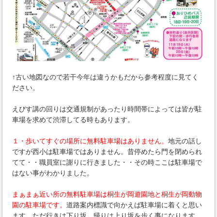
↑古い地図なので若干今年は違うかもだから参考程度に見てく
ださい。
えびす講の回りは交通規制があったり時間帯によっては皆が駐
車場を求めて渋滞してる時もあります。
１・歩いてすぐの場所に無料駐車場はありません。
地元の話し
ですが西小は駐車場ではありません。昔停めたら門を閉められ
てて・・職員室に謝りに行きました・・その時ここは駐車場で
はない事がわかりました。
まぁまぁ近い所の無料駐車場は桐生が岡遊園地と桐生が岡動物
園の駐車場です。
道路案内標識で向かえば駐車場に着くと思い
ます。ただ行きは下り坂、帰りは上り坂を歩く事になります。