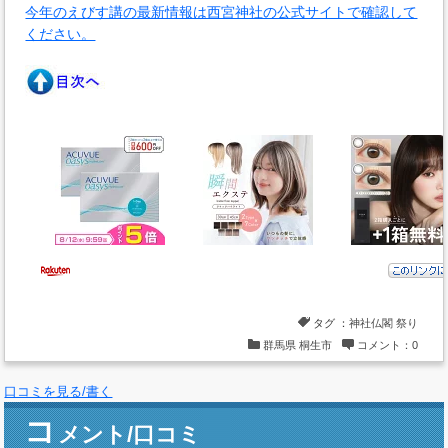
今年のえびす講の最新情報は西宮神社の公式サイトで確認して
ください。
タグ ：
神社仏閣
祭り
群馬県
桐生市
コメント：0
口コミを見る/書く
コ
メント/口コミ