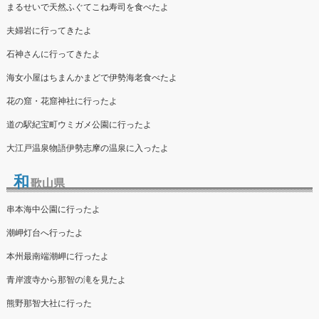
まるせいで天然ふぐてこね寿司を食べたよ
夫婦岩に行ってきたよ
石神さんに行ってきたよ
海女小屋はちまんかまどで伊勢海老食べたよ
花の窟・花窟神社に行ったよ
道の駅紀宝町ウミガメ公園に行ったよ
大江戸温泉物語伊勢志摩の温泉に入ったよ
和
歌山県
串本海中公園に行ったよ
潮岬灯台へ行ったよ
本州最南端潮岬に行ったよ
青岸渡寺から那智の滝を見たよ
熊野那智大社に行った