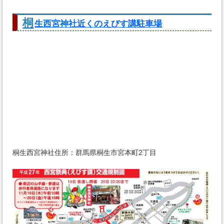
桐
生西宮神社近くのえびす講駐車場
桐生西宮神社住所：群馬県桐生市宮本町2丁目