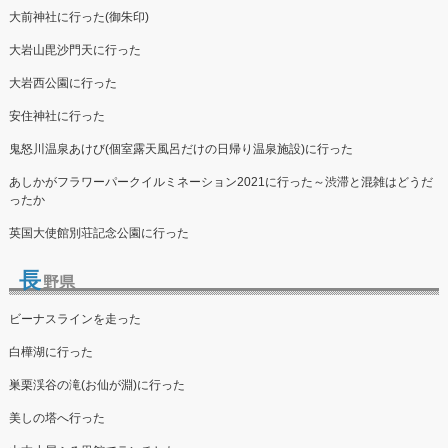
大前神社に行った(御朱印)
大岩山毘沙門天に行った
大岩西公園に行った
安住神社に行った
鬼怒川温泉あけび(個室露天風呂だけの日帰り温泉施設)に行った
あしかがフラワーパークイルミネーション2021に行った～渋滞と混雑はどうだ
ったか
英国大使館別荘記念公園に行った
長
野県
ビーナスラインを走った
白樺湖に行った
巣栗渓谷の滝(お仙が淵)に行った
美しの塔へ行った