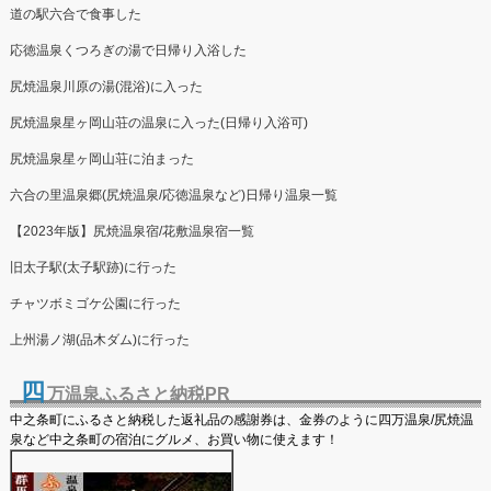
道の駅六合で食事した
応徳温泉くつろぎの湯で日帰り入浴した
尻焼温泉川原の湯(混浴)に入った
尻焼温泉星ヶ岡山荘の温泉に入った(日帰り入浴可)
尻焼温泉星ヶ岡山荘に泊まった
六合の里温泉郷(尻焼温泉/応徳温泉など)日帰り温泉一覧
【2023年版】尻焼温泉宿/花敷温泉宿一覧
旧太子駅(太子駅跡)に行った
チャツボミゴケ公園に行った
上州湯ノ湖(品木ダム)に行った
四
万温泉ふるさと納税PR
中之条町にふるさと納税した返礼品の感謝券は、金券のように四万温泉/尻焼温
泉など中之条町の宿泊にグルメ、お買い物に使えます！