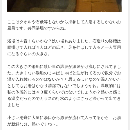
ここはタオルや石鹸等もないから持参して入浴するしかないお
風呂です。共同浴場ですからね。
浴場は４畳くらいかな？洗い場もありました。石造りの浴槽は
腰掛けて入れば４人ほどの広さ、足を伸ばして入ると一人専用
になるぐらいの大きさ。
この大きさの湯船に凄い量の温泉が源泉かけ流しにされてまし
た。大きくない湯船のじゃばじゃばと注がれてるので数分でお
湯が入れ替わるのではないか？と思えるほどなので混んでいた
としてもお湯はかなり清潔ではないでしょうかね。温度的には
私の体感的には４３度くらいではないでしょうか？熱いと感じ
る温度だったのでカラスの行水のようにさっと浸かって出てき
ました
小さい湯舟に大量に湯口から源泉が流れて入ってるから、お湯
が新鮮な分、熱いですね～。