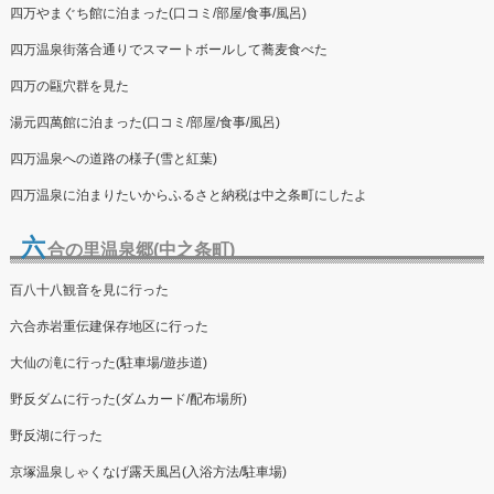
四万やまぐち館に泊まった(口コミ/部屋/食事/風呂)
四万温泉街落合通りでスマートボールして蕎麦食べた
四万の甌穴群を見た
湯元四萬館に泊まった(口コミ/部屋/食事/風呂)
四万温泉への道路の様子(雪と紅葉)
四万温泉に泊まりたいからふるさと納税は中之条町にしたよ
六
合の里温泉郷(中之条町)
百八十八観音を見に行った
六合赤岩重伝建保存地区に行った
大仙の滝に行った(駐車場/遊歩道)
野反ダムに行った(ダムカード/配布場所)
野反湖に行った
京塚温泉しゃくなげ露天風呂(入浴方法/駐車場)