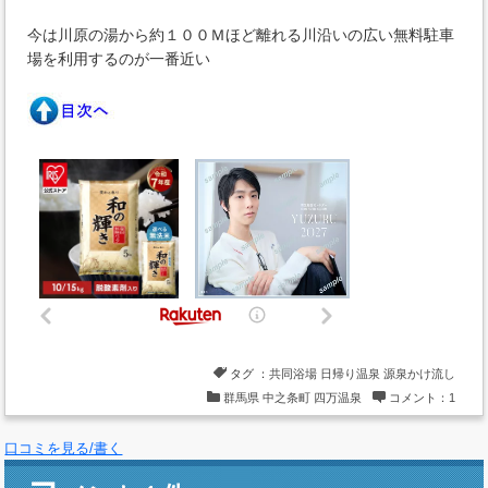
今は川原の湯から約１００Ｍほど離れる川沿いの広い無料駐車
場を利用するのが一番近い
タグ ：
共同浴場
日帰り温泉
源泉かけ流し
群馬県
中之条町
四万温泉
コメント：1
口コミを見る/書く