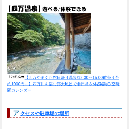
【四万やまぐち館日帰り温泉/12:00～15:00前売り予
約1000円～】四万川を臨む露天風呂で非日常を体感/詳細/空時
間カレンダー
ア
クセスや駐車場の場所