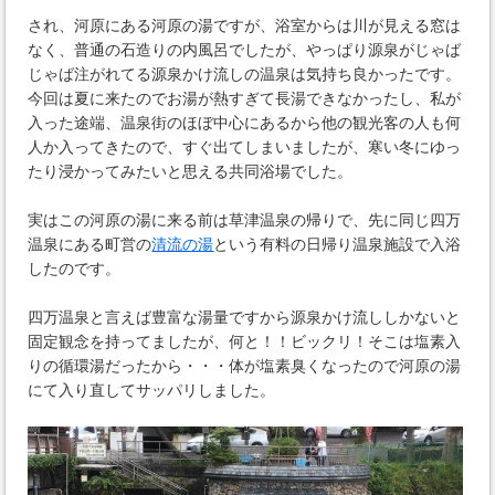
され、河原にある河原の湯ですが、浴室からは川が見える窓は
なく、普通の石造りの内風呂でしたが、やっぱり源泉がじゃば
じゃば注がれてる源泉かけ流しの温泉は気持ち良かったです。
今回は夏に来たのでお湯が熱すぎて長湯できなかったし、私が
入った途端、温泉街のほぼ中心にあるから他の観光客の人も何
人か入ってきたので、すぐ出てしまいましたが、寒い冬にゆっ
たり浸かってみたいと思える共同浴場でした。
実はこの河原の湯に来る前は草津温泉の帰りで、先に同じ四万
温泉にある町営の
清流の湯
という有料の日帰り温泉施設で入浴
したのです。
四万温泉と言えば豊富な湯量ですから源泉かけ流ししかないと
固定観念を持ってましたが、何と！！ビックリ！そこは塩素入
りの循環湯だったから・・・体が塩素臭くなったので河原の湯
にて入り直してサッパリしました。