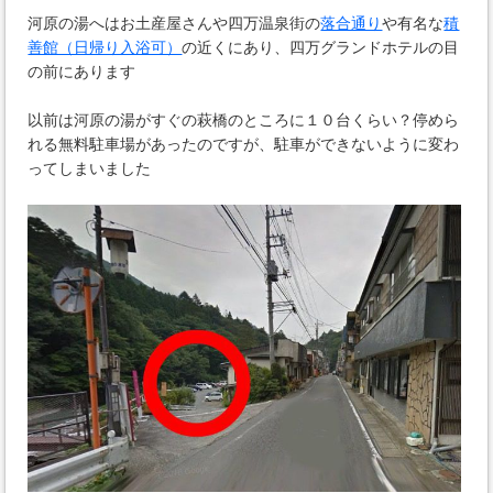
河原の湯へはお土産屋さんや四万温泉街の
落合通り
や有名な
積
善館（日帰り入浴可）
の近くにあり、四万グランドホテルの目
の前にあります
以前は河原の湯がすぐの萩橋のところに１０台くらい？停めら
れる無料駐車場があったのですが、駐車ができないように変わ
ってしまいました