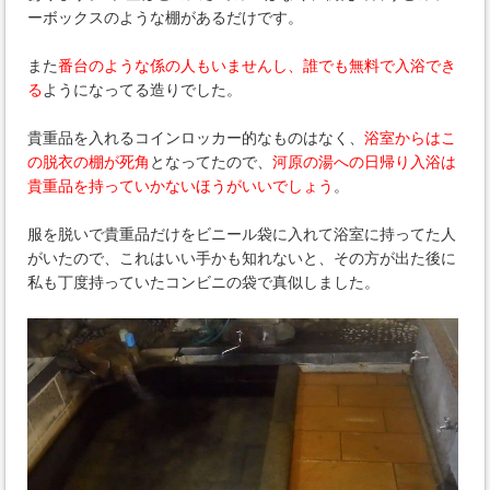
ーボックスのような棚があるだけです。
また
番台のような係の人もいませんし、誰でも無料で入浴でき
る
ようになってる造りでした。
貴重品を入れるコインロッカー的なものはなく、
浴室からはこ
の脱衣の棚が死角
となってたので、
河原の湯への日帰り入浴は
貴重品を持っていかないほうがいいでしょう
。
服を脱いで貴重品だけをビニール袋に入れて浴室に持ってた人
がいたので、これはいい手かも知れないと、その方が出た後に
私も丁度持っていたコンビニの袋で真似しました。