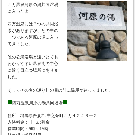
四万温泉河原の湯共同浴場
に入ったよ
四万温泉には３つの共同浴
場がありますが、その中の
一つである河原の湯に入っ
てきました。
他の公衆浴場と違いとても
わかりやすい温泉街の中心
に近く目立つ場所にありま
した。
そしてその名の通り川の目の前に湯屋が建ってました。
四万温泉河原の湯共同浴場
住所：群馬県吾妻郡 中之条町四万４２２８ー２
入浴料金：寸志の募金
営業時間：9時～15時