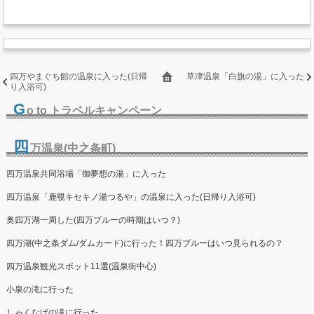
四万やまぐち館の温泉に入った(日帰
草津温泉「白旗の湯」に入った
り入浴可)
G
o to トラベルキャンペーン
四
万温泉(中之条町)
四万温泉共同浴場「御夢想の湯」に入った
四万温泉「鹿覗キセキノ湯つるや」の温泉に入った(日帰り入浴可)
奥四万湖一周した(四万ブルーの時期はいつ？)
四万湖(中之条ダム/ダムカード)に行った！四万ブルーはいつ見られるの？
四万温泉観光スポット11選(温泉街中心)
小泉の滝に行った
しゃくなげの滝に行った