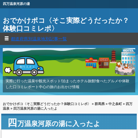
四万温泉河原の湯
おでかけポコ〈そこ実際どうだったか？
体験口コミレポ〉
都道府県別温泉地別記事一覧
実際に行った温泉や観光スポット!泊まったホテル旅館!食べたグルメや体験
した口コミレポート中心の旅のお出かけ情報
おでかけポコ〈そこ実際どうだったか？体験口コミレポ〉
»
群馬県
»
中之条町
»
四万
温泉
» 四万温泉河原の湯に入ったよ
四
万温泉河原の湯に入ったよ