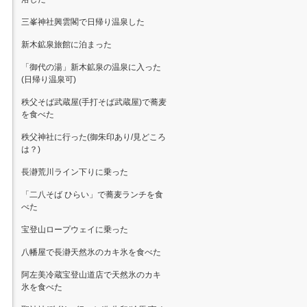
三峯神社興雲閣で日帰り温泉した
新木鉱泉旅館に泊まった
「御代の湯」新木鉱泉の温泉に入った
(日帰り温泉可)
秩父そば武蔵屋(手打そば武蔵屋)で蕎麦
を食べた
秩父神社に行った(御朱印あり/見どころ
は？)
長瀞荒川ライン下りに乗った
「二八そば ひらい」で蕎麦ランチを食
べた
宝登山ロープウェイに乗った
八幡屋で長瀞天然氷のカキ氷を食べた
阿左美冷蔵宝登山道店で天然氷のカキ
氷を食べた