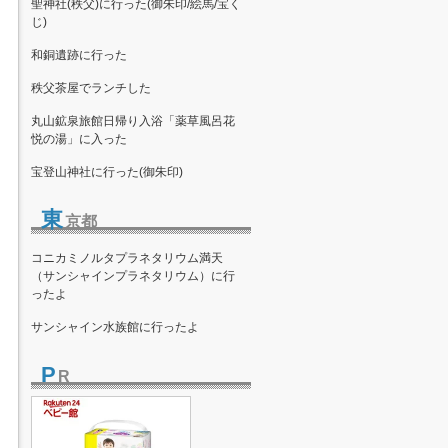
聖神社(秩父)に行った(御朱印/絵馬/宝く
じ)
和銅遺跡に行った
秩父茶屋でランチした
丸山鉱泉旅館日帰り入浴「薬草風呂花
悦の湯」に入った
宝登山神社に行った(御朱印)
東
京都
コニカミノルタプラネタリウム満天
（サンシャインプラネタリウム）に行
ったよ
サンシャイン水族館に行ったよ
P
R