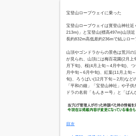
宝登山ロープウェイに乗った
宝登山ロープウェイは寳登山神社近
213m)」と宝登山(標高497m)山頂
長約832m高低差約236mで結ぶロ
山頂やゴンドラからの景色は荒川の
が見られ、山頂には梅百花園(2月上旬
月下旬)、桜(4月上旬～4月中旬)、つ
月中旬～6月中旬)、紅葉(11月上旬～
旬)、ろうばい(12月下旬～2月)な
「平和の鐘」「宝登山神社」や子供
ドラの名前「もんきー号」と「ばん
目次