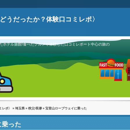
どうだったか？体験口コミレポ〉
たホテル旅館!食べたグルメや体験した口コミレポート中心の旅の
ミレポ〉
»
埼玉県
»
秩父/長瀞
» 宝登山ロープウェイに乗った
に乗った