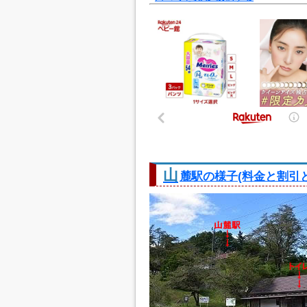
山
麓駅の様子(料金と割引と