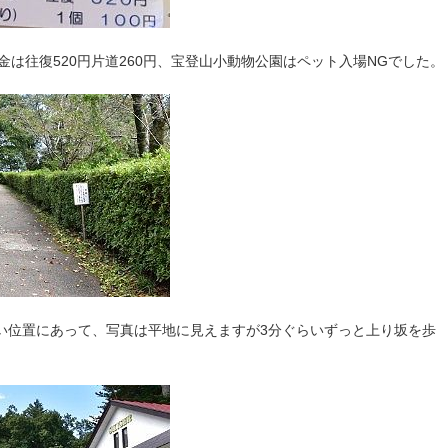
金は往復520円片道260円、宝登山小動物公園はペット入場NGでした。
い位置にあって、写真は平地に見えますが3分ぐらいずっと上り坂を歩