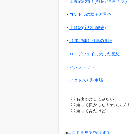
・
山麓駅の様子(料金と割引と犬)
・
ゴンドラの様子と景色
・
山頂駅(宝登山観光)
・
【2023年】紅葉の見頃
・
ロープウェイに乗った感想
・
パンフレット
・
アクセスと駐車場
お出かけしてみたい
乗って良かった！オススメ！
乗ってみたけど・・・
■
口コミを見る/投稿する