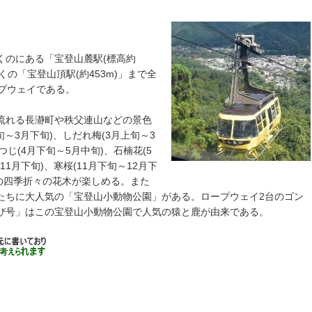
くのにある「宝登山麓駅(標高約
近くの「宝登山頂駅(約453m)」まで全
ープウェイである。
流れる長瀞町や秩父連山などの景色
～3月下旬)、しだれ梅(3月上旬～3
つじ(4月下旬～5月中旬)、石楠花(5
11月下旬)、寒桜(11月下旬～12月下
どの四季折々の花木が楽しめる。また
たちに大人気の「宝登山小動物公園」がある。ロープウェイ2台のゴン
び号」はこの宝登山小動物公園で人気の猿と鹿が由来である。