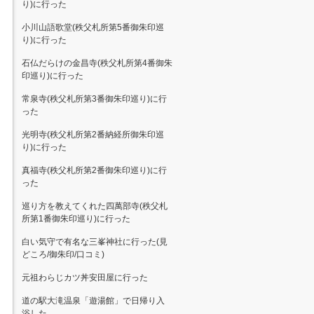
り)に行った
小川山語歌堂(秩父札所第5番御朱印巡
り)に行った
石仏だらけの金昌寺(秩父札所第4番御朱
印巡り)に行った
常泉寺(秩父札所第3番御朱印巡り)に行
った
光明寺(秩父札所第2番納経所御朱印巡
り)に行った
真福寺(秩父札所第2番御朱印巡り)に行
った
巡り方を教えてくれた四萬部寺(秩父札
所第1番御朱印巡り)に行った
白い気守で有名な三峯神社に行った(見
どころ/御朱印/口コミ)
元祖わらじカツ丼安田屋に行った
道の駅大滝温泉「遊湯館」で日帰り入
浴した