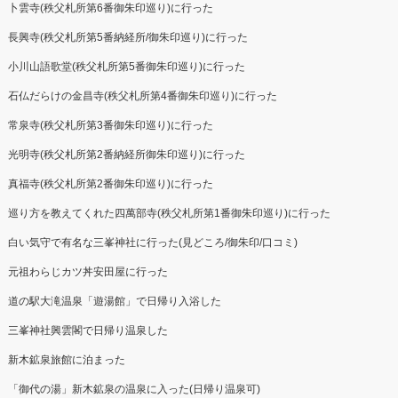
卜雲寺(秩父札所第6番御朱印巡り)に行った
長興寺(秩父札所第5番納経所/御朱印巡り)に行った
小川山語歌堂(秩父札所第5番御朱印巡り)に行った
石仏だらけの金昌寺(秩父札所第4番御朱印巡り)に行った
常泉寺(秩父札所第3番御朱印巡り)に行った
光明寺(秩父札所第2番納経所御朱印巡り)に行った
真福寺(秩父札所第2番御朱印巡り)に行った
巡り方を教えてくれた四萬部寺(秩父札所第1番御朱印巡り)に行った
白い気守で有名な三峯神社に行った(見どころ/御朱印/口コミ)
元祖わらじカツ丼安田屋に行った
道の駅大滝温泉「遊湯館」で日帰り入浴した
三峯神社興雲閣で日帰り温泉した
新木鉱泉旅館に泊まった
「御代の湯」新木鉱泉の温泉に入った(日帰り温泉可)