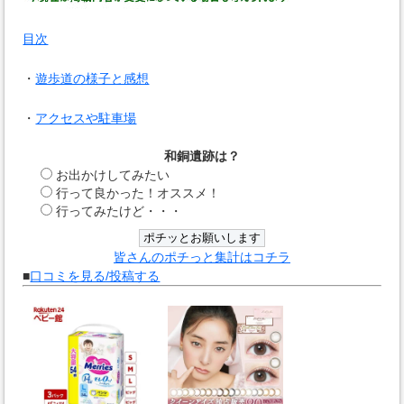
目次
・
遊歩道の様子と感想
・
アクセスや駐車場
和銅遺跡は？
お出かけしてみたい
行って良かった！オススメ！
行ってみたけど・・・
皆さんのポチっと集計はコチラ
■
口コミを見る/投稿する