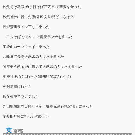
秩父そば武蔵屋(手打そば武蔵屋)で蕎麦を食べた
秩父神社に行った(御朱印あり/見どころは？)
長瀞荒川ライン下りに乗った
「二八そば ひらい」で蕎麦ランチを食べた
宝登山ロープウェイに乗った
八幡屋で長瀞天然氷のカキ氷を食べた
阿左美冷蔵宝登山道店で天然氷のカキ氷を食べた
聖神社(秩父)に行った(御朱印/絵馬/宝くじ)
和銅遺跡に行った
秩父茶屋でランチした
丸山鉱泉旅館日帰り入浴「薬草風呂花悦の湯」に入った
宝登山神社に行った(御朱印)
東
京都