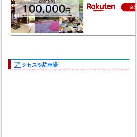
楽
ア
クセスや駐車場