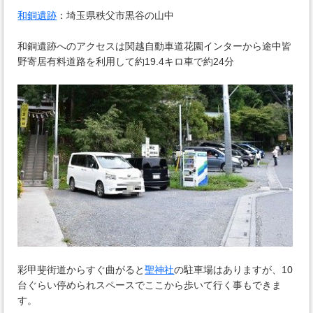
和銅遺跡
：埼玉県秩父市黒谷の山中
和銅遺跡へのアクセスは関越自動車道花園インターから途中皆
野寄居有料道路を利用して約19.4キロ車で約24分
彩甲斐街道からすぐ曲がると
聖神社
の駐車場はありますが、10
台ぐらい停められスペースでここから歩いて行く事もできま
す。