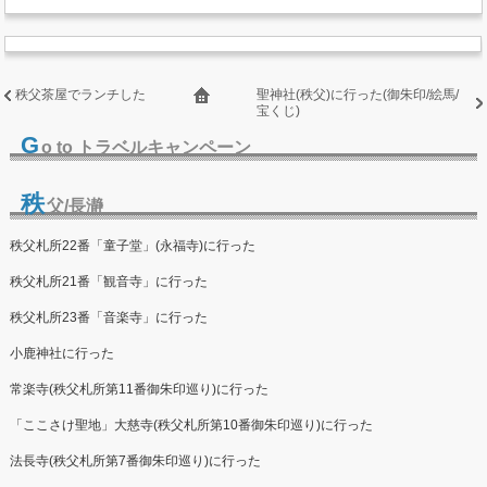
秩父茶屋でランチした
聖神社(秩父)に行った(御朱印/絵馬/
宝くじ)
G
o to トラベルキャンペーン
秩
父/長瀞
秩父札所22番「童子堂」(永福寺)に行った
秩父札所21番「観音寺」に行った
秩父札所23番「音楽寺」に行った
小鹿神社に行った
常楽寺(秩父札所第11番御朱印巡り)に行った
「ここさけ聖地」大慈寺(秩父札所第10番御朱印巡り)に行った
法長寺(秩父札所第7番御朱印巡り)に行った