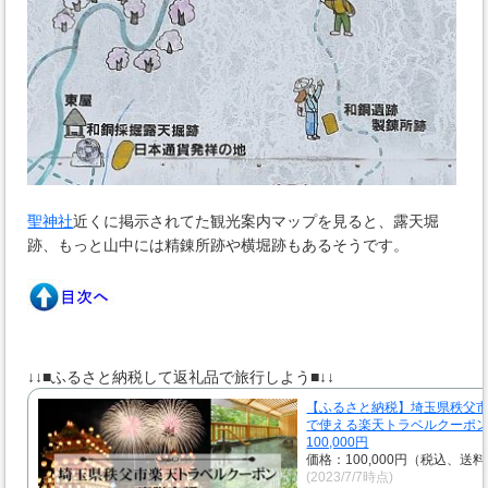
聖神社
近くに掲示されてた観光案内マップを見ると、露天堀
跡、もっと山中には精錬所跡や横堀跡もあるそうです。
↓↓■ふるさと納税して返礼品で旅行しよう■↓↓
【ふるさと納税】埼玉県秩父
で使える楽天トラベルクーポン
100,000円
価格：100,000円（税込、送料
(2023/7/7時点)