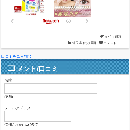
タグ ：
遺跡
埼玉県
秩父/長瀞
コメント：0
口コミを見る/書く
コ
メント/口コミ
名前
(必須)
メールアドレス
(公開されません) (必須)