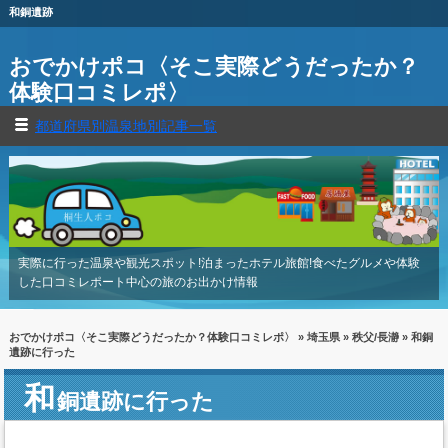
和銅遺跡
おでかけポコ〈そこ実際どうだったか？
体験口コミレポ〉
都道府県別温泉地別記事一覧
実際に行った温泉や観光スポット!泊まったホテル旅館!食べたグルメや体験
した口コミレポート中心の旅のお出かけ情報
おでかけポコ〈そこ実際どうだったか？体験口コミレポ〉
»
埼玉県
»
秩父/長瀞
» 和銅
遺跡に行った
和
銅遺跡に行った