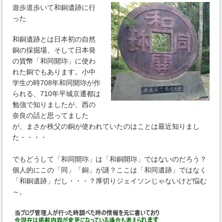
遊歩道歩いて和銅遺跡に行
った
和銅遺跡とは日本初の自然
銅の採掘場、そして日本発
の貨幣「和同開珎」に使わ
れた銅でもあります。小中
学生の時708年和同開珎が作
られる、710年平城京遷都は
勉強で知りましたが、西の
奈良の話と思ってました
が、まさか秩父の銅が使われていたのはことは最近知りまし
た・・・・
でもどうして「和同開珎」は「和銅開珎」ではないのだろう？
個人的にこの「同」「銅」が謎？ここは「和同遺跡」ではなく
「和銅遺跡」だし・・・？厚切りジェイソンじゃないけど悩む
～。