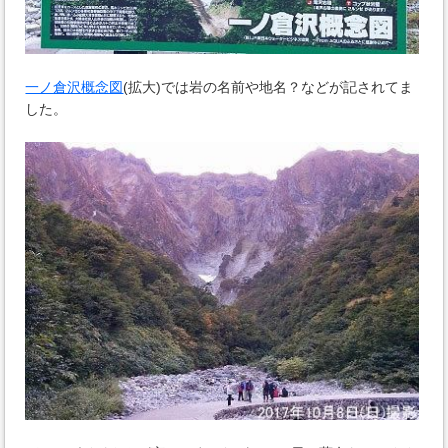
一ノ倉沢概念図
(拡大)では岩の名前や地名？などが記されてま
した。