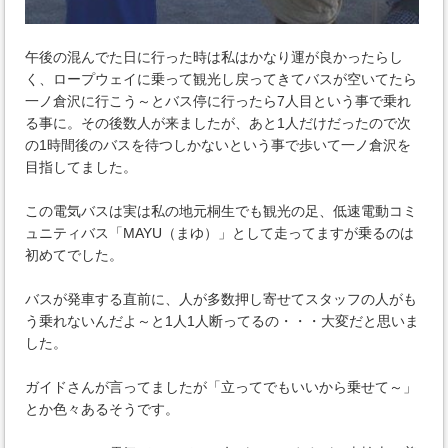
午後の混んでた日に行った時は私はかなり運が良かったらし
く、ロープウェイに乗って観光し戻ってきてバスが空いてたら
一ノ倉沢に行こう～とバス停に行ったら7人目という事で乗れ
る事に。その後数人が来ましたが、あと1人だけだったので次
の1時間後のバスを待つしかないという事で歩いて一ノ倉沢を
目指してました。
この電気バスは実は私の地元桐生でも観光の足、低速電動コミ
ュニティバス「MAYU（まゆ）」として走ってますが乗るのは
初めてでした。
バスが発車する直前に、人が多数押し寄せてスタッフの人がも
う乗れないんだよ～と1人1人断ってるの・・・大変だと思いま
した。
ガイドさんが言ってましたが「立ってでもいいから乗せて～」
とか色々あるそうです。