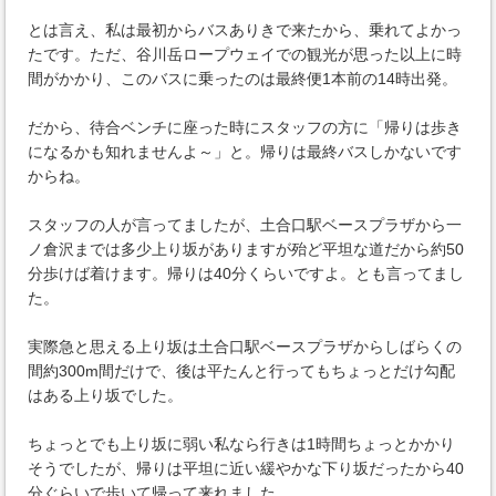
とは言え、私は最初からバスありきで来たから、乗れてよかっ
たです。ただ、谷川岳ロープウェイでの観光が思った以上に時
間がかかり、このバスに乗ったのは最終便1本前の14時出発。
だから、待合ベンチに座った時にスタッフの方に「帰りは歩き
になるかも知れませんよ～」と。帰りは最終バスしかないです
からね。
スタッフの人が言ってましたが、土合口駅ベースプラザから一
ノ倉沢までは多少上り坂がありますが殆ど平坦な道だから約50
分歩けば着けます。帰りは40分くらいですよ。とも言ってまし
た。
実際急と思える上り坂は土合口駅ベースプラザからしばらくの
間約300m間だけで、後は平たんと行ってもちょっとだけ勾配
はある上り坂でした。
ちょっとでも上り坂に弱い私なら行きは1時間ちょっとかかり
そうでしたが、帰りは平坦に近い緩やかな下り坂だったから40
分ぐらいで歩いて帰って来れました。