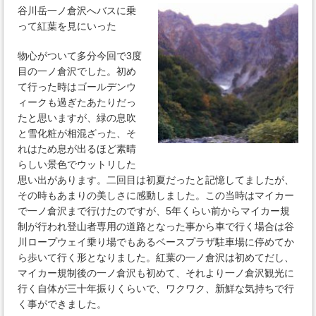
谷川岳一ノ倉沢へバスに乗
って紅葉を見にいった
物心がついて多分今回で3度
目の一ノ倉沢でした。初め
て行った時はゴールデンウ
ィークも過ぎたあたりだっ
たと思いますが、緑の息吹
と雪化粧が相混ざった、そ
れはため息が出るほど素晴
らしい景色でウットリした
思い出があります。二回目は初夏だったと記憶してましたが、
その時もあまりの美しさに感動しました。この当時はマイカー
で一ノ倉沢まで行けたのですが、5年くらい前からマイカー規
制が行われ登山者専用の道路となった事から車で行く場合は谷
川ロープウェイ乗り場でもあるベースプラザ駐車場に停めてか
ら歩いて行く形となりました。紅葉の一ノ倉沢は初めてだし、
マイカー規制後の一ノ倉沢も初めて、それより一ノ倉沢観光に
行く自体が三十年振りくらいで、ワクワク、新鮮な気持ちで行
く事ができました。