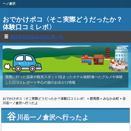
一ノ倉沢
おでかけポコ〈そこ実際どうだったか？
体験口コミレポ〉
都道府県別温泉地別記事一覧
実際に行った温泉や観光スポット!泊まったホテル旅館!食べたグルメや体験
した口コミレポート中心の旅のお出かけ情報
おでかけポコ〈そこ実際どうだったか？体験口コミレポ〉
»
群馬県
»
みなかみ町
» 谷
川岳一ノ倉沢へ行ったよ
谷
川岳一ノ倉沢へ行ったよ