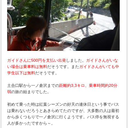
ガイドさんに500円を支払い出発
しました。
ガイドさんがいな
い場合は乗車料は無料
だそうです。また
ガイドさんがいても中
学生以下は無料
だそうです。
土合口駅から一ノ倉沢までの
距離約3,3キロ、乗車時間約20分
弱
の旅の始まりでした。
初めて乗った時は紅葉シーズンの好天の連休日という事でバス
は乗れないだろうとあきらめてたのですが、大多数の人は最初
から歩くつもりで一ノ倉沢に行くようです。バス停を無視する
人が多かったですから～。