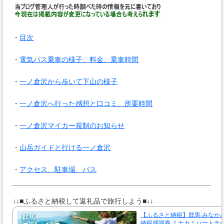
・
目次
・
電気バス乗車の様子、料金、乗車時間
・
一ノ倉沢から歩いて下山の様子
・
一ノ倉沢へ行った感想と口コミ、所要時間
・
一ノ倉沢マイカー規制のお知らせ
・
山岳ガイドと行ける一ノ倉沢
・
アクセス、駐車場、バス
↓↓■ふるさと納税して返礼品で旅行しよう■↓↓
【ふるさと納税】群馬 みなか
納税感謝券 ミナカミハートチケッ