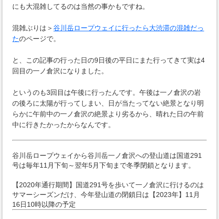
にも大混雑してるのは当然の事かもですね。
混雑ぶりは＞
谷川岳ロープウェイに行ったら大渋滞の混雑だっ
た
のページで。
と、この記事の行った日の9日後の平日にまた行ってきて実は4
回目の一ノ倉沢になりました。
というのも3回目は午後に行ったんです。午後は一ノ倉沢の岩
の後ろに太陽が行ってしまい、日が当たってない絶景となり明
らかに午前中の一ノ倉沢の絶景より劣るから、晴れた日の午前
中に行きたかったからなんです。
谷川岳ロープウェイから谷川岳一ノ倉沢への登山道は国道291
号は毎年11月下旬～翌年5月下旬まで冬季閉鎖となります。
【2020年通行期間】国道291号を歩いて一ノ倉沢に行けるのは
サマーシーズンだけ、今年登山道の閉鎖日は【2023年】11月
16日10時以降の予定