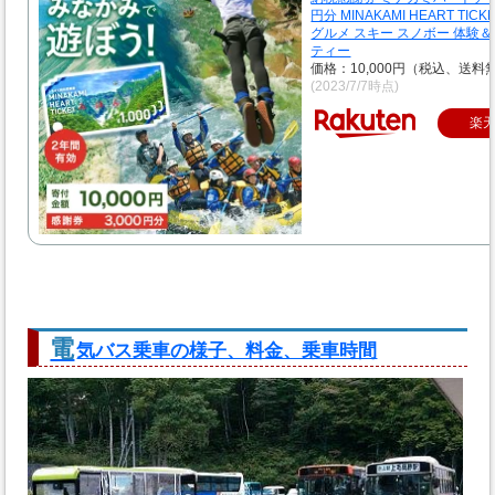
円分 MINAKAMI HEART TIC
グルメ スキー スノボー 体験
ティー
価格：10,000円（税込、送料無
(2023/7/7時点)
楽
電
気バス乗車の様子、料金、乗車時間