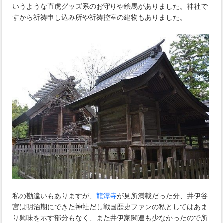
いうような直虎グッズ系のお守りや絵馬がありました。神社で
すから祈祷申し込み所や祈祷控室の建物もありました。
私の勘違いもありますが、
龍潭寺
が見所満載だった分、井伊谷
宮は明治期にできた神社だし戦国歴史ファンの私としてはあま
り興味を示す部分もなく、また井伊家関連も少なかったので所