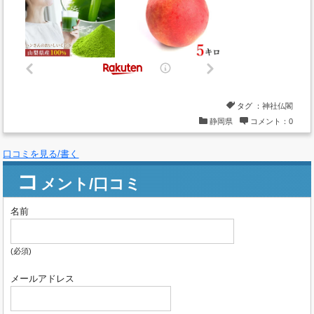
タグ ：
神社仏閣
静岡県
コメント：0
口コミを見る/書く
コ
メント/口コミ
名前
(必須)
メールアドレス