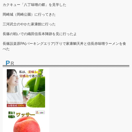
カクキュー「八丁味噌の郷」を見学した
岡崎城（岡崎公園）に行ってきた
三河武士のやかた家康館に行った
長篠の戦いでの織田信長本陣跡を見に行ったよ
長篠設楽原PA(パーキングエリア)下りで家康鯛天丼と信長赤味噌ラーメンを食
べた
P
R