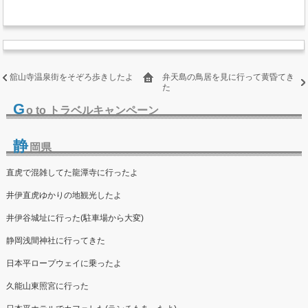
舘山寺温泉街をそぞろ歩きしたよ
弁天島の鳥居を見に行って黄昏てき
た
G
o to トラベルキャンペーン
静
岡県
直虎で混雑してた龍潭寺に行ったよ
井伊直虎ゆかりの地観光したよ
井伊谷城址に行った(駐車場から大変)
静岡浅間神社に行ってきた
日本平ロープウェイに乗ったよ
久能山東照宮に行った