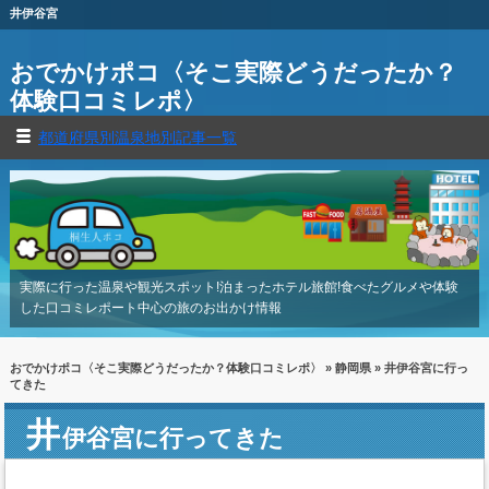
井伊谷宮
おでかけポコ〈そこ実際どうだったか？
体験口コミレポ〉
都道府県別温泉地別記事一覧
実際に行った温泉や観光スポット!泊まったホテル旅館!食べたグルメや体験
した口コミレポート中心の旅のお出かけ情報
おでかけポコ〈そこ実際どうだったか？体験口コミレポ〉
»
静岡県
» 井伊谷宮に行っ
てきた
井
伊谷宮に行ってきた