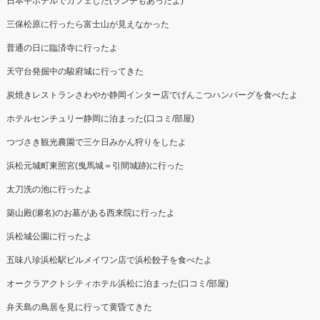
日本平ホテルでカフェした(ランチもあったよ)
三保松原に行ったら富士山が見えなかった
普通の日に臨済寺に行ったよ
天守台発掘中の駿府城に行ってきた
炭焼きレストランさわやか静岡インター店でげんこつハンバーグを食べたよ
ホテルセンチュリー静岡に泊まった(口コミ/部屋)
つづさき観光農園で三ケ日みかん狩りをしたよ
浜松元城町東照宮(曳馬城＝引間城跡)に行った
太刀洗の池に行ったよ
築山殿(瀬名)のお墓がある西来院に行ったよ
浜松城公園に行ったよ
五味八珍浜松駅ビルメイワン店で浜松餃子を食べたよ
オークラアクトシティホテル浜松に泊まった(口コミ/部屋)
弁天島の鳥居を見に行って黄昏てきた