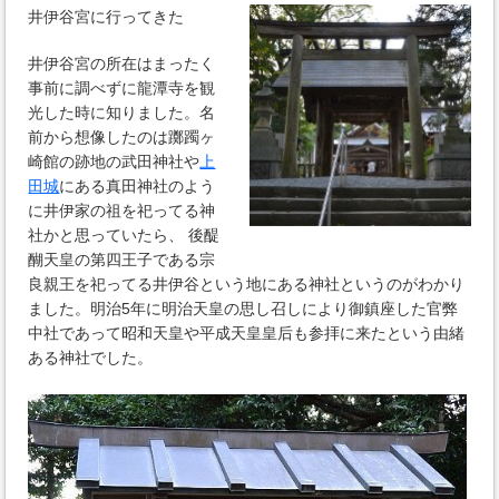
井伊谷宮に行ってきた
井伊谷宮の所在はまったく
事前に調べずに龍潭寺を観
光した時に知りました。名
前から想像したのは躑躅ヶ
崎館の跡地の武田神社や
上
田城
にある真田神社のよう
に井伊家の祖を祀ってる神
社かと思っていたら、 後醍
醐天皇の第四王子である宗
良親王を祀ってる井伊谷という地にある神社というのがわかり
ました。明治5年に明治天皇の思し召しにより御鎮座した官弊
中社であって昭和天皇や平成天皇皇后も参拝に来たという由緒
ある神社でした。