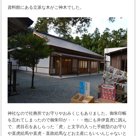
資料館にある立派な木がご神木でした。
神社なので社務所でお守りやおみくじもありました。御朱印帳
を忘れてしまったので御朱印が・・・・他にも井伊直虎に因ん
で、虎目石をあしらった「虎」と文字の入った手鏡型のお守り
や直虎絵馬や直虎・直政絵馬などお土産にもいいんじゃないと