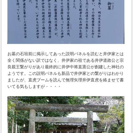
お墓の石垣前に掲示してあった説明パネルを読むと井伊家とは
全く関係がない訳ではなく、井伊家の祖である井伊道政公と宗
良親王繋がりがあり最終的に井伊中将直憲公が創建した神社の
ようです。この説明パネルも新品で井伊家との繋がりはわかり
ましたが、直虎ブームを読んで無理矢理井伊直虎を絡ませて書
いてる気もしますが・・・・