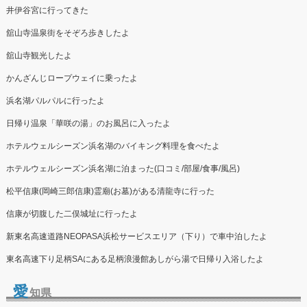
井伊谷宮に行ってきた
舘山寺温泉街をそぞろ歩きしたよ
舘山寺観光したよ
かんざんじロープウェイに乗ったよ
浜名湖パルパルに行ったよ
日帰り温泉「華咲の湯」のお風呂に入ったよ
ホテルウェルシーズン浜名湖のバイキング料理を食べたよ
ホテルウェルシーズン浜名湖に泊まった(口コミ/部屋/食事/風呂)
松平信康(岡崎三郎信康)霊廟(お墓)がある清龍寺に行った
信康が切腹した二俣城址に行ったよ
新東名高速道路NEOPASA浜松サービスエリア（下り）で車中泊したよ
東名高速下り足柄SAにある足柄浪漫館あしがら湯で日帰り入浴したよ
愛
知県