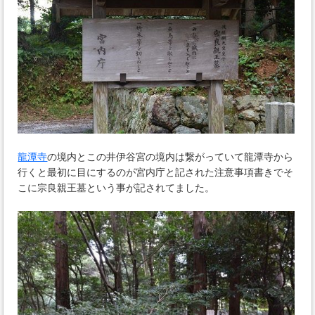
龍潭寺
の境内とこの井伊谷宮の境内は繋がっていて龍潭寺から
行くと最初に目にするのが宮内庁と記された注意事項書きでそ
こに宗良親王墓という事が記されてました。