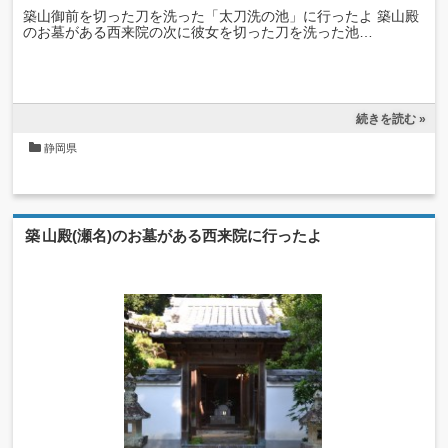
築山御前を切った刀を洗った「太刀洗の池」に行ったよ 築山殿
のお墓がある西来院の次に彼女を切った刀を洗った池…
続きを読む »
静岡県
築山殿(瀬名)のお墓がある西来院に行ったよ