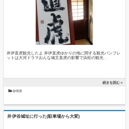
井伊直虎観光したよ 井伊直虎ゆかりの地に関する観光パンフレ
ットは大河ドラマおんな城主直虎の影響で浜松の観光…
続きを読む »
静岡県
井伊谷城址に行った(駐車場から大変)