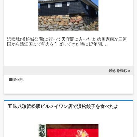
浜松城(浜松城公園)に行って天守閣に入ったよ 徳川家康が三河
国から遠江国まで勢力を伸ばしてきた時に17年間…
続きを読む »
静岡県
五味八珍浜松駅ビルメイワン店で浜松餃子を食べたよ