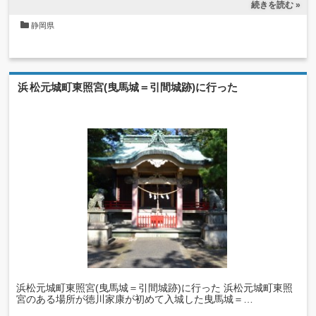
続きを読む »
静岡県
浜松元城町東照宮(曳馬城＝引間城跡)に行った
浜松元城町東照宮(曳馬城＝引間城跡)に行った 浜松元城町東照
宮のある場所が徳川家康が初めて入城した曳馬城＝…