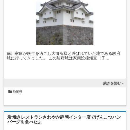
徳川家康が晩年を過ごし大御所様と呼ばれていた地である駿府
城に行ってきました。 この駿府城は家康没後頼宣（子…
続きを読む »
静岡県
炭焼きレストランさわやか静岡インター店でげんこつハン
バーグを食べたよ