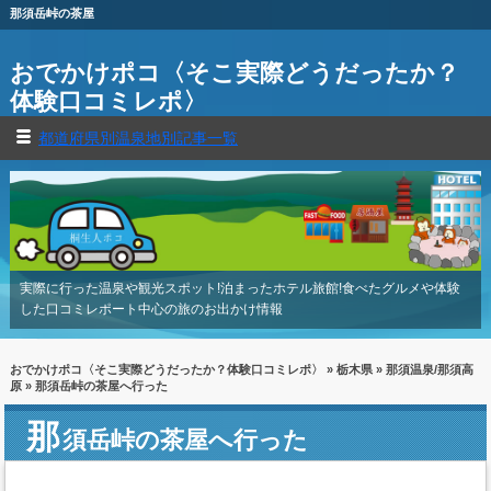
那須岳峠の茶屋
おでかけポコ〈そこ実際どうだったか？
体験口コミレポ〉
都道府県別温泉地別記事一覧
実際に行った温泉や観光スポット!泊まったホテル旅館!食べたグルメや体験
した口コミレポート中心の旅のお出かけ情報
おでかけポコ〈そこ実際どうだったか？体験口コミレポ〉
»
栃木県
»
那須温泉/那須高
原
» 那須岳峠の茶屋へ行った
那
須岳峠の茶屋へ行った