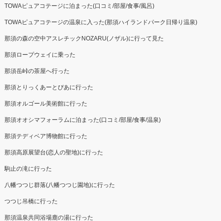
TOWAピュアコテージに泊まった(口コミ/部屋/食事/風呂)
TOWAピュアコテージの温泉に入った(那須ハイランドパーク日帰り温泉)
那須の森の空中アスレチックNOZARU(ノザル)に行って見た
那須ロープウェイに乗った
那須岳峠の茶屋へ行った
那須とりっくあーとぴあに行った
那須オルゴール美術館に行った
那須オオシマフォーラムに泊まった(口コミ/部屋/食事/温泉)
那須テディベア博物館に行った
那須高原展望台(恋人の聖地)に行った
駒止の滝に行った
八幡つつじ群落(八幡つつじ園地)に行った
つつじ吊橋に行った
那須温泉共同浴場鹿の湯に行った