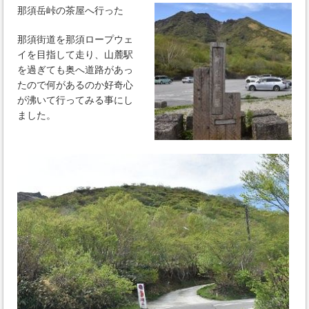
那須岳峠の茶屋へ行った
那須街道を那須ロープウェ
イを目指して走り、山麓駅
を過ぎても奥へ道路があっ
たので何があるのか好奇心
が沸いて行ってみる事にし
ました。