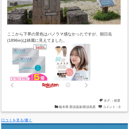
ここから下界の景色はパノラマ感なかったですが、朝日岳
(1896m)は綺麗に見えてました。
タグ ：
絶景
栃木県
那須温泉/那須高原
コメント：0
口コミを見る/書く