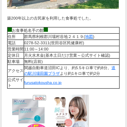
築200年以上の古民家を利用した食事処でした。
お食事処名手の館
住所
群馬県利根郡川場村谷地２４１９(
地図
)
電話
0278-52-3311(世田谷区民健康村)
営業時間
11:00～14:00
定休日
月火水木金(基本土日だけ営業～公式サイト確認)
駐車場
無料(店前)
関越自動車道沼田ICより、約5.5キロ車で約8分。
道
アクセス
の駅川場田園プラザ
より約1キロ車で約2分
公式サイ
furusatokousha.co.jp
ト