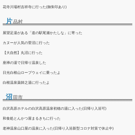
花寺川場村吉祥寺に行った(御朱印あり)
片
品村
展望足湯がある「道の駅尾瀬かたしな」に寄った
カヌーが人気の菅沼に行った
【大自然】丸沼に行った
座禅の湯で日帰り温泉した
日光白根山ロープウェイに乗ったよ
白根温泉薬師之湯に行ったよ
沼
田市
白沢高原ホテルの白沢高原温泉初穂の湯に入った(日帰り入浴可)
和食処とんかつ屋まるきちに行った
老神温泉山口屋の温泉に入った(日帰り入浴新型コロナ対策で休止中)