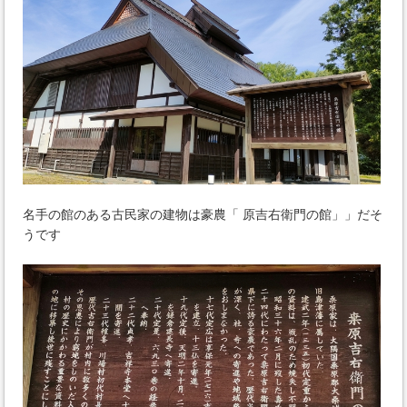
名手の館のある古民家の建物は豪農「 原吉右衛門の館」」だそ
うです