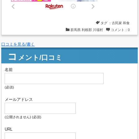
タグ ：
古民家
和食
群馬県
利根郡
川場村
コメント：0
口コミを見る/書く
コ
メント/口コミ
名前
(必須)
メールアドレス
(公開されません) (必須)
URL