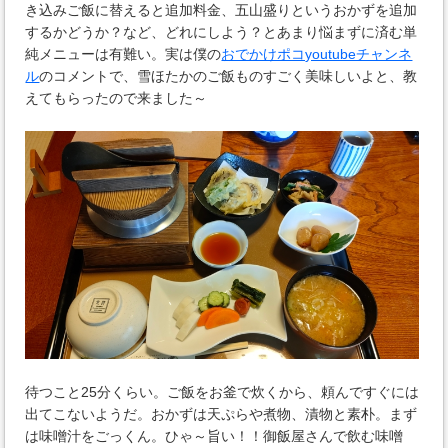
き込みご飯に替えると追加料金、五山盛りというおかずを追加
するかどうか？など、どれにしよう？とあまり悩まずに済む単
純メニューは有難い。実は僕の
おでかけポコyoutubeチャンネ
ル
のコメントで、雪ほたかのご飯ものすごく美味しいよと、教
えてもらったので来ました～
待つこと25分くらい。ご飯をお釜で炊くから、頼んですぐには
出てこないようだ。おかずは天ぷらや煮物、漬物と素朴。まず
は味噌汁をごっくん。ひゃ～旨い！！御飯屋さんで飲む味噌