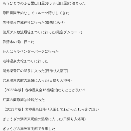
もうひとつのふる里山口屋(ホテル山口屋)に泊まった
原田農園予約なしでフルーツ狩りしてきた
老神温泉赤城神社に行った(御朱印あり)
薗原ダム放流堰堤まつりに行った(限定ダムカード)
強清水の滝に行った
たんばらラベンダーパークに行った
老神温泉大蛇まつりに行った
湯元楽善荘の温泉に入った(日帰り入浴可)
穴原湯東秀館の温泉に入った(日帰り入浴可)
【2023年版】老神温泉全16宿!宿泊ならどこが良い？
紅葉の薗原湖は綺麗だった
【2023年版】老神温泉日帰り入浴してわかった15ヶ所の違い
ぎょうざの満洲東明館の温泉に入った(日帰り入浴可)
ぎょうざの満洲東明館で食事した