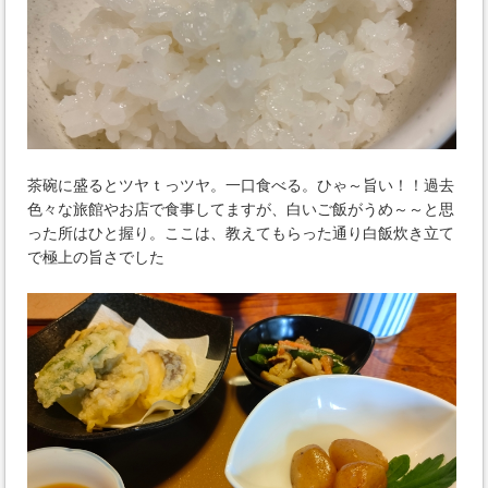
茶碗に盛るとツヤｔっツヤ。一口食べる。ひゃ～旨い！！過去
色々な旅館やお店で食事してますが、白いご飯がうめ～～と思
った所はひと握り。ここは、教えてもらった通り白飯炊き立て
で極上の旨さでした