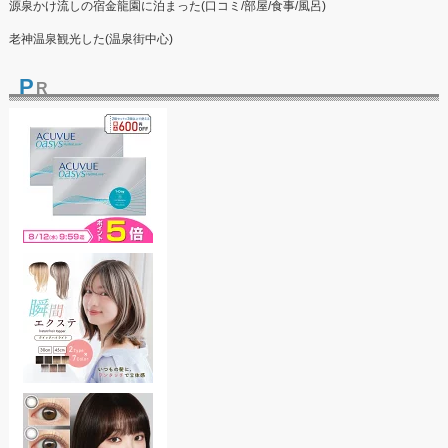
源泉かけ流しの宿金龍園に泊まった(口コミ/部屋/食事/風呂)
老神温泉観光した(温泉街中心)
P
R