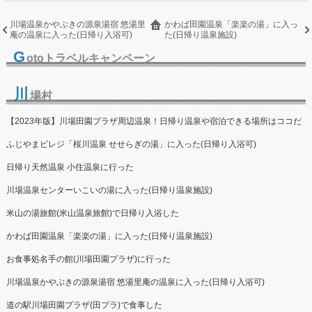
川場温泉かやぶきの源泉湯宿 悠湯里
かわば田園温泉「楽楽の湯」に入っ
庵の温泉に入った(日帰り入浴可)
た(日帰り温泉施設)
G
otoトラベルキャンペーン
川
場村
【2023年版】川場田園プラザ周辺温泉！日帰り温泉や宿泊できる場所はココだ
ふじやまビレジ「桜川温泉 せせらぎの湯」に入った(日帰り入浴可)
日帰り天然温泉 小住温泉に行った
川場温泉センターいこいの湯に入った(日帰り温泉施設)
米山の湯旅館(米山温泉旅館)で日帰り入浴した
かわば田園温泉「楽楽の湯」に入った(日帰り温泉施設)
お食事処名手の館(川場田園プラザ)に行った
川場温泉かやぶきの源泉湯宿 悠湯里庵の温泉に入った(日帰り入浴可)
道の駅川場田園プラザ(田プラ)で食事した