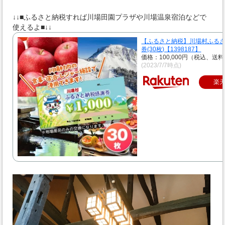
↓↓■ふるさと納税すれば川場田園プラザや川場温泉宿泊などで
使えるよ■↓↓
【ふるさと納税】川場村ふる
券(30枚)【1398187】
価格：100,000円（税込、送料
(2023/7/7時点)
楽