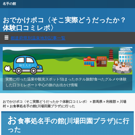
名手の館
おでかけポコ〈そこ実際どうだったか？
体験口コミレポ〉
都道府県別温泉地別記事一覧
実際に行った温泉や観光スポット!泊まったホテル旅館!食べたグルメや体験
した口コミレポート中心の旅のお出かけ情報
おでかけポコ〈そこ実際どうだったか？体験口コミレポ〉
»
群馬県
»
利根郡
»
川場
村
» お食事処名手の館(川場田園プラザ)に行った
お
食事処名手の館(川場田園プラザ)に行
った