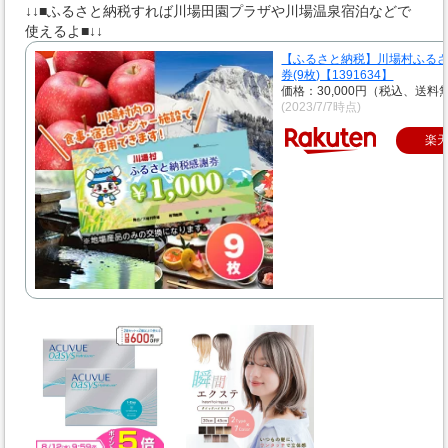
↓↓■ふるさと納税すれば川場田園プラザや川場温泉宿泊などで
使えるよ■↓↓
【ふるさと納税】川場村ふる
券(9枚)【1391634】
価格：30,000円（税込、送料無
(2023/7/7時点)
楽