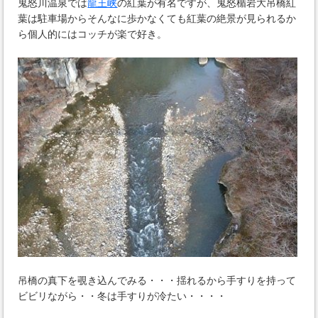
鬼怒川温泉では
龍王峡
の紅葉が有名ですが、鬼怒楯岩大吊橋紅
葉は駐車場からそんなに歩かなくても紅葉の絶景が見られるか
ら個人的にはコッチが楽で好き。
吊橋の真下を覗き込んでみる・・・揺れるから手すりを持って
ビビリながら・・冬は手すりが冷たい・・・・