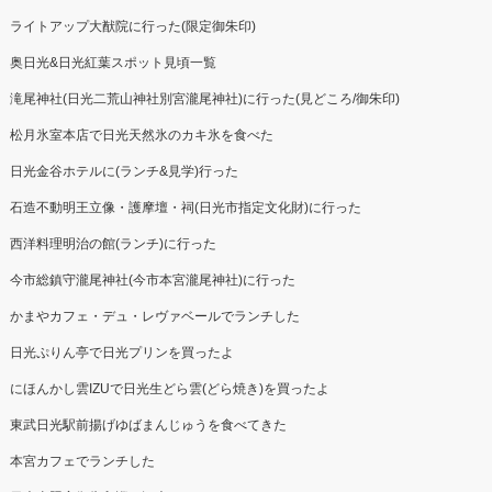
ライトアップ大猷院に行った(限定御朱印)
奥日光&日光紅葉スポット見頃一覧
滝尾神社(日光二荒山神社別宮瀧尾神社)に行った(見どころ/御朱印)
松月氷室本店で日光天然氷のカキ氷を食べた
日光金谷ホテルに(ランチ&見学)行った
石造不動明王立像・護摩壇・祠(日光市指定文化財)に行った
西洋料理明治の館(ランチ)に行った
今市総鎮守瀧尾神社(今市本宮瀧尾神社)に行った
かまやカフェ・デュ・レヴァベールでランチした
日光ぷりん亭で日光プリンを買ったよ
にほんかし雲IZUで日光生どら雲(どら焼き)を買ったよ
東武日光駅前揚げゆばまんじゅうを食べてきた
本宮カフェでランチした