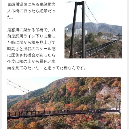
鬼怒川温泉にある鬼怒楯岩
大吊橋に行ったら絶景だっ
た。
鬼怒川に架かる吊橋で、以
前鬼怒川ライン下りに乗っ
た時に船から橋を見上げて
時高さと渓谷のスケール感
に圧倒され機会があったら
今度は橋の上から景色と水
面を見てみたいな～と思ってた橋なんです。