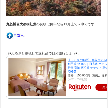
鬼怒楯岩大吊橋紅葉
の見頃は例年なら11月上旬～中旬です
↓↓■ふるさと納税して返礼品で日光旅行しよう■↓↓
【ふるさと納税】[金谷ホテル]
利用券 45,000｜日光市 ホテル
行券 宿泊 宿泊券 チケット 夏
[0036]
価格：150,000円（税込、送料
(2023/7/7時点)
楽