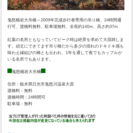
鬼怒楯岩大吊橋～2009年完成歩行者専用の吊り橋、24時間通
行可、渡橋料無料、駐車場無料、全長約140m、高さ約37m
紅葉の名所ともなっていてピーク時は絶景を求めて大混雑しま
す。頑丈にできてます吊り橋だから多少の揺れのドキドキ感も
味わえ縁結びの橋とも云われ、1年を通して夜でもカップルが
いる名所でもあります。
鬼怒楯岩大吊橋
住所：栃木県日光市鬼怒川温泉大原
渡橋料：無料
渡橋時間：24時間可
駐車場：無料