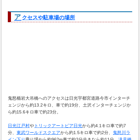
ア
クセスや駐車場の場所
鬼怒楯岩大吊橋へのアクセスは日光宇都宮道路今市インターチ
ェンジから約13.2キロ、車で約19分、土沢インターチェンジか
ら約15.6キロ車で約23分。
日光江戸村
や
トリックアートピア日光
から約4.1キロ車で約7
分、
東武ワールドスクエア
から約1.5キロ車で約2分、
鬼怒川ラ
イン下り
乗り場から約962m車で約2分歩きなら約11分、
滝見橋