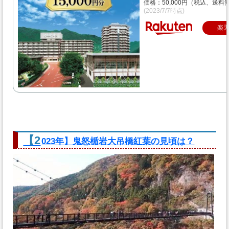
価格：50,000円（税込、送料無
(2023/7/7時点)
楽
【2
023年】鬼怒楯岩大吊橋紅葉の見頃は？