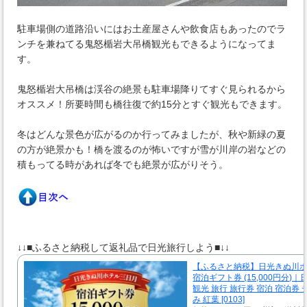
駐車場側の道路沿いにはお土産屋さんや飲食店もあったのでラ
ンチを兼ねてる鬼怒楯岩大吊橋観光もできるようになってま
す。
鬼怒楯岩大吊橋は渓谷の絶景も駐車場降りてすぐ見られるから
オススメ！所要時間も橋往復で約15分とすぐ観光もできます。
冬はどんな景色が広がるのか行ってみましたが、秋や新緑の夏
の方が絶景かも！橋を渡るのが怖いですが雪が川岸の岩などの
積もってる時があれば冬でも絶景が広がりそう。
↓↓■ふるさと納税して返礼品で日光旅行しよう■↓↓
【ふるさと納税】日光きぬ川
宿泊ギフト券 (15,000円分)
観光 旅行 旅行券 宿泊 宿泊券 
み 紅葉 [0103]