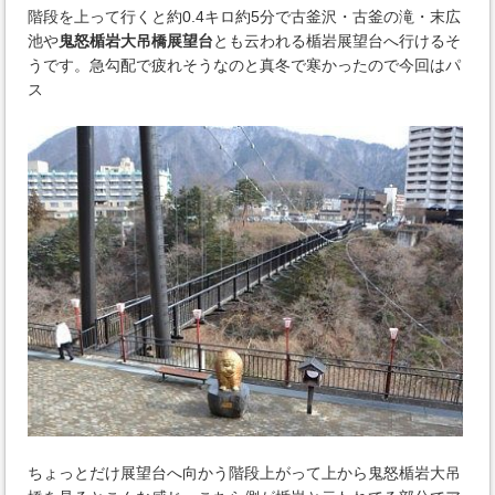
階段を上って行くと約0.4キロ約5分で古釜沢・古釜の滝・末広
池や
鬼怒楯岩大吊橋展望台
とも云われる楯岩展望台へ行けるそ
うです。急勾配で疲れそうなのと真冬で寒かったので今回はパ
ス
ちょっとだけ展望台へ向かう階段上がって上から鬼怒楯岩大吊