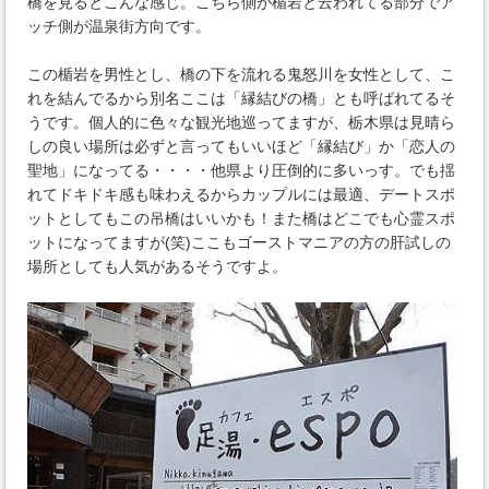
橋を見るとこんな感じ。こちら側が楯岩と云われてる部分でア
ッチ側が温泉街方向です。
この楯岩を男性とし、橋の下を流れる鬼怒川を女性として、こ
れを結んでるから別名ここは「縁結びの橋」とも呼ばれてるそ
うです。個人的に色々な観光地巡ってますが、栃木県は見晴ら
しの良い場所は必ずと言ってもいいほど「縁結び」か「恋人の
聖地」になってる・・・・他県より圧倒的に多いっす。でも揺
れてドキドキ感も味わえるからカップルには最適、デートスポ
ットとしてもこの吊橋はいいかも！また橋はどこでも心霊スポ
ットになってますが(笑)ここもゴーストマニアの方の肝試しの
場所としても人気があるそうですよ。