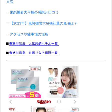
目次
・
鬼怒楯岩大吊橋の感想と口コミ
・
【2023年】鬼怒楯岩大吊橋紅葉の見頃は？
・
アクセスや駐車場の場所