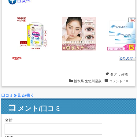
タグ ：
吊橋
栃木県
鬼怒川温泉
コメント：0
口コミを見る/書く
コ
メント/口コミ
名前