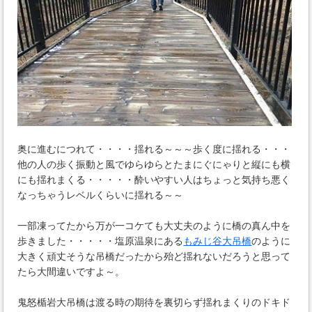
奥に進むにつれて・・・・揺れる～～～歩く度に揺れる・・・
他の人の歩く振動と風でゆらゆらとたまにぐにゃりと縦にも横
にも揺れまくる・・・・・酔いやすい人はちょっと気持ち悪く
なっちゃうレベルくらいに揺れる～～
一部凍ってたから万が一コケても大丈夫のように橋の真ん中を
歩きました・・・・・塩原温泉にある
もみじ谷大吊橋
のように
大きく頑丈そうな吊橋だったから殆ど揺れないだろうと思って
たら大間違いですよ～。
鬼怒楯岩大吊橋は渡る時の期待を裏切らず揺れまくりのドキド