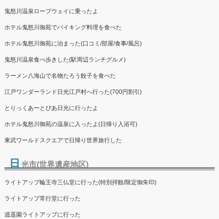
鬼怒川温泉ロープウェイに乗ったよ
ホテル鬼怒川御苑でバイキング料理を食べた
ホテル鬼怒川御苑に泊まった(口コミ/部屋/食事/風呂)
鬼怒川温泉食べ歩きした(駅周辺ランチグルメ)
ラーメン八海山で名物たろう餃子を食べた
江戸ワンダーランド日光江戸村へ行った(700円割引)
とりっくあーとぴあ日光に行ったよ
ホテル鬼怒川御苑の温泉に入ったよ(日帰り入浴可)
東武ワールドスクエアで日帰り世界旅行した
日
光市(世界遺産地区)
ライトアップ輪王寺三仏堂に行った(特別拝観/限定御朱印)
ライトアップ常行堂に行った
逍遥園ライトアップに行った