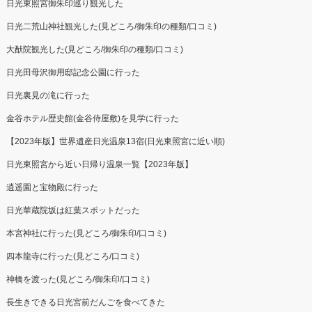
日光東照宮御朱印巡り観光した
日光二荒山神社観光した(見どころ/御朱印の種類/口コミ)
大猷院観光した(見どころ/御朱印の種類/口コミ)
日光田母沢御用邸記念公園に行った
日光裏見の滝に行った
金谷ホテル歴史館(金谷侍屋敷)を見学に行った
【2023年版】世界遺産日光温泉13宿(日光東照宮に近い順)
日光東照宮から近い日帰り温泉一覧【2023年版】
逍遥園と宝物殿に行った
日光華蔵院坂は紅葉スポットだった
本宮神社に行った(見どころ/御朱印/口コミ)
四本龍寺に行った(見どころ/口コミ)
神橋を渡った(見どころ/御朱印/口コミ)
長生きできる日光宮前だんごを食べてきた