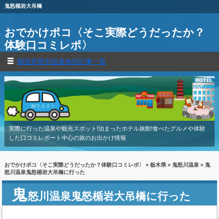
鬼怒楯岩大吊橋
おでかけポコ〈そこ実際どうだったか？
体験口コミレポ〉
都道府県別温泉地別記事一覧
実際に行った温泉や観光スポット!泊まったホテル旅館!食べたグルメや体験
した口コミレポート中心の旅のお出かけ情報
おでかけポコ〈そこ実際どうだったか？体験口コミレポ〉
»
栃木県
»
鬼怒川温泉
» 鬼
怒川温泉鬼怒楯岩大吊橋に行った
鬼
怒川温泉鬼怒楯岩大吊橋に行った