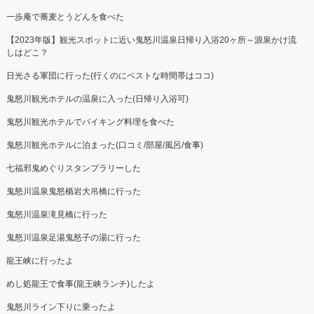
一歩庵で蕎麦とうどんを食べた
【2023年版】観光スポットに近い鬼怒川温泉日帰り入浴20ヶ所～源泉かけ流
しはどこ？
日光さる軍団に行った(行くのにベストな時間帯はココ)
鬼怒川観光ホテルの温泉に入った(日帰り入浴可)
鬼怒川観光ホテルでバイキング料理を食べた
鬼怒川観光ホテルに泊まった(口コミ/部屋/風呂/食事)
七福邪鬼めぐりスタンプラリーした
鬼怒川温泉鬼怒楯岩大吊橋に行った
鬼怒川温泉滝見橋に行った
鬼怒川温泉足湯鬼怒子の湯に行った
龍王峡に行ったよ
めし処龍王で食事(龍王峡ランチ)したよ
鬼怒川ライン下りに乗ったよ