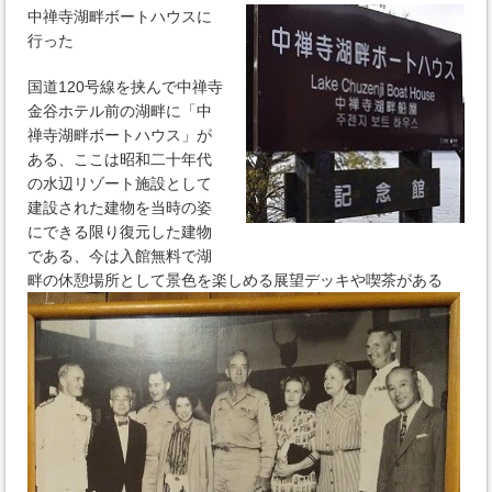
中禅寺湖畔ボートハウスに
行った
国道120号線を挟んで中禅寺
金谷ホテル前の湖畔に「中
禅寺湖畔ボートハウス」が
ある、ここは昭和二十年代
の水辺リゾート施設として
建設された建物を当時の姿
にできる限り復元した建物
である、今は入館無料で湖
畔の休憩場所として景色を楽しめる展望デッキや喫茶がある