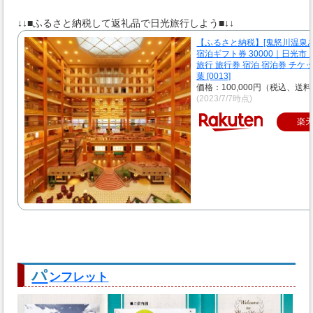
↓↓■ふるさと納税して返礼品で日光旅行しよう■↓↓
【ふるさと納税】[鬼怒川温泉
宿泊ギフト券 30000｜日光市 
旅行 旅行券 宿泊 宿泊券 チケッ
葉 [0013]
価格：100,000円（税込、送料
(2023/7/7時点)
楽
パ
ンフレット