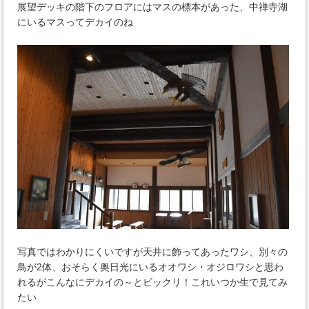
展望デッキの階下のフロアにはマスの標本があった、中禅寺湖
にいるマスってデカイのね
写真ではわかりにくいですが天井に飾ってあったワシ、別々の
鳥が2体、おそらく奥日光にいるオオワシ・オジロワシと思わ
れるがこんなにデカイの～とビックリ！これいつか生で見てみ
たい