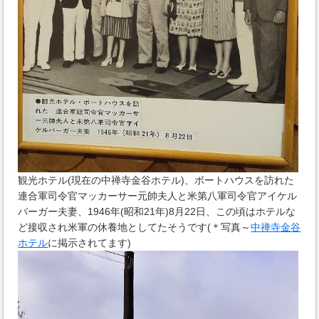
観光ホテル(現在の中禅寺金谷ホテル)、ボートハウスを訪れた
連合軍司令官マッカーサー元帥夫人と米第八軍司令官アイケル
バーガー夫妻、1946年(昭和21年)8月22日、この頃はホテルな
ど接収され米軍の休養地としてたそうです(＊写真～
中禅寺金谷
ホテル
に掲示されてます)