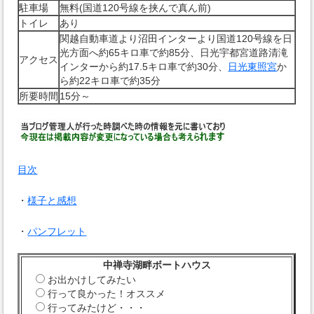
駐車場
無料(国道120号線を挟んで真ん前)
トイレ
あり
関越自動車道より沼田インターより国道120号線を日
光方面へ約65キロ車で約85分、日光宇都宮道路清滝
アクセス
インターから約17.5キロ車で約30分、
日光東照宮
か
ら約22キロ車で約35分
所要時間
15分～
目次
・
様子と感想
・
パンフレット
中禅寺湖畔ボートハウス
お出かけしてみたい
行って良かった！オススメ
行ってみたけど・・・