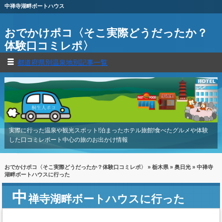
中禅寺湖畔ボートハウス
おでかけポコ〈そこ実際どうだったか？
体験口コミレポ〉
都道府県別温泉地別記事一覧
実際に行った温泉や観光スポット!泊まったホテル旅館!食べたグルメや体験
した口コミレポート中心の旅のお出かけ情報
おでかけポコ〈そこ実際どうだったか？体験口コミレポ〉
»
栃木県
»
奥日光
» 中禅寺
湖畔ボートハウスに行った
中
禅寺湖畔ボートハウスに行った