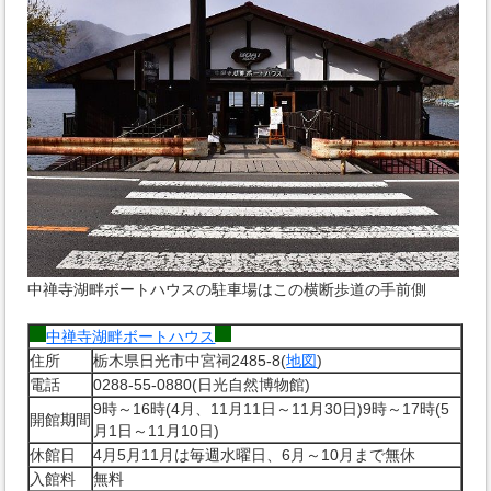
中禅寺湖畔ボートハウスの駐車場はこの横断歩道の手前側
中禅寺湖畔ボートハウス
住所
栃木県日光市中宮祠2485-8(
地図
)
電話
0288-55-0880(日光自然博物館)
9時～16時(4月、11月11日～11月30日)9時～17時(5
開館期間
月1日～11月10日)
休館日
4月5月11月は毎週水曜日、6月～10月まで無休
入館料
無料