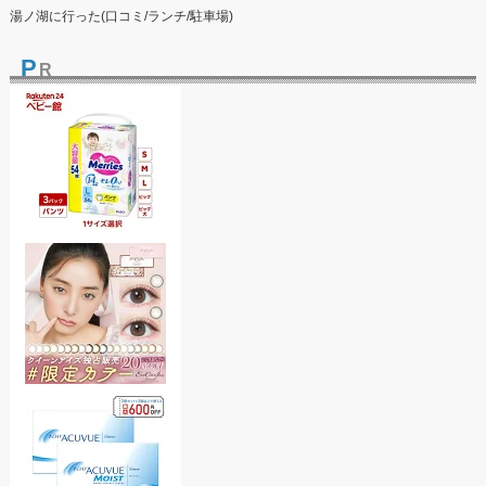
湯ノ湖に行った(口コミ/ランチ/駐車場)
P
R