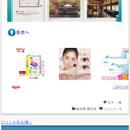
タグ ：
湖
栃木県
奥日光
コメント：0
口コミを見る/書く