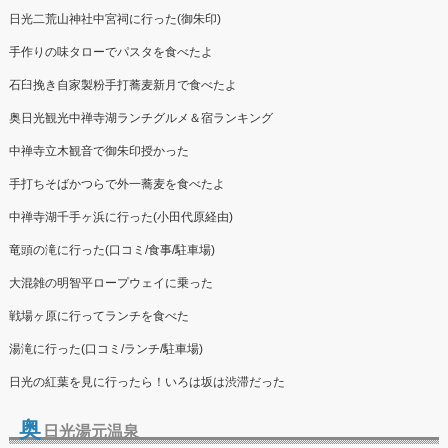
日光二荒山神社中宮祠に行った(御朱印)
手作りの味タローでパスタを食べたよ
石臼挽き自家製粉手打蕎麦新月で食べたよ
奥日光観光中禅寺湖ランチグルメ＆宿ランキング
中禅寺立木観音で御朱印授かった
手打ちそばかつらで外一蕎麦を食べたよ
中禅寺湖千手ヶ浜に行った(小田代原経由)
竜頭の滝に行った(口コミ/食事/駐車場)
大混雑の明智平ロープウェイに乗った
戦場ヶ原に行ってランチを食べた
湯滝に行った(口コミ/ランチ/駐車場)
日光の紅葉を見に行ったら！いろは坂は渋滞だった
奥
日光湯元温泉