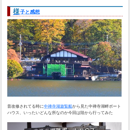
様
子と感想
昔改修されてる時に
中禅寺湖遊覧船
から見た中禅寺湖畔ボート
ハウス、いったいどんな所なのか今回は陸から行ってみた