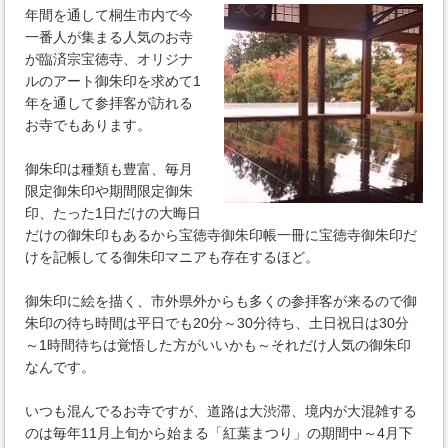
年間を通して桐生市内で今
一番人が集まる人気のお寺
が臨済宗宝徳寺、オリジナ
ルのアート御朱印を求めて1
年を通して参拝客が訪れる
お寺でもあります。
御朱印は種類も豊富、毎月
限定御朱印や期間限定御朱
印、たった1日だけの大晦日
だけの御朱印もあるから宝徳寺御朱印帳一冊に宝徳寺御朱印だ
けを記帳してる御朱印マニアも存在するほど。
御朱印に絵を描く、市外県外からも多くの参拝客が来るので御
朱印の待ち時間は平日でも20分～30分待ち、土日祝日は30分
～1時間待ちは覚悟した方がいいかも～それだけ人気の御朱印
なんです。
いつも混んでるお寺ですが、道路は大渋滞、境内が大混雑する
のは毎年11月上旬から始まる「紅葉まつり」の期間中～4月下