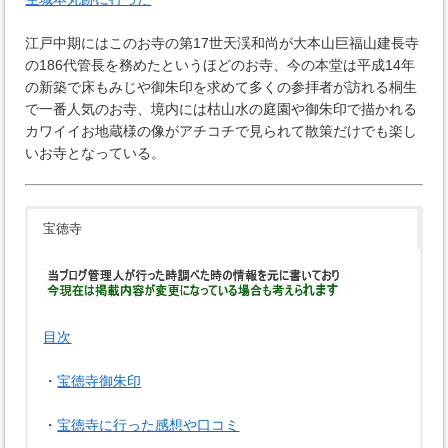
江戸中期にはこのお寺の第17世天渓和尚が大本山巨福山建長寺
の186代管長を務めたというほどのお寺、今の本堂は平成14年
の新築で床もみじや御朱印を求めて多くの参拝者が訪れる桐生
で一番人気のお寺、境内には枯山水の庭園や御朱印で描かれる
カワイイお地蔵様の像がアチコチで見られて散策だけでも楽し
いお寺となっている。
宝徳寺
目次
・
宝徳寺御朱印
・
宝徳寺に行った感想や口コミ