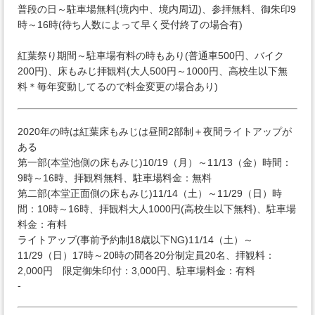
普段の日～駐車場無料(境内中、境内周辺)、参拝無料、御朱印9
時～16時(待ち人数によって早く受付終了の場合有)
紅葉祭り期間～駐車場有料の時もあり(普通車500円、バイク
200円)、床もみじ拝観料(大人500円～1000円、高校生以下無
料＊毎年変動してるので料金変更の場合あり)
2020年の時は紅葉床もみじは昼間2部制＋夜間ライトアップが
ある
第一部(本堂池側の床もみじ)10/19（月）～11/13（金）時間：
9時～16時、拝観料無料、駐車場料金：無料
第二部(本堂正面側の床もみじ)11/14（土）～11/29（日）時
間：10時～16時、拝観料大人1000円(高校生以下無料)、駐車場
料金：有料
ライトアップ(事前予約制18歳以下NG)11/14（土）～
11/29（日）17時～20時の間各20分制定員20名、拝観料：
2,000円 限定御朱印付：3,000円、駐車場料金：有料
-