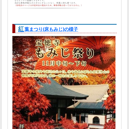
紅
葉まつり(床もみじ)の様子