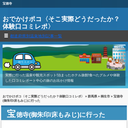
宝徳寺
おでかけポコ〈そこ実際どうだったか？
体験口コミレポ〉
都道府県別温泉地別記事一覧
実際に行った温泉や観光スポット!泊まったホテル旅館!食べたグルメや体験
した口コミレポート中心の旅のお出かけ情報
おでかけポコ〈そこ実際どうだったか？体験口コミレポ〉
»
群馬県
»
桐生市
» 宝徳寺
(御朱印/床もみじ)に行った
宝
徳寺(御朱印/床もみじ)に行った