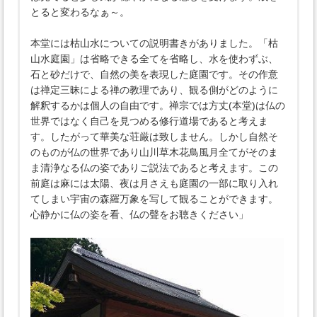
とると変わるなぁ～。
本堂には枯山水についての説明書きがありました。「枯
山水庭園」は省略できる全てを省略し、水を使わずぶ、
石と砂だけで、自然の美を表現した庭園です。その作意
は禅定三昧による禅の教理であり、観る側がどのように
解釈するかは個人の自由です。禅宗では方丈(本堂)は仏の
世界ではなく自己を見つめる修行道場であると考えま
す。したがって華美な荘厳は致しません。しかし自然そ
のものが仏の世界であり山川草木花鳥風月全てがそのま
ま清浄なる仏の姿でありご説法であると考えます。この
前庭は麻には太陽、夜は月さえも庭園の一部に取り入れ
てしまい宇宙の森羅万象を写して観ることができます。
心静かに仏の姿を看、仏の聲をお聴きください」