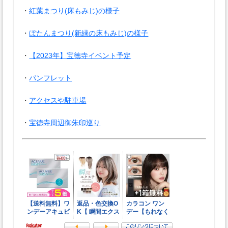
・
紅葉まつり(床もみじ)の様子
・
ぼたんまつり(新緑の床もみじ)の様子
・
【2023年】宝徳寺イベント予定
・
パンフレット
・
アクセスや駐車場
・
宝徳寺周辺御朱印巡り