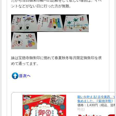
だから当日御朱印帳への記帳をして欲しい場合は、イベ
ントなどがない日に行った方が無難。
妹は宝徳寺御朱印に惚れて春夏秋冬毎月限定御朱印を求
めて通ってます。
願いを叶える! 古今東西、
集めました。 [ 菊池洋明 ]
価格：1,430円（税込、送
時点)