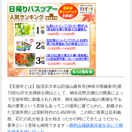
【宝徳寺とは】臨済宗大本山巨福山建長寺(神奈川県鎌倉市)第
73世仏印大光禅師を開山として、桐生佐野正綱公の開基によっ
て宝徳年間に創建された禅寺、桐生城(柄杓山城)の裏側を守る
為の要害という意味もあってこの場所に建てられた。創建され
た宝徳年間とは室町時代の1,450年頃、この時に将軍は足利義
政、応仁の乱が始まるか始まったかの時にできたようだから、
要害という意味も納得できます→
柄杓山城跡遊歩道を歩いて桐
生城本丸跡に行った