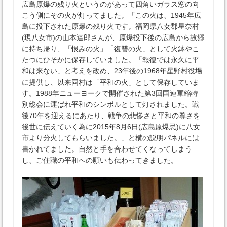
広島原爆の残り火というのがあって四角いガラス窓の向
こう側にその火が灯ってました。「この火は、1945年広
島に投下された原爆の残り火です。福岡県八女郡星奈村
(現八女市)の山本達郎さんが、原爆投下後の広島から故郷
に持ち帰り、「恨みの火」「復讐の火」として火鉢やこ
たつにひそかに保存していました。「報復では永久に平
和は来ない」と考えを改め、23年後の1968年星野村役場
に提供し、以来同村は「平和の火」として保存していま
す。1988年ニューヨークで開催された第3回国連軍縮特
別総会に運ばれ平和のシンボルとして灯されました。戦
後70年を迎えるにあたり、戦争の悲惨さと平和の尊さを
後世に伝えていく為に2015年8月6日(広島原爆忌)に八女
市より分火してもらいました。」と横の説明パネルには
書かれてました。自然と手を合わせてくなってしまう
し、ご住職の平和への願いも伝わってきました。