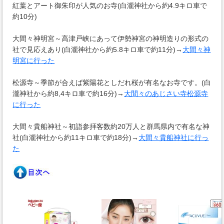
紅葉とアート御朱印が人気のお寺(白瀧神社から約4.9キロ車で
約10分)
大間々神明宮～高津戸峡にあって伊勢神宮の神明造りの形式の
社で見応えあり(白瀧神社から約5.8キロ車で約11分)→
大間々神
明宮に行った
松源寺～季節が合えば紫陽花としだれ桜が有名なお寺です。(白
瀧神社から約8,4キロ車で約16分)→
大間々のあじさい寺松源寺
に行った
大間々貴船神社～初詣参拝客数約20万人と群馬県内で有名な神
社(白瀧神社から約11キロ車で約18分)→
大間々貴船神社に行っ
た