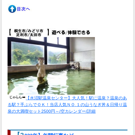
【水沼駅温泉センター】大人気！駅に温泉？温泉のあ
る駅？手ぶらでＯＫ！当店人気ＮＯ.１の山うなぎ丼＆日帰り温
泉の大満喫セット2500円～/空カレンダー/詳細