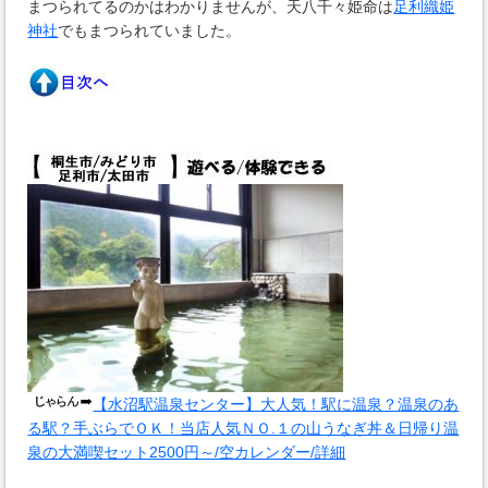
まつられてるのかはわかりませんが、天八千々姫命は
足利織姫
神社
でもまつられていました。
【水沼駅温泉センター】大人気！駅に温泉？温泉のあ
る駅？手ぶらでＯＫ！当店人気ＮＯ.１の山うなぎ丼＆日帰り温
泉の大満喫セット2500円～/空カレンダー/詳細