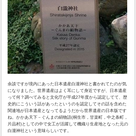
余談ですが境内にあった日本遺産白瀧神社と書かれてたのが気
になりました。世界遺産はよく耳にして身近ですが、日本遺産
って何？調べてみると文化庁が平成27年度から認定してて、歴
史的にこういう話があったというのを認定してその話を含めた
関連地が日本遺産となってるようだから世界遺産の日本版です
ね。かかあ天下－ぐんまの絹物語(桐生市，甘楽町，中之条町，
片品村)としての中で女工が活躍して機織り生産地となった元の
白瀧神社という意味らしいです。