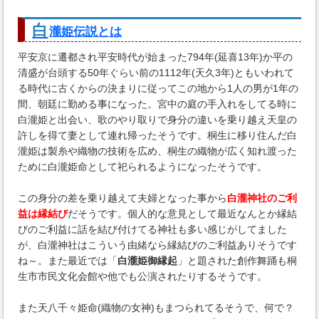
白
瀧姫伝説とは
平安京に遷都され平安時代が始まった794年(延喜13年)か平の
清盛が台頭する50年ぐらい前の1112年(天久3年)ともいわれて
る時代に古くからの決まりに従ってこの地から1人の男が1年の
間、朝廷に勤める事になった。宮中の庭の手入れをしてる時に
白瀧姫と出会い、歌のやり取りで身分の違いを乗り越え天皇の
許しを得て妻として連れ帰ったそうです。桐生に移り住んだ白
瀧姫は製糸や織物の技術を広め、桐生の織物が広く知れ渡った
ために白瀧姫命として祀られるようになったそうです。
この身分の差を乗り越えて夫婦となった事から
白瀧神社のご利
益は縁結び
だそうです。個人的な意見として最近なんとか縁結
びのご利益に話を結び付けてる神社も多い感じがしてました
が、白瀧神社はこういう由緒なら縁結びのご利益ありそうです
ね～。また最近では「
白瀧姫御縁起
」と題された創作舞踊も桐
生市市民文化会館や他でも公演されたりするそうです。
また天八千々姫命(織物の女神)もまつられてるそうで、何で？