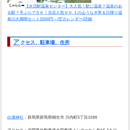
【水沼駅温泉センター】大人気！駅に温泉？温泉のあ
る駅？手ぶらでＯＫ！当店人気ＮＯ.１の山うなぎ丼＆日帰り温
泉の大満喫セット2500円～/空カレンダー/詳細
ア
クセス、駐車場、住所
白瀧神社
：群馬県群馬県桐生市 川内町5丁目3288
アクセス：北関東自動車道太田藪塚インターから約15,4キロ、