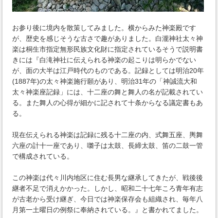
お参り後に境内を散策してみました。横からみた神楽殿です
が、歴史を感じそうな古さで趣がありました。白瀧神社太々神
楽は桐生市指定無形民族文化財に指定されているそうで説明書
きには『白滝神社に伝えられる神楽の起こりは明らかでない
が、面の大半は江戸時代のものである。記録としては明治20年
(1887年)の太々神楽施行願があり、明治31年の「神誠流大和
太々神楽座記録」には、十二座の舞と舞人の名が記載されてい
る。また舞人の心得が細かに記されて十条からなる議定書もあ
る。
現在伝えられる神楽は記録に残る十二座の内、式舞五座、輿舞
六座の計十一座であり、囃子は太鼓、長締太鼓、笛の二鼓一管
で構成されている。
この神楽は代々川内地区に住む長男な継承してきたが、戦後後
継者不足で消えかかった。しかし、昭和二十七年ころ青年有志
が古老から受け継ぎ、今日では神楽保存会も組織され、毎年八
月第一土曜日の例祭に奉納されている。』と書かれてました。