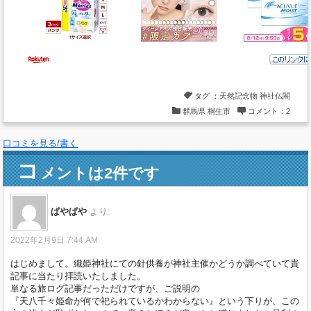
タグ ：
天然記念物
神社仏閣
群馬県
桐生市
コメント：2
口コミを見る/書く
コ
メントは2件です
ぱやぱや
より:
2022年2月9日 7:44 AM
はじめまして。織姫神社にての針供養が神社主催かどうか調べていて貴
記事に当たり拝読いたしました。
単なる旅ログ記事だっただけですが、ご説明の
『天八千々姫命が何で祀られているかわからない』という下りが、この