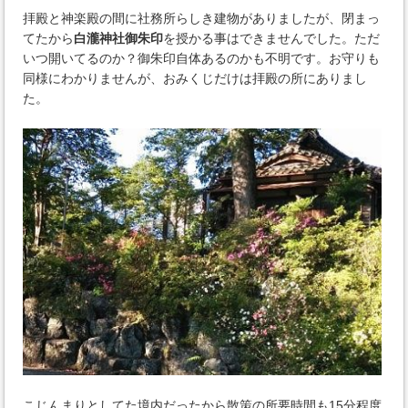
拝殿と神楽殿の間に社務所らしき建物がありましたが、閉まっ
てたから
白瀧神社御朱印
を授かる事はできませんでした。ただ
いつ開いてるのか？御朱印自体あるのかも不明です。お守りも
同様にわかりませんが、おみくじだけは拝殿の所にありまし
た。
こじんまりとしてた境内だったから散策の所要時間も15分程度