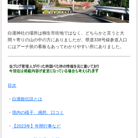
白瀧神社の場所は桐生市街地ではなく、どちらかと言うと大
間々寄りの山の中の方にありましたが、県道338号線参道入口
にはアーチ状の看板もあってわかりやすい所にありました。
目次
・
白瀧姫伝説とは
・
境内の様子、感想、口コミ
・
【2023年】年間行事など