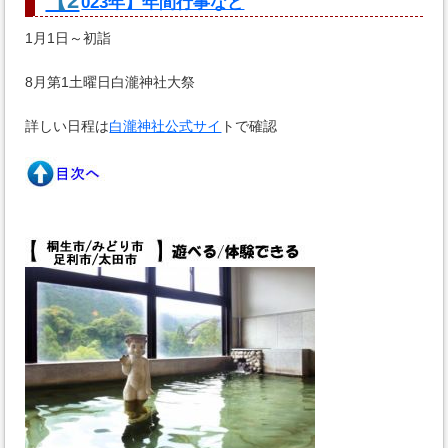
【2
023年】年間行事など
1月1日～初詣
8月第1土曜日白瀧神社大祭
詳しい日程は
白瀧神社公式サイ
トで確認