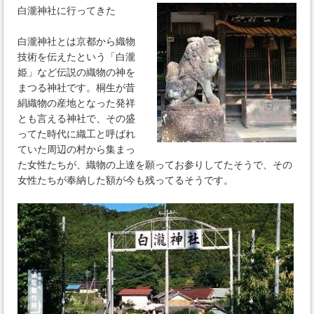
白瀧神社に行ってきた
白瀧神社とは京都から織物
技術を伝えたという「白瀧
姫」など伝説の織物の神を
まつる神社です。桐生が昔
絹織物の産地となった発祥
とも言える神社で、その盛
ってた時代に織工と呼ばれ
ていた周辺の村から集まっ
た女性たちが、織物の上達を願ってお参りしてたそうで、その
女性たちが奉納した額が今も残ってるそうです。