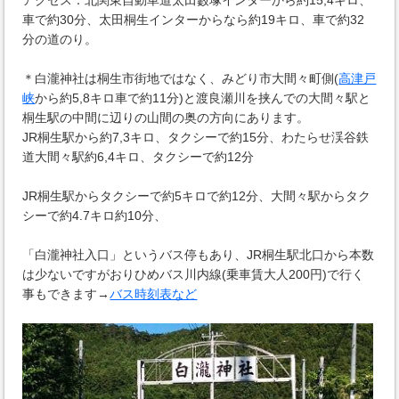
車で約30分、太田桐生インターからなら約19キロ、車で約32
分の道のり。
＊白瀧神社は桐生市街地ではなく、みどり市大間々町側(
高津戸
峡
から約5,8キロ車で約11分)と渡良瀬川を挟んでの大間々駅と
桐生駅の中間に辺りの山間の奥の方向にあります。
JR桐生駅から約7,3キロ、タクシーで約15分、わたらせ渓谷鉄
道大間々駅約6,4キロ、タクシーで約12分
JR桐生駅からタクシーで約5キロで約12分、大間々駅からタク
シーで約4.7キロ約10分、
「白瀧神社入口」というバス停もあり、JR桐生駅北口から本数
は少ないですがおりひめバス川内線(乗車賃大人200円)で行く
事もできます→
バス時刻表など