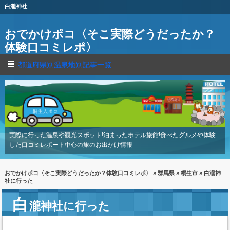
白瀧神社
おでかけポコ〈そこ実際どうだったか？
体験口コミレポ〉
都道府県別温泉地別記事一覧
実際に行った温泉や観光スポット!泊まったホテル旅館!食べたグルメや体験
した口コミレポート中心の旅のお出かけ情報
おでかけポコ〈そこ実際どうだったか？体験口コミレポ〉
»
群馬県
»
桐生市
» 白瀧神
社に行った
白
瀧神社に行った