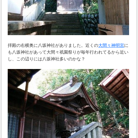
拝殿の右横奥に八坂神社がありました。近くの
大間々神明宮
に
も八坂神社があって大間々祇園祭りが毎年行われてるから近い
し、この辺りには八坂神社多いのかな？