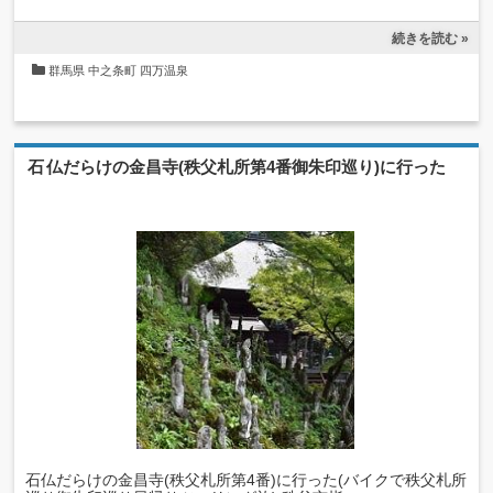
続きを読む »
群馬県
中之条町
四万温泉
石仏だらけの金昌寺(秩父札所第4番御朱印巡り)に行った
石仏だらけの金昌寺(秩父札所第4番)に行った(バイクで秩父札所