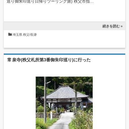
巡り御朱印巡り日帰りツーリング旅) 秩父市指…
続きを読む »
埼玉県
秩父/長瀞
常泉寺(秩父札所第3番御朱印巡り)に行った