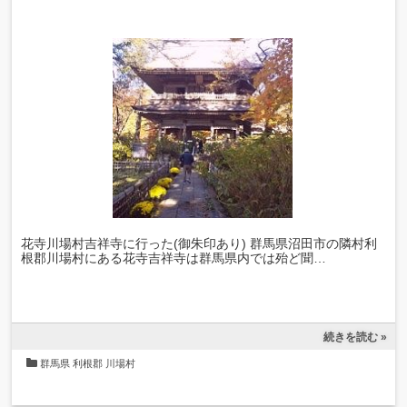
花寺川場村吉祥寺に行った(御朱印あり) 群馬県沼田市の隣村利
根郡川場村にある花寺吉祥寺は群馬県内では殆ど聞…
続きを読む »
群馬県
利根郡
川場村