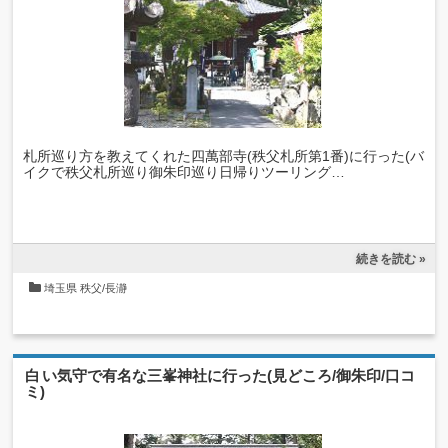
札所巡り方を教えてくれた四萬部寺(秩父札所第1番)に行った(バ
イクで秩父札所巡り御朱印巡り日帰りツーリング…
続きを読む »
埼玉県
秩父/長瀞
白い気守で有名な三峯神社に行った(見どころ/御朱印/口コ
ミ)