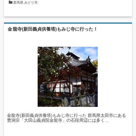
群馬県
みどり市
金龍寺(新田義貞供養塔)もみじ寺に行った！
金龍寺(新田義貞供養塔)もみじ寺に行った 群馬県太田市にある
曹洞宗「大田山義貞院金龍寺」の石段周辺には多く…