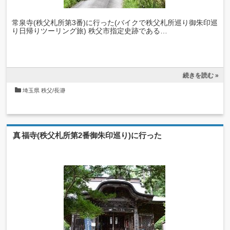
常泉寺(秩父札所第3番)に行った(バイクで秩父札所巡り御朱印巡
り日帰りツーリング旅) 秩父市指定史跡である…
続きを読む »
埼玉県
秩父/長瀞
真福寺(秩父札所第2番御朱印巡り)に行った