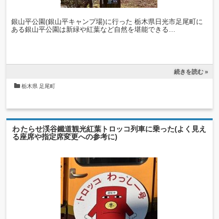
銀山平公園(銀山平キャンプ場)に行った 栃木県日光市足尾町に
ある銀山平公園は新緑や紅葉など自然を堪能できる…
続きを読む »
栃木県
足尾町
わたらせ渓谷鐵道観光紅葉トロッコ列車に乗った(よく見え
る座席や指定席変更への参考に)