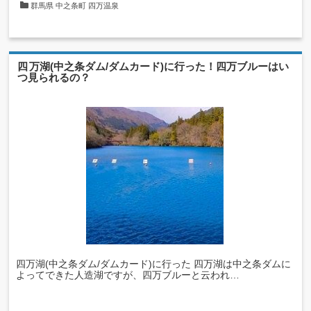
群馬県
中之条町
四万温泉
四万湖(中之条ダム/ダムカード)に行った！四万ブルーはい
つ見られるの？
四万湖(中之条ダム/ダムカード)に行った 四万湖は中之条ダムに
よってできた人造湖ですが、四万ブルーと云われ…