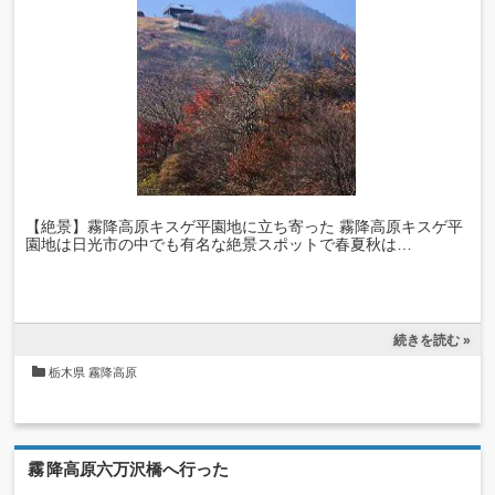
【絶景】霧降高原キスゲ平園地に立ち寄った 霧降高原キスゲ平
園地は日光市の中でも有名な絶景スポットで春夏秋は…
続きを読む »
栃木県
霧降高原
霧降高原六万沢橋へ行った