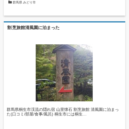
群馬県
みどり市
割烹旅館清風園に泊まった
群馬県桐生市渓流の隠れ宿 山里懐石 割烹旅館 清風園に泊まっ
た(口コミ/部屋/食事/風呂) 桐生市には桐生…