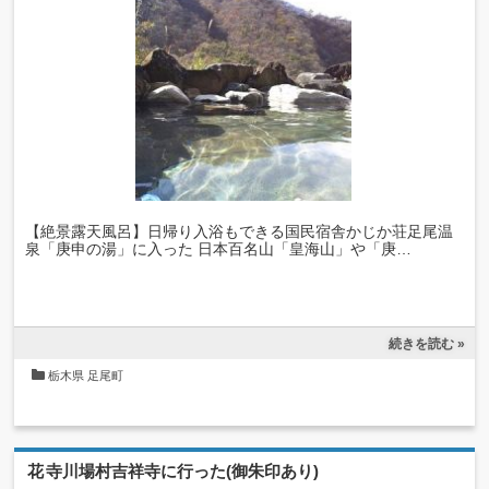
【絶景露天風呂】日帰り入浴もできる国民宿舎かじか荘足尾温
泉「庚申の湯」に入った 日本百名山「皇海山」や「庚…
続きを読む »
栃木県
足尾町
花寺川場村吉祥寺に行った(御朱印あり)