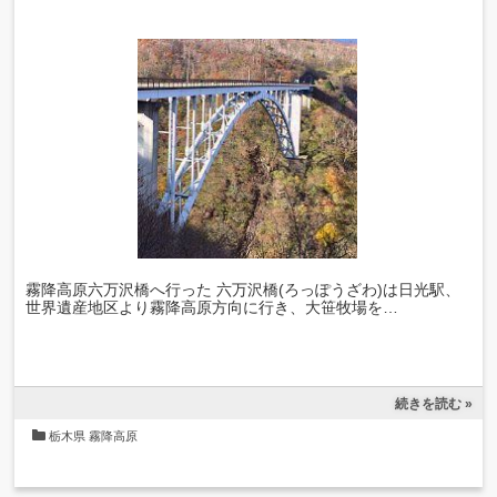
霧降高原六万沢橋へ行った 六万沢橋(ろっぽうざわ)は日光駅、
世界遺産地区より霧降高原方向に行き、大笹牧場を…
続きを読む »
栃木県
霧降高原