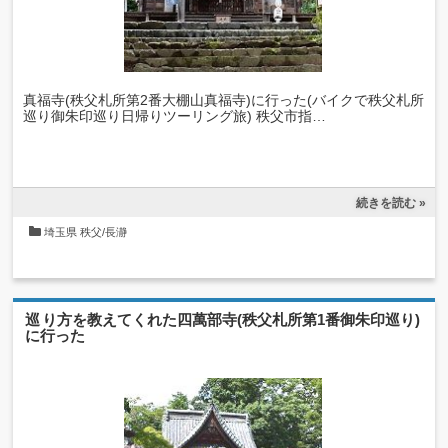
真福寺(秩父札所第2番大棚山真福寺)に行った(バイクで秩父札所
巡り御朱印巡り日帰りツーリング旅) 秩父市指…
続きを読む »
埼玉県
秩父/長瀞
巡り方を教えてくれた四萬部寺(秩父札所第1番御朱印巡り)
に行った