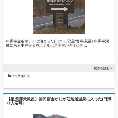
中禅寺金谷ホテルに泊まった(口コミ/部屋/食事/風呂) 中禅寺湖
畔にある中禅寺金谷ホテルは全客室が湖側に面…
続きを読む »
栃木県
奥日光
【絶景露天風呂】国民宿舎かじか荘足尾温泉に入った(日帰
り入浴可)