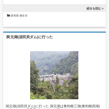
続きを読む »
群馬県
桐生市
洞元湖(須田貝ダム)に行った
洞元湖(須田貝ダム)に行った 洞元湖は奥利根三湖(奥利根四湖)