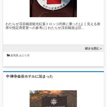
わたらせ渓谷鐵道観光紅葉トロッコ列車に乗った(よく見える座
席や指定席変更への参考に) わたらせ渓谷鐵道は旧…
続きを読む »
群馬県
みどり市
中禅寺金谷ホテルに泊まった