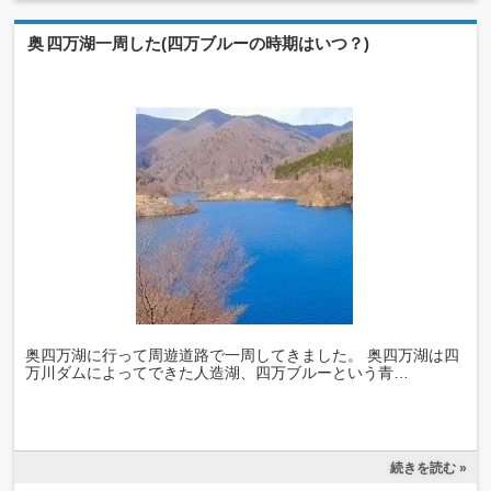
奥四万湖一周した(四万ブルーの時期はいつ？)
奥四万湖に行って周遊道路で一周してきました。 奥四万湖は四
万川ダムによってできた人造湖、四万ブルーという青…
続きを読む »