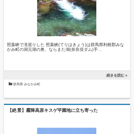
照葉峡で滝巡りした 照葉峡(てりはきょう)は群馬県利根郡みな
かみ町の洞元湖の奥、ならまた湖(奈良俣ダム)手…
続きを読む »
群馬県
みなかみ町
【絶景】霧降高原キスゲ平園地に立ち寄った