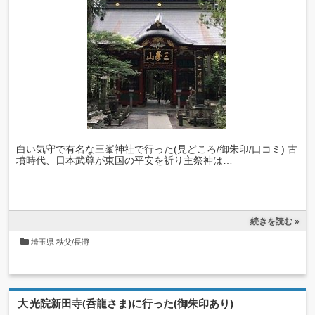
白い気守で有名な三峯神社で行った(見どころ/御朱印/口コミ) 古
墳時代、日本武尊が東国の平安を祈り主祭神は…
続きを読む »
埼玉県
秩父/長瀞
大光院新田寺(呑龍さま)に行った(御朱印あり)